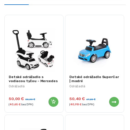
Detské odrážadlo s
Detské odrážadlo SuperCar
vodiacou tyčou – Mercedes
| modré
CLASS C | biele
Odrážadlá
Odrážadlá
50,00
€
50,40
€
80,00
€
67,20
€
(
40,65
€
bez DPH)
(
40,98
€
bez DPH)