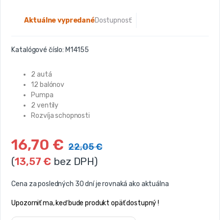
Aktuálne vypredané
Dostupnosť:
Katalógové číslo:
M14155
2 autá
12 balónov
Pumpa
2 ventily
Rozvíja schopnosti
16,70
€
22,05
€
(
13,57
€
bez DPH)
Cena za posledných 30 dní je rovnaká ako aktuálna
Upozorniť ma, keď bude produkt opäť dostupný !