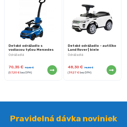
Detské odrážadlo s
Detské odrážadlo – autíčko
vodiacou tyčou Mercedes
Land Rover | biele
AMG GLE | modrá
Odrážadlá
Odrážadlá
70,35
€
48,30
€
92,40
€
74,55
€
(
57,20
€
bez DPH)
(
39,27
€
bez DPH)
Pravidelná dávka noviniek