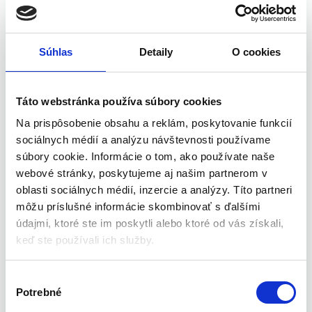
tom, že vzdelávanie hrou je najefektívnejšia forma učenia, je už
dávno známe, a tak hračkárska pumpa uvádza dieťa zaujímavým
spôsobom do sveta vedy, ktorý môže byť výborným úvodom do
Súhlas
Detaily
O cookies
jeho vzdelávania.
Rozvíja schopnosti
– odpalovač balónov rozvíja manuálne
schopnosti dieťaťa a šikovnosť jeho malých ručičiek. Je to skvelá
Táto webstránka používa súbory cookies
hračka na precvičovanie trpezlivosti a koordinácie, ktorá zároveň
Na prispôsobenie obsahu a reklám, poskytovanie funkcií
pozitívne vplýva na predstavivosť.
sociálnych médií a analýzu návštevnosti používame
Autá a balóny v cene
– pumpa na hračky je pripravená na
zábavu a nepotrebuje žiadne batérie. Sada už obsahuje dve autá a
súbory cookie. Informácie o tom, ako používate naše
až 12 balónov, ktoré stačí na nafukovanie pumpou a užijete si tak
webové stránky, poskytujeme aj našim partnerom v
zábavu.
oblasti sociálnych médií, inzercie a analýzy. Títo partneri
môžu príslušné informácie skombinovať s ďalšími
údajmi, ktoré ste im poskytli alebo ktoré od vás získali,
Špecifikácia
keď ste používali ich služby.
Rozmery čerpadla: 23/12/12 cm
V
Rozmery auta: 10/6/5 cm
Potrebné
ý
Hmotnosť: 0,340 kg
b