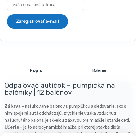
Popis
Balenie
Odpaľovač autíčok – pumpička na
balóniky | 12 balónov
Zábava
– nafukovanie balónov s pumpičkou a sledovanie, ako s
nimi spojené autá odchádzajú, zrýchlenie vďaka vzduchu z
nafúknutého balóna, je skvelou zábavou pre mladšie i staršie deti.
Učenie
– je to aerodynamická hračka, pri ktorej stavbe dieťa
atraktívnym spôsobom využíva a predstavuje fyzikálne zákony. O