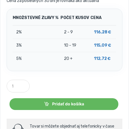
Cena za posledných 30 dní je rovnaká ako aktuálna
MNOŽSTEVNÉ ZĽAVY %
POČET KUSOV
CENA
2%
2 - 9
116,28
€
3%
10 - 19
115,09
€
5%
20 +
112,72
€
P
o
č
e
t
Pridať do košíka
k
u
s
o
Tovar si môžete objednať aj telefonicky v čase
v