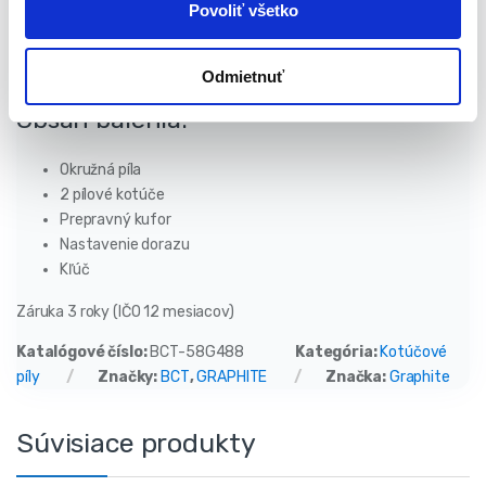
Vonkajší priemer kotúča: 185 mm
Povoliť všetko
Rozsah šikmého rezu 0-45°
Napájacie napätie 230V ~ 50Hz
Odmietnuť
Trieda ochrany II
Obsah balenia:
Okružná píla
2 pílové kotúče
Prepravný kufor
Nastavenie dorazu
Kľúč
Záruka 3 roky (IČO 12 mesiacov)
Katalógové číslo:
BCT-58G488
Kategória:
Kotúčové
píly
Značky:
BCT
,
GRAPHITE
Značka:
Graphite
Súvisiace produkty