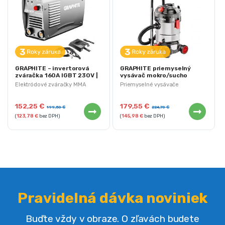
GRAPHITE – invertorová
GRAPHITE priemyselný
zváračka 160A IGBT 230V |
vysávač mokro/sucho
56H812
1500W 30L so zásuvkou |
Elektródové zváračky MMA
Priemyselné vysávače
59G607
152,25
€
179,55
€
199,50
€
224,70
€
(
123,78
€
bez DPH)
(
145,98
€
bez DPH)
Pravidelná dávka noviniek
Buďte vždy v obraze. O zľavách budete