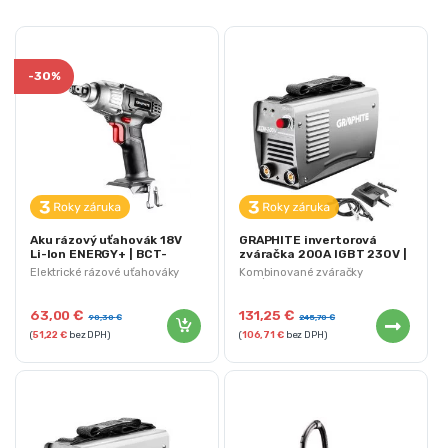
-
30%
Aku rázový uťahovák 18V
GRAPHITE invertorová
Li-Ion ENERGY+ | BCT-
zváračka 200A IGBT 230V |
58G018
56H813
Elektrické rázové uťahováky
Kombinované zváračky
MIG/MAG, TIG a MMA
63,00
€
131,25
€
90,30
€
245,70
€
(
51,22
€
bez DPH)
(
106,71
€
bez DPH)