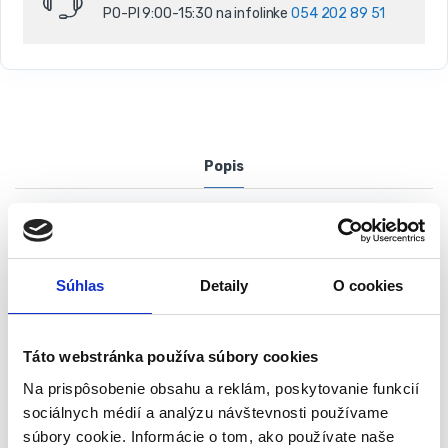
PO-PI 9:00-15:30 na infolinke
054 202 89 51
Popis
Okružná kotúčová píla 1200W
185x20mm GRAPHITE | 58G488
Okružná píla GRAPHITE 58G488 s 1200W motorom, ktorý
Súhlas
Detaily
O cookies
umožňuje dosiahnuť až 5000 otáčok kotúča za minútu. Píla
má schopnosť rezať pod uhlom od 0° do 45°.
Maximálna hrúbka rezaného materiálu v pravom uhle je do
Táto webstránka používa súbory cookies
65 mm a pri 45° do 43 mm. Nastavenie uhla a hĺbky rezu sa
Na prispôsobenie obsahu a reklám, poskytovanie funkcií
robí bez použitia nástrojov – pri nastavovaní parametrov
sociálnych médií a analýzu návštevnosti používame
rezu pomáha špeciálna stupnica.
súbory cookie. Informácie o tom, ako používate naše
Píla je vybavená rukoväťou s blokádou náhodného