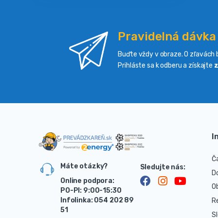
Pravidelná dávka
Buďte vždy v obraze. O zľavách b
Prihláste sa k odberu a získajte
z
I
Č
Máte otázky?
D
Online podpora:
O
PO-PI: 9:00-15:30
Infolinka: 054 202 89
R
51
S