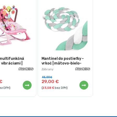
multifunkčná
Mantinel do postieľky –
s vibráciami |
vrkoč | mätovo-bielo-
šedý
Zábrany
45,00
€
€
29,00
€
ez DPH)
(
23,58
€
bez DPH)