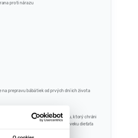
rana proti nárazu
 na prepravu bábätiek od prvých dní ich života
 nosenie bábätiek. Vďaka vankúšiku, ktorý chráni
žívať už od prvých dní. V neskoršom veku dieťaťa
O cookies