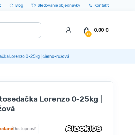
t
Blog
Sledovanie objednávky
Kontakt
0,00
€
0
čka Lorenzo 0-25kg | čierno-ružová
tosedačka Lorenzo 0-25kg |
žová
redané
Dostupnosť: