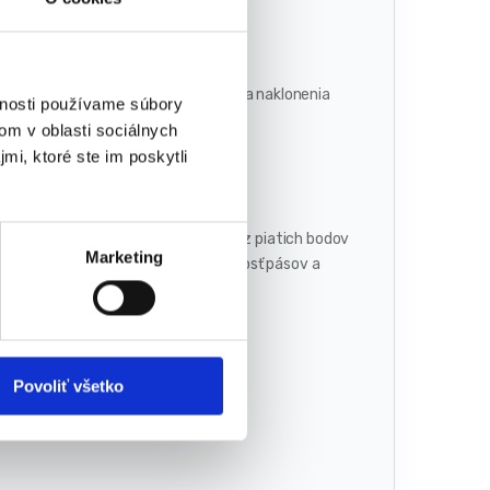
avenia
u smerom dopredu. Maximálna poloha naklonenia
vnosti používame súbory
om v oblasti sociálnych
mi, ktoré ste im poskytli
mykové pásy, ktoré vychádzajú až z piatich bodov
Marketing
chlo a jednoducho si nastavíte veľkosť pásov a
Povoliť všetko