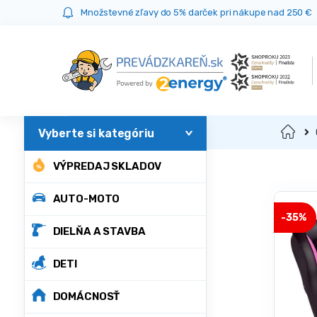
Prejsť
Prejsť
Množstevné zľavy do 5% darček pri nákupe nad 250 €
na
na
navigáciu
obsah
Domov
VÝPREDAJ SKLADOV
AUTO-MOTO
-
35%
DIELŇA A STAVBA
DETI
DOMÁCNOSŤ