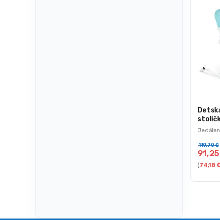
Detsk
stolič
Jedálen
119,70
€
91,2
(
74,18