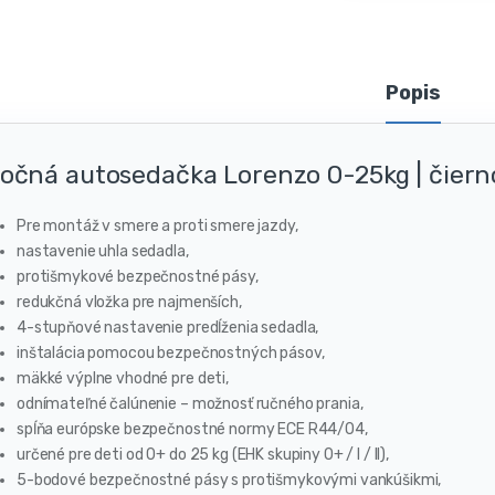
Popis
očná autosedačka Lorenzo 0-25kg | čier
Pre montáž v smere a proti smere jazdy,
nastavenie uhla sedadla,
protišmykové bezpečnostné pásy,
redukčná vložka pre najmenších,
4-stupňové nastavenie predĺženia sedadla,
inštalácia pomocou bezpečnostných pásov,
mäkké výplne vhodné pre deti,
odnímateľné čalúnenie – možnosť ručného prania,
spĺňa európske bezpečnostné normy ECE R44/04,
určené pre deti od 0+ do 25 kg (EHK skupiny 0+ / I / II),
5-bodové bezpečnostné pásy s protišmykovými vankúšikmi,