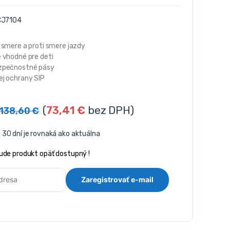
J7104
 smere a proti smere jazdy
 vhodné pre deti
zpečnostné pásy
j ochrany SIP
(
73,41
€
bez DPH)
138,60
€
30 dní je rovnaká ako aktuálna
ude produkt opäť dostupný !