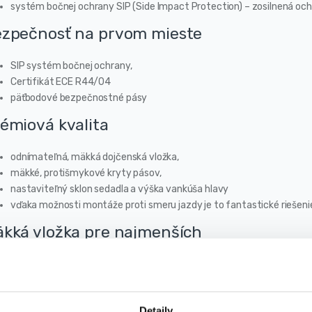
systém bočnej ochrany SIP (Side Impact Protection) – zosilnená och
zpečnosť na prvom mieste
SIP systém bočnej ochrany,
Certifikát ECE R44/04
päťbodové bezpečnostné pásy
émiová kvalita
odnímateľná, mäkká dojčenská vložka,
mäkké, protišmykové kryty pásov,
nastaviteľný sklon sedadla a výška vankúša hlavy
vďaka možnosti montáže proti smeru jazdy je to fantastické riešenie
kká vložka pre najmenších
dstavuje najvyššiu úroveň komfortu. Profilovaná mäkká vložka umožňuje
nú hlavičku bábätka a zaisťuje správnu polohu v sedačke, ju môžete pou
ete detskú vložku jednoducho vytiahnuť.
Detaily