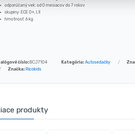
odporúčaný vek: od 0 mesiacov do 7 rokov
skupiny: ECE 0+, I, II
hmotnosť: 6 kg
alógové číslo:
BCJ7104
Kategória:
Autosedačky
Zna
Značka:
Ricokids
siace produkty