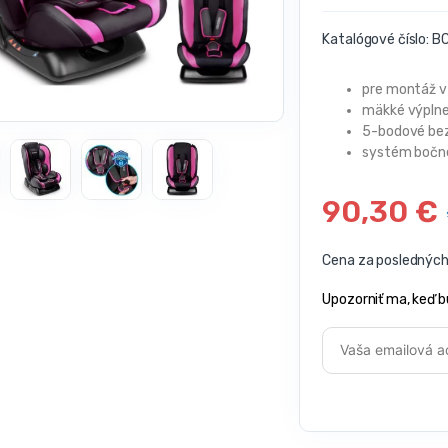
Katalógové číslo:
BC
pre montáž v
mäkké výplne
5-bodové be
systém bočne
90,30
€
Cena za posledných 
Upozorniť ma, keď b