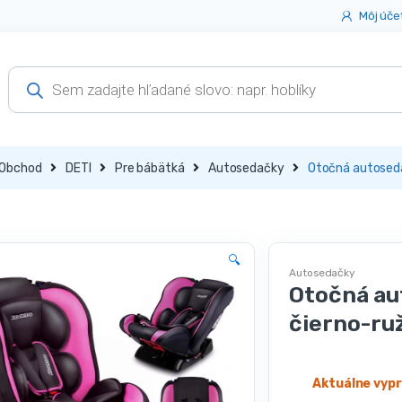
Môj úče
Products
search
Obchod
DETI
Pre bábätká
Autosedačky
Otočná autoseda
🔍
Autosedačky
Otočná au
čierno-ru
Aktuálne vyp