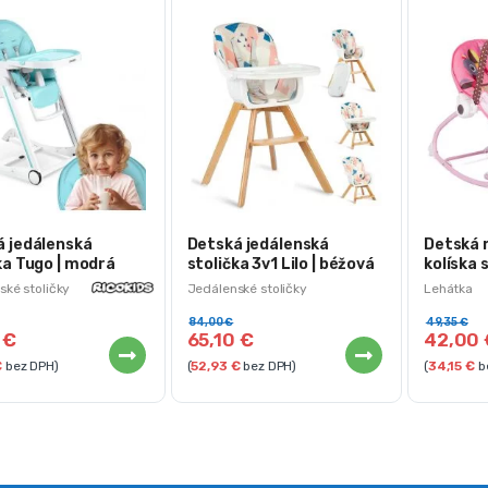
á jedálenská
Detská jedálenská
Detská 
ka Tugo | modrá
stolička 3v1 Lilo | béžová
kolíska 
ružová
ské stoličky
Jedálenské stoličky
Lehátka
84,00
€
49,35
€
5
€
65,10
€
42,00
€
bez DPH)
(
52,93
€
bez DPH)
(
34,15
€
b