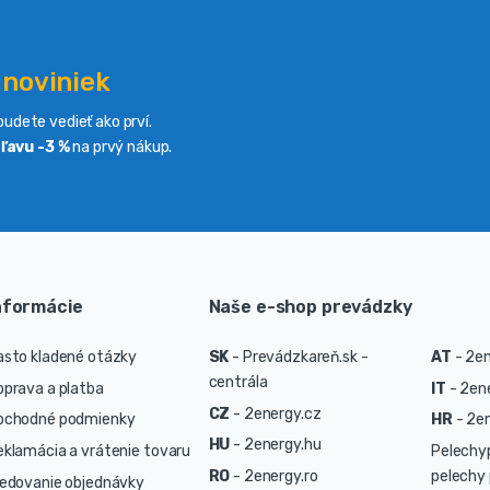
 noviniek
udete vedieť ako prví.
ľavu -3 %
na prvý nákup.
nformácie
Naše e-shop prevádzky
asto kladené otázky
SK
-
Prevádzkareň.sk -
AT
-
2en
centrála
oprava a platba
IT
-
2ene
CZ
-
2energy.cz
bchodné podmienky
HR
-
2en
HU
-
2energy.hu
eklamácia a vrátenie tovaru
Pelechy
RO
-
2energy.ro
pelechy 
ledovanie objednávky