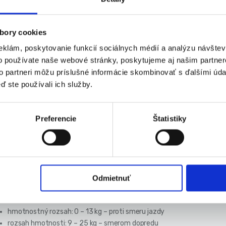
stavenie sklonu sedadla – 4 stupne nast
bory cookies
ko prispôsobte sedadlo svojmu batoľaťu. 3-stupňové nastavenie sklon
eklám, poskytovanie funkcií sociálnych médií a analýzu návšte
ti smeru jazdy
o používate naše webové stránky, poskytujeme aj našim partner
to partneri môžu príslušné informácie skombinovať s ďalšími údaj
bodové bezpečnostné pásy
ď ste používali ich služby.
čo je 5-bodový bezpečnostný pás pre vaše dieťa taký bezpečný? Protiš
Preferencie
Štatistiky
ačky a spájajú sa na jednom mieste, zaisťujú maximálnu bezpečnosť. Rý
nete ich.
chnické parametre:
Odmietnuť
výrobca: Ricokids
farba: čierno-ružová
hmotnostný rozsah: 0 – 13 kg – proti smeru jazdy
rozsah hmotnosti: 9 – 25 kg – smerom dopredu