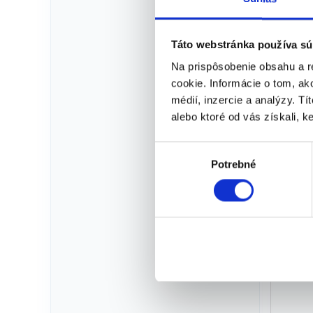
Na
Táto webstránka používa sú
Ľah
Na prispôsobenie obsahu a r
pro
cookie. Informácie o tom, ak
médií, inzercie a analýzy. Tí
5 
alebo ktoré od vás získali, ke
V
Pre
Potrebné
ý
sed
b
zap
e
r
Te
s
ú
h
l
a