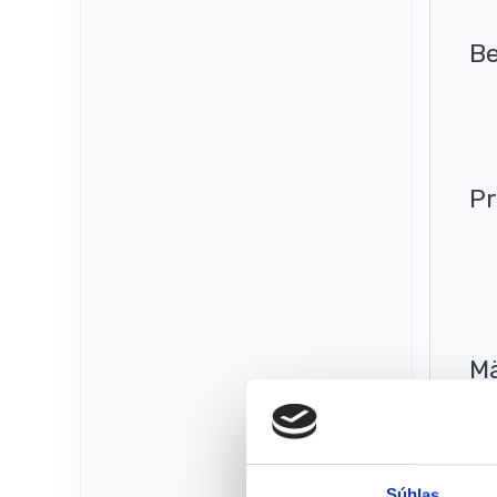
Be
Pr
Mä
Pre
jem
môž
Súhlas