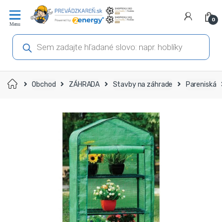
Prejsť
Prejsť
na
na
0
navigáciu
obsah
Products
search
Domov
Obchod
ZÁHRADA
Stavby na záhrade
Pareniská