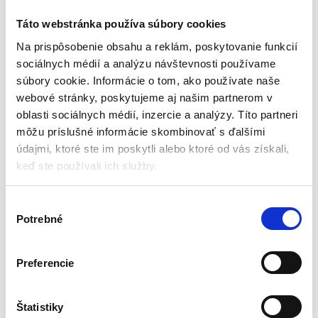
balkón, na stenu alebo na záhrade. Jednoduchá montáž. Základný
Táto webstránka používa súbory cookies
rám vám umožňuje parenisko ľahko premiestniť. Kryt je vyrobený
z vystuženého polyetylénu odolného voči UV žiareniu s hustotou
Na prispôsobenie obsahu a reklám, poskytovanie funkcií
2
140 g / m
. Udržuje rastliny organizované a prehľadné pomocou 3
sociálnych médií a analýzu návštevnosti používame
políc na stenách. Rastliny sú ľahko prístupné cez centrálny otvor,
súbory cookie. Informácie o tom, ako používate naše
ktorý viete jednoducho zrolovať a uzavrieť. Materiál: PE
webové stránky, poskytujeme aj našim partnerom v
Práškovaný kov, Plastová PE folia – ø kovového rámu: 16 mm –
oblasti sociálnych médií, inzercie a analýzy. Títo partneri
Rozmery: 69 x 49 x 128 cm.
môžu príslušné informácie skombinovať s ďalšími
údajmi, ktoré ste im poskytli alebo ktoré od vás získali,
Technické parametre:
keď ste používali ich služby.
Výška (cm): 128
V
Dĺžka (cm): 49
Potrebné
ý
Šírka (cm): 69
b
Hmotnosť: 4 kg
e
Preferencie
r
Katalógové číslo:
S-2170850
Kategória:
Pareniská
s
Značky:
foliovníky
,
pareniská
,
STREND PRO
,
záhradné
ú
Štatistiky
fóliovníky
,
Záhradné pareniská
Značka:
Strend Pro