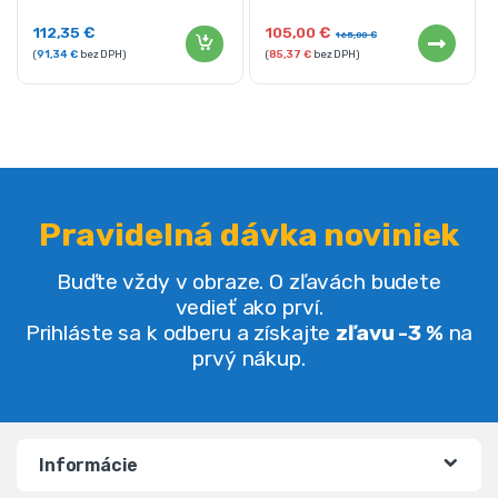
112,35
€
105,00
€
165,00
€
(
91,34
€
bez DPH)
(
85,37
€
bez DPH)
Pravidelná dávka noviniek
Buďte vždy v obraze. O zľavách budete
vedieť ako prví.
Prihláste sa k odberu a získajte
zľavu -3 %
na
prvý nákup.
Informácie