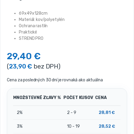
69x49x128cm
Materiál: kov/polyetylén
Ochrana rastlín
Praktické
STREND PRO
29,40
€
(
23,90
€
bez DPH)
Cena za posledných 30 dní je rovnaká ako aktuálna
MNOŽSTEVNÉ ZĽAVY %
POČET KUSOV
CENA
2%
2 - 9
28,81
€
3%
10 - 19
28,52
€