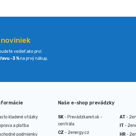
 noviniek
udete vedieť ako prví.
ľavu -3 %
na prvý nákup.
nformácie
Naše e-shop prevádzky
asto kladené otázky
SK
-
Prevádzkareň.sk -
AT
-
2en
centrála
oprava a platba
IT
-
2ene
CZ
-
2energy.cz
bchodné podmienky
HR
-
2en