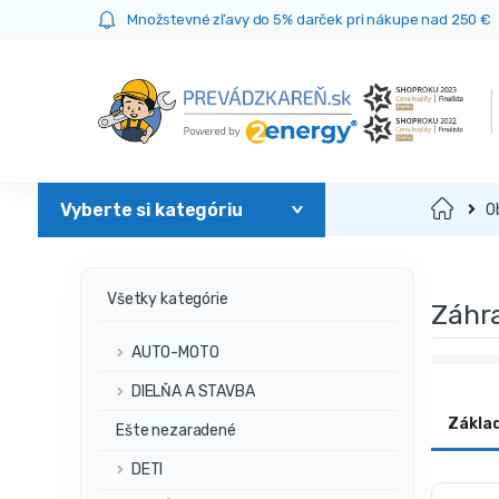
Prejsť
Prejsť
Množstevné zľavy do 5% darček pri nákupe nad 250 €
na
na
navigáciu
obsah
Domov
O
Všetky kategórie
Záhr
AUTO-MOTO
DIELŇA A STAVBA
Zákla
Ešte nezaradené
DETI