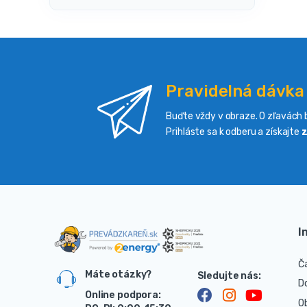
Pravidelná dávka
Buďte vždy v obraze. O zľavách b
Prihláste sa k odberu a získajte
z
I
Č
Máte otázky?
D
Online podpora:
O