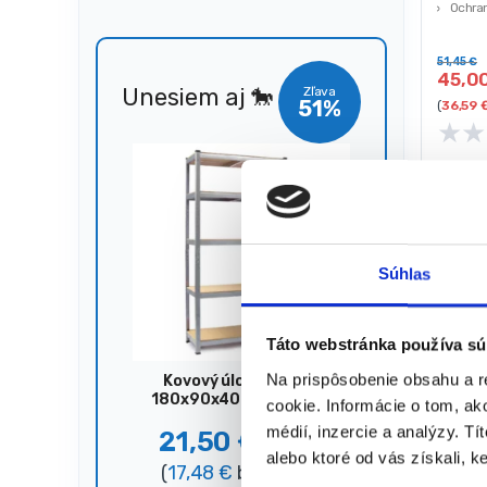
Ochran
STREN
51,45
€
45,0
Unesiem aj 🐎
Zľava
51%
(
36,59
★
★
Súhlas
Táto webstránka používa sú
Na prispôsobenie obsahu a r
Kovový úložný regál,
180x90x40 cm, 875 kg,
cookie. Informácie o tom, ak
strieborný
médií, inzercie a analýzy. Tí
21,50
€
44,00
€
alebo ktoré od vás získali, ke
Pareni
(
17,48
€
bez DPH)