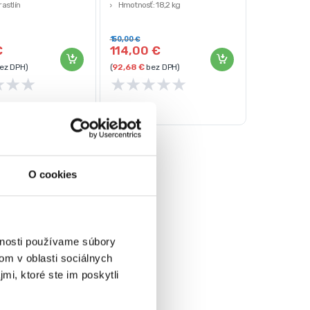
astlín
Hmotnosť: 18,2 kg
: 3 kg
Strend Pro
150,00
€
€
114,00
€
ez DPH)
(
92,68
€
bez DPH)
★
★
★
★
★
★
★
★
O cookies
vnosti používame súbory
om v oblasti sociálnych
mi, ktoré ste im poskytli