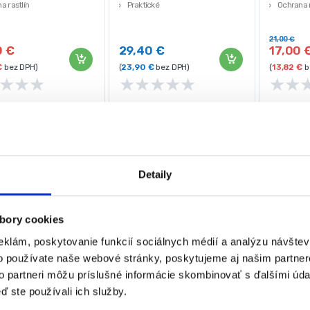
a rastlín
Praktické
Ochrana r
D PRO
STREND PRO
Hmotnosť
21,00
€
0
€
29,40
€
17,00
€
bez DPH)
(
23,90
€
bez DPH)
(
13,82
€
b
★
★
★
★
★
★
★
★
★
★
Detaily
bory cookies
eklám, poskytovanie funkcií sociálnych médií a analýzu návšte
o používate naše webové stránky, poskytujeme aj našim partner
to partneri môžu príslušné informácie skombinovať s ďalšími údaj
ď ste používali ich služby.
sko, hliník, 100 x