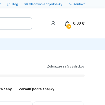
t
Blog
Sledovanie objednávky
Kontakt
0,00
€
0
Zobrazuje sa 5 výsledkov
ľa ceny
Zoradiť podľa značky