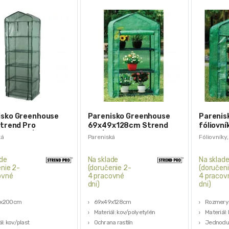
isko Greenhouse
Parenisko Greenhouse
Parenisk
Strend Pro
69x49x128cm Strend
fóliovn
x200cm | X085
Pro | X083
Greenh
ká
Pareniská
Fóliovníky
ade
Na sklade
Na sklad
nie 2-
(doručenie 2-
(doručeni
ovné
4 pracovné
4 pracov
dni)
dni)
9x200cm
69x49x128cm
Rozmery
Materiál: kov/polyetylén
Materiál: 
l: kov/plast
Ochrana rastlín
Jednodu