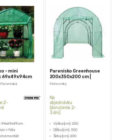
o – mini
Parenisko Greenhouse
ík 69x49x94cm
200x350x200 cm |
ouse X082
Strend Pro
,
Pareniská
Fóliovníky
e
Na
e 2-
objednávku
né
(doručenie 2-
3 dni)
: 94x69x49cm
Výška (cm): 200
kov + fólia
Dĺžka (cm): 350
chá montáž
Šírka (cm): 200