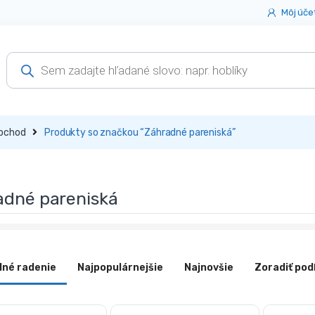
Môj úče
Products
search
bchod
Produkty so značkou “Záhradné pareniská”
adné pareniská
dné radenie
Najpopulárnejšie
Najnovšie
Zoradiť pod