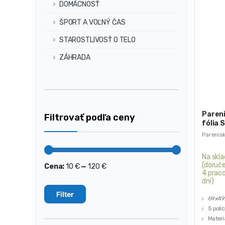
DOMÁCNOSŤ
ŠPORT A VOĽNÝ ČAS
STAROSTLIVOSŤ O TELO
ZÁHRADA
Paren
Filtrovať podľa ceny
fólia 
69x49
Parenis
Na skl
(doruče
Cena:
10 €
—
120 €
Minimálna
Maximálna
4 prac
cena
cena
dni)
Filter
69x4
5 políc
Materiá