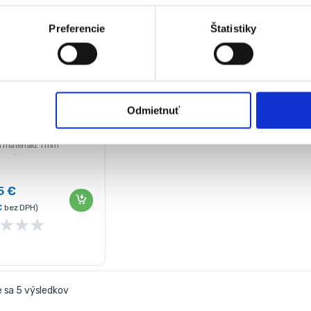
48 cm | FB1000
ká
Preferencie
Štatistiky
ávku
nie 2-
ná plocha: 980 x 980 mm
Odmietnuť
enné panely stien a strechy:
 materiálu: 1 mm
y (ŠxDxV): 1000 x 1000 x
mm
sť: 4 kg
35
€
€
bez DPH)
★
★
★
 sa 5 výsledkov