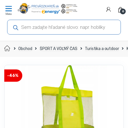
Prejsť
Prejsť
na
na
0
navigáciu
obsah
Products
search
Domov
Obchod
ŠPORT A VOĽNÝ ČAS
Turistika a outdoor
-
46%