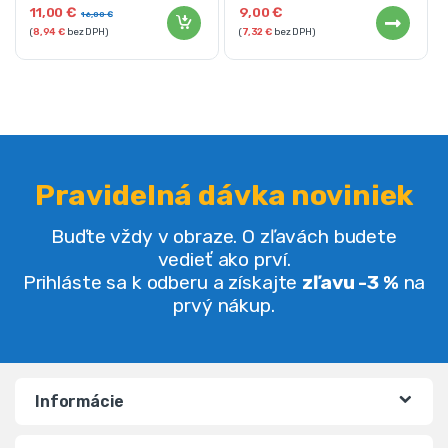
11,00
€
9,00
€
16,00
€
(
8,94
€
bez DPH)
(
7,32
€
bez DPH)
Pravidelná dávka noviniek
Buďte vždy v obraze. O zľavách budete
vedieť ako prví.
Prihláste sa k odberu a získajte
zľavu -3 %
na
prvý nákup.
Informácie