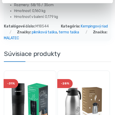
Rozmery: 58/15 / 35cm
Hmotnosť: 0,160 kg
Hmotnosť v balení: 0,179 kg
Katalógové číslo:
M18544
Kategória:
Kempingový riad
Značky:
pikniková taška
,
termo taška
Značka:
MALATEC
Súvisiace produkty
-
31%
-
28%