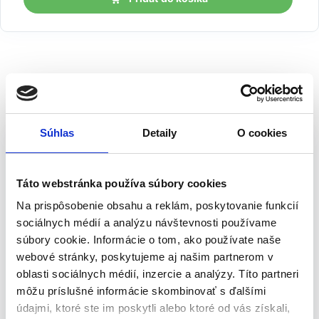
k
u
s
o
v
Popis
Pikniková termo taška 2v1 – 20 L | žltá
Súhlas
Detaily
O cookies
Termo taška na piknik je multifunkčná. Ponúkaná pikniková taška
Táto webstránka používa súbory cookies
je obohatená o materiály s tepelnými vlastnosťami. Môžete v nej
teda nosiť jedlo, nápoje, kozmetiku a lieky, ktoré si vyžadujú
Na prispôsobenie obsahu a reklám, poskytovanie funkcií
chlad. Táto prenosná pikniková taška bude ideálna na výlet k
sociálnych médií a analýzu návštevnosti používame
moru, jazeru alebo rieke. Dodatočná sieťovaná priehradka vám
súbory cookie. Informácie o tom, ako používate naše
umožní rýchlo nájsť vaše položky.
webové stránky, poskytujeme aj našim partnerom v
oblasti sociálnych médií, inzercie a analýzy. Títo partneri
Vlastnosti produktu:
môžu príslušné informácie skombinovať s ďalšími
údajmi, ktoré ste im poskytli alebo ktoré od vás získali,