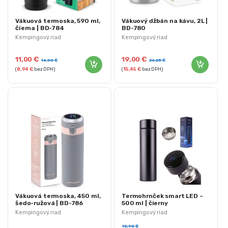
Vákuová termoska, 590 ml,
Vákuový džbán na kávu, 2L |
čierna | BD-784
BD-780
Kempingový riad
Kempingový riad
11,00
€
19,00
€
16,00
€
26,25
€
(
8,94
€
bez DPH)
(
15,45
€
bez DPH)
Vákuová termoska, 450 ml,
Termohrnček smart LED –
šedo-ružová | BD-786
500 ml | čierny
Kempingový riad
Kempingový riad
18,90
€