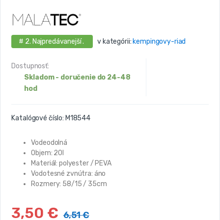
# 2. Najpredávanejší .
v kategórii:
kempingovy-riad
Dostupnosť:
Skladom - doručenie do 24-48
hod
Katalógové číslo:
M18544
Vodeodolná
Objem: 20l
Materiál: polyester / PEVA
Vodotesné zvnútra: áno
Rozmery: 58/15 / 35cm
3,50
€
6,51
€