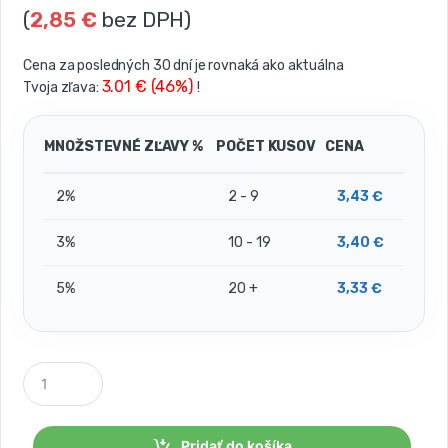
(
2,85
€
bez DPH)
Cena za posledných 30 dní je rovnaká ako aktuálna
3.01 € (46%)
Tvoja zľava:
!
MNOŽSTEVNÉ ZĽAVY %
POČET KUSOV
CENA
2%
2 - 9
3,43
€
3%
10 - 19
3,40
€
5%
20 +
3,33
€
P
o
č
e
t
Pridať do košíka