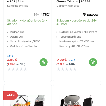
– 20 L | žltá
čierna, Trizand | 20888
Kempingový riad
Doplnky na bicykel
Skladom - doručenie do 24-
Skladom - doručenie do 24-
48 hod
48 hod
Vodeodolná
Materiál: polyester + hliníková fólia
Objem: 20l
Tepelná náplň: áno
Materiál: polyester / PEVA
Nastavenie pásu: 75 -135 cm
Vodotesné zvnútra: áno
Rozmery: 40 x 18 x 17 cm
Rozmery: 58/15 / 35cm
Hmotnosť: 320 g
6,51
€
3,50
€
9,00
€
15,00
€
(
2,85
€
bez DPH)
(
7,32
€
bez DPH)
★
★
★
★
★
★
★
★
★
★
-
44%