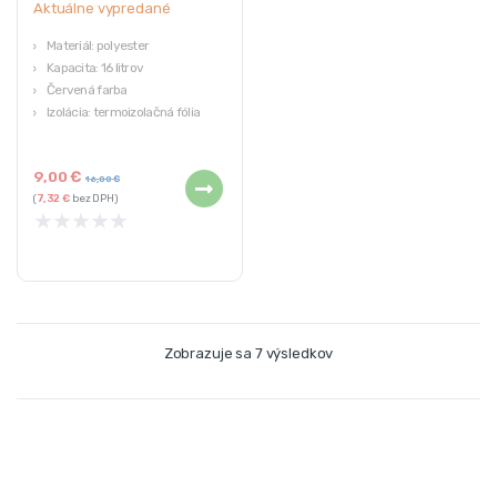
Aktuálne vypredané
Materiál: polyester
Kapacita: 16 litrov
Červená farba
Izolácia: termoizolačná fólia
Zapínanie: zips
9,00
€
16,00
€
(
7,32
€
bez DPH)
★
★
★
★
★
Zobrazuje sa 7 výsledkov