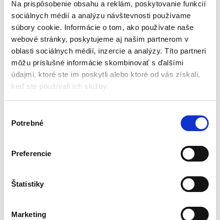
Na prispôsobenie obsahu a reklám, poskytovanie funkcií
sociálnych médií a analýzu návštevnosti používame
súbory cookie. Informácie o tom, ako používate naše
webové stránky, poskytujeme aj našim partnerom v
oblasti sociálnych médií, inzercie a analýzy. Títo partneri
môžu príslušné informácie skombinovať s ďalšími
údajmi, ktoré ste im poskytli alebo ktoré od vás získali,
keď ste používali ich služby.
V
Pikniková termo taška, 31 x
Pikniková termo taška, 31 x
Potrebné
ý
18 x 27 cm, 16 l | modrá
18 x 27 cm, 16 l | sivá
b
Kempingový riad
Kempingový riad
e
Preferencie
r
Aktuálne vypredané
Aktuálne vypredané
s
ú
Štatistiky
Materiál: polyester
Materiál: polyester
Kapacita: 16 litrov
Kapacita: 16 litrov
h
Modrá farba
Sivá farba
l
Marketing
Izolácia: termoizolačná fólia
Izolácia: termoizolačná fólia
a