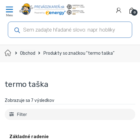
Prejsť
Prejsť
na
na
0
navigáciu
obsah
Products
search
Domov
Obchod
Produkty so značkou “termo taška”
termo taška
Zobrazuje sa 7 výsledkov
Filter
Základné radenie