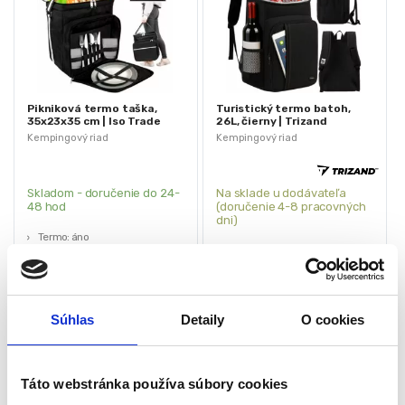
Pikniková termo taška,
Turistický termo batoh,
35x23x35 cm | Iso Trade
26L, čierny | Trizand
Kempingový riad
Kempingový riad
Skladom - doručenie do 24-
Na sklade u dodávateľa
48 hod
(doručenie 4-8 pracovných
dni)
Termo: áno
Objem: 26 L
Materiál: Polyester + PVC + železo
Rozmery: 43 x 32 x 20 cm
Vodotesné zvnútra: áno
Hmotnosť: 0,5 kg
Vhodné na prepravu tanierov,
Materiál: oxfordská tkanina 300D,
príborov a pohárov: áno
Súhlas
Detaily
O cookies
polyester, PEVA, nylon, PP, železo
Rozmery: 35/23/35cm
25,20
€
23,00
€
Farba: čierna
14,00
€
15,00
€
(
11,38
€
bez DPH)
(
12,20
€
bez DPH)
★
★
★
★
★
★
★
★
★
★
Táto webstránka používa súbory cookies