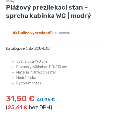
Stany
Plážový prezliekací stan –
sprcha kabínka WC | modrý
Aktuálne vypredané
Dostupnosť:
Katalógové číslo:
BCG-L3D
Výška: cca 190 cm
Rozmery základne: 110×110 cm
Materiál: 100% polyester
Modrá farba
Rýchla montáž
31,50
€
40,95
€
(
25,61
€
bez DPH)