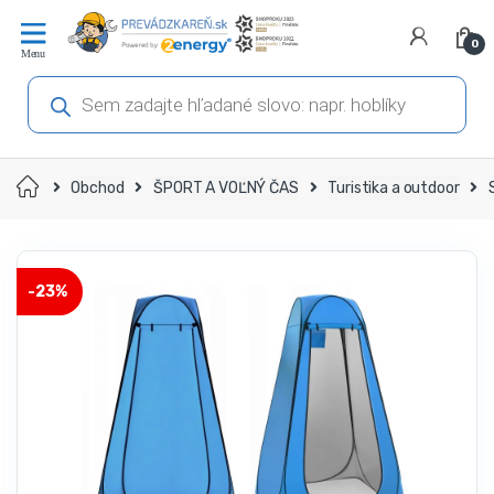
Prejsť
Prejsť
na
na
0
navigáciu
obsah
Products
search
Domov
Obchod
ŠPORT A VOĽNÝ ČAS
Turistika a outdoor
-
23%