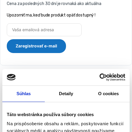
Cena za posledných 30 dní je rovnaká ako aktuálna
Upozorniť ma, keď bude produkt opäť dostupný !
Súhlas
Detaily
O cookies
Popis
Plážový prezliekací stan – sprcha
kabínka WC | modrý
Táto webstránka používa súbory cookies
Na prispôsobenie obsahu a reklám, poskytovanie funkcií
Plážový stan, ktorý sa používa ako šatňa, sprcha alebo toaleta.
sociálnych médií a analýzu návštevnosti používame