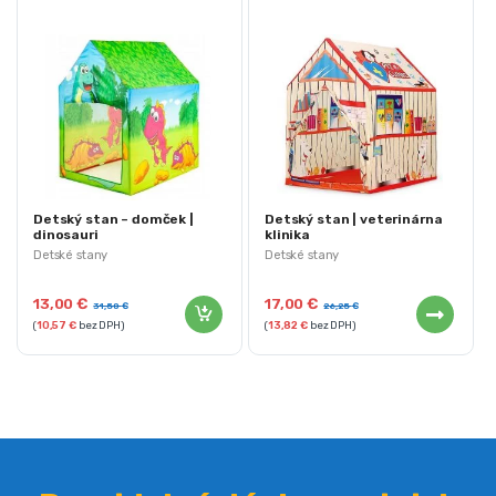
Detský stan – domček |
Detský stan | veterinárna
dinosauri
klinika
Detské stany
Detské stany
13,00
€
17,00
€
31,50
€
26,25
€
(
10,57
€
bez DPH)
(
13,82
€
bez DPH)