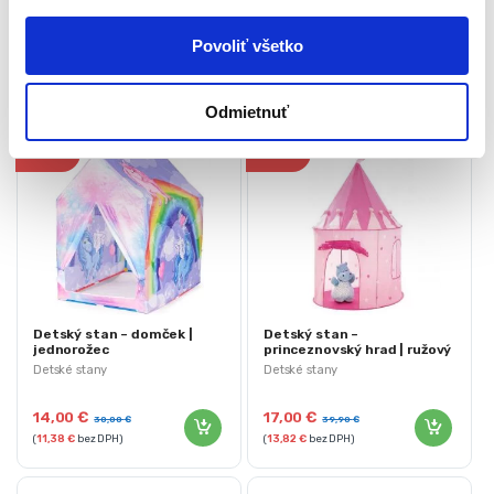
u
Súvisiace produkty
Povoliť všetko
Odmietnuť
-
53%
-
57%
Detský stan – domček |
Detský stan –
jednorožec
princeznovský hrad | ružový
Detské stany
Detské stany
14,00
€
17,00
€
30,00
€
39,90
€
(
11,38
€
bez DPH)
(
13,82
€
bez DPH)