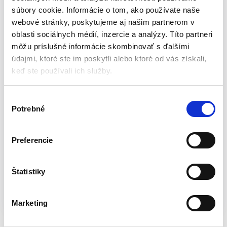
súbory cookie. Informácie o tom, ako používate naše
webové stránky, poskytujeme aj našim partnerom v
Špecifikácia:
oblasti sociálnych médií, inzercie a analýzy. Títo partneri
môžu príslušné informácie skombinovať s ďalšími
Poťahový materiál: 100% polyester
údajmi, ktoré ste im poskytli alebo ktoré od vás získali,
Rám vyrobený z oceľového drôtu
keď ste používali ich služby.
Rýchla demontáž a montáž
Po zložení sa zmestí do šikovného obalu s priemerom cca
60 cm
V
Kryt s pohodlným ramenným popruhom
Potrebné
ý
Praktické vrecko a vešiak vo vnútri stanu
b
Dvierka uzatvárateľné na zips (s možnosťou zloženia)
e
Preferencie
Stan nemá podlahu
r
Vrátane 4 kolíkov a šnúr na upevnenie stanu
s
Rozmery základne: cca 110×110 cm
ú
Štatistiky
Výška: cca 190 cm
h
l
Katalógové číslo:
BCG-L3D
Kategória:
Stany
Marketing
a
Značky:
stany
,
stany na kempovanie
s