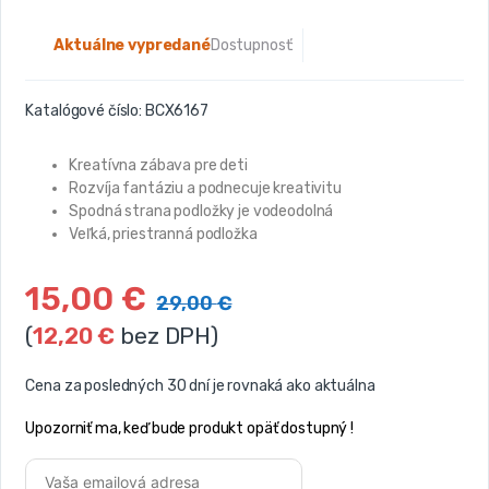
Aktuálne vypredané
Dostupnosť:
Katalógové číslo:
BCX6167
Kreatívna zábava pre deti
Rozvíja fantáziu a podnecuje kreativitu
Spodná strana podložky je vodeodolná
Veľká, priestranná podložka
15,00
€
29,00
€
(
12,20
€
bez DPH)
Cena za posledných 30 dní je rovnaká ako aktuálna
Upozorniť ma, keď bude produkt opäť dostupný !