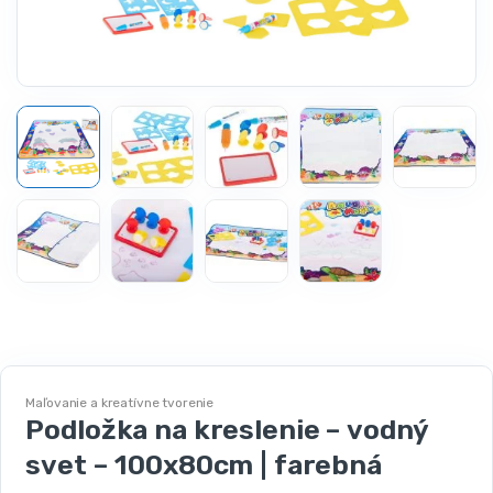
Maľovanie a kreatívne tvorenie
Podložka na kreslenie – vodný
svet – 100x80cm | farebná