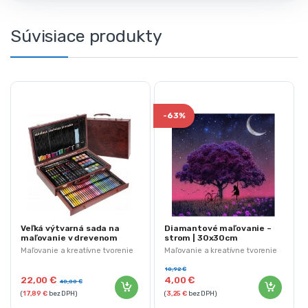
Súvisiace produkty
-
63%
Veľká výtvarná sada na
Diamantové maľovanie –
maľovanie v drevenom
strom | 30x30cm
kufríku | 143ks
Maľovanie a kreatívne tvorenie
Maľovanie a kreatívne tvorenie
10,92
€
22,00
€
4,00
€
40,00
€
(
17,89
€
bez DPH)
(
3,25
€
bez DPH)