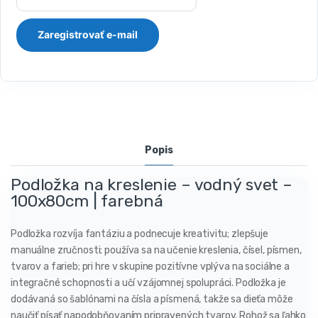
Popis
Podložka na kreslenie – vodný svet –
100x80cm | farebná
Podložka rozvíja fantáziu a podnecuje kreativitu; zlepšuje
manuálne zručnosti; používa sa na učenie kreslenia, čísel, písmen,
tvarov a farieb; pri hre v skupine pozitívne vplýva na sociálne a
integračné schopnosti a učí vzájomnej spolupráci. Podložka je
dodávaná so šablónami na čísla a písmená, takže sa dieťa môže
naučiť písať napodobňovaním pripravených tvarov. Rohož sa ľahko