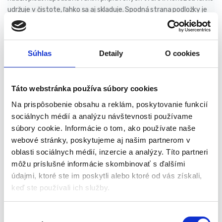
udržuje v čistote, ľahko sa aj skladuje. Spodná strana podložky je
vodeodolná.
Vlastnosti výrobku:
Súhlas
Detaily
O cookies
Kreatívny spôsob, ako stráviť voľný čas s celou rodinou.
Kreatívna zábava pre deti.
Táto webstránka používa súbory cookies
Nechajte svoje dieťa stať sa skutočným umelcom.
Na prispôsobenie obsahu a reklám, poskytovanie funkcií
Nemusíte sa báť škvŕn a nečistôt.
sociálnych médií a analýzu návštevnosti používame
Vaše dieťa bude maľovať iba vodou. Veľká plocha podložky
súbory cookie. Informácie o tom, ako používate naše
poskytuje vášmu dieťaťu veľa priestoru na predvádzanie sa.
webové stránky, poskytujeme aj našim partnerom v
Na kreslenie na podložku nepotrebujete žiadne pastelky,
oblasti sociálnych médií, inzercie a analýzy. Títo partneri
fixky ani farby. Jediné, čo musíte urobiť, je naplniť fixku
môžu príslušné informácie skombinovať s ďalšími
pripevnenú k súprave vodou.
údajmi, ktoré ste im poskytli alebo ktoré od vás získali,
Podložka po navlhčení vodou objaví farebný obrázok. Vďaka
keď ste používali ich služby.
šablónam, ktoré sú súčasťou sady, môžete na jej povrch
kresliť rôzne tvary. Okrem toho existujú pečiatky, ktoré sa
po nasiaknutí vodou dajú odtlačiť na povrch.
V