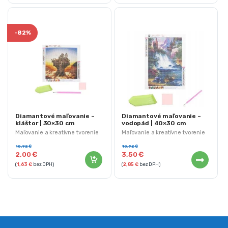
-
82%
Diamantové maľovanie –
Diamantové maľovanie –
kláštor | 30×30 cm
vodopád | 40×30 cm
Maľovanie a kreatívne tvorenie
Maľovanie a kreatívne tvorenie
10,92
€
10,92
€
2,00
€
3,50
€
(
1,63
€
bez DPH)
(
2,85
€
bez DPH)