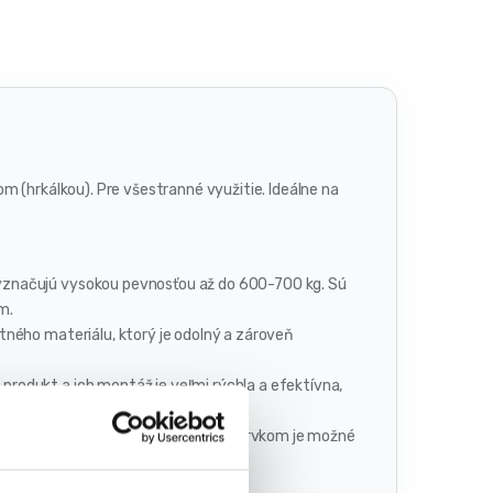
m (hrkálkou). Pre všestranné využitie. Ideálne na
yznačujú vysokou pevnosťou až do 600-700 kg. Sú
m.
tného materiálu, ktorý je odolný a zároveň
produkt a ich montáž je veľmi rýchla a efektívna,
apínačom (hrkálkou). Vďaka týmto prvkom je možné