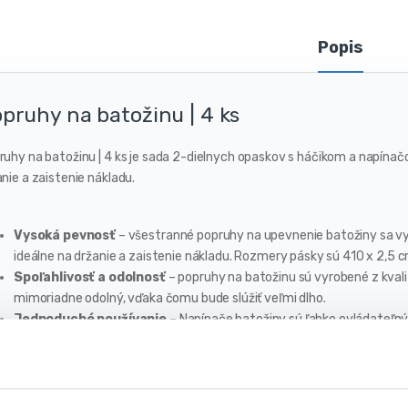
Popis
pruhy na batožinu | 4 ks
ruhy na batožinu | 4 ks je sada 2-dielnych opaskov s háčikom a napínačo
nie a zaistenie nákladu.
Vysoká pevnosť
– všestranné popruhy na upevnenie batožiny sa v
ideálne na držanie a zaistenie nákladu. Rozmery pásky sú 410 x 2,5 c
Spoľahlivosť a odolnosť
– popruhy na batožinu sú vyrobené z kvali
mimoriadne odolný, vďaka čomu bude slúžiť veľmi dlho.
Jednoduché používanie
– Napínače batožiny sú ľahko ovládateľný 
takže ju zvládne každý.
S napínačom
– sada obsahuje 2 elementové remene s háčikom a n
bezpečne prepraviť akýkoľvek náklad.