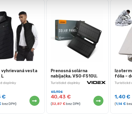
 vyhrievaná vesta
Prenosná solárna
Izoterm
 L
nabíjačka, VSO-F510U,
fólia – 
VIDEX | 10W
ké doplnky
Turistické doplnky
Turistické
60,90
€
5
€
40,43
€
1,40
€
€
bez DPH)
(
32,87
€
bez DPH)
(
1,14
€
bez