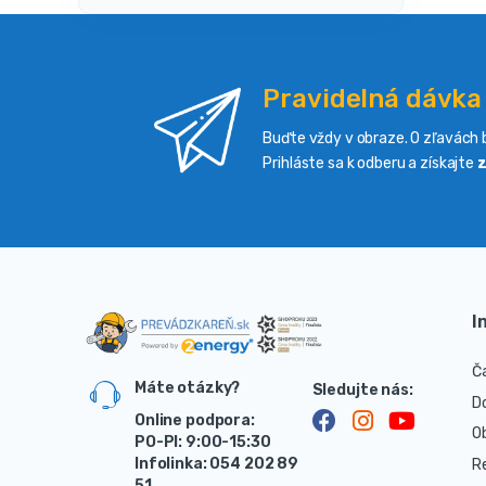
Pravidelná dávka
Buďte vždy v obraze. O zľavách b
Prihláste sa k odberu a získajte
z
I
Č
Máte otázky?
D
Online podpora:
O
PO-PI: 9:00-15:30
Infolinka: 054 202 89
R
51