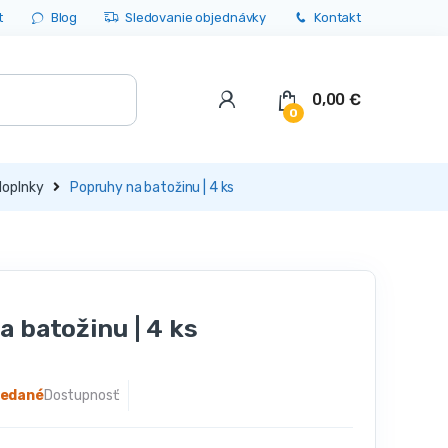
t
Blog
Sledovanie objednávky
Kontakt
0,00
€
0
doplnky
Popruhy na batožinu | 4 ks
 batožinu | 4 ks
redané
Dostupnosť: