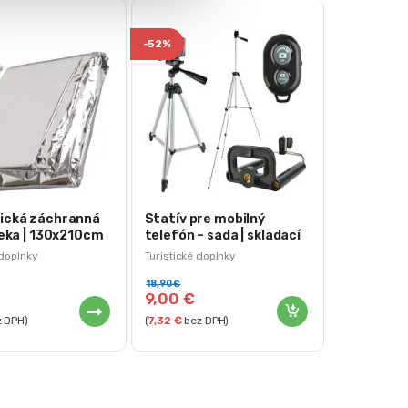
-
52%
ická záchranná
Statív pre mobilný
deka | 130x210cm
telefón – sada | skladací
 doplnky
Turistické doplnky
18,90
€
9,00
€
 DPH)
(
7,32
€
bez DPH)