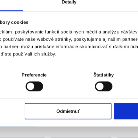
chnické parametre:
Detaily
Pevnosť: 600-700 kg
bory cookies
Rozmery pásky: 410×2,5 cm
Hmotnosť: 1,725 ​​kg
eklám, poskytovanie funkcií sociálnych médií a analýzu návšte
o používate naše webové stránky, poskytujeme aj našim partner
to partneri môžu príslušné informácie skombinovať s ďalšími údaj
ď ste používali ich služby.
Preferencie
Štatistiky
alógové číslo:
M14701
Kategória:
Turistické doplnky
Odmietnuť
siace produkty