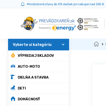
Prejsť
Prejsť
Množstevné zľavy do 5% darček pri nákupe nad 250 €
na
na
navigáciu
obsah
Domov
VÝPREDAJ SKLADOV
AUTO-MOTO
DIELŇA A STAVBA
DETI
DOMÁCNOSŤ