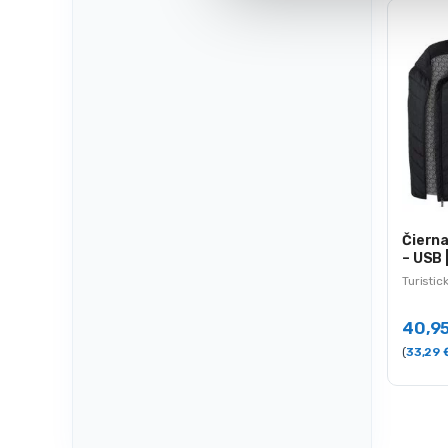
s
u
Čierna
– USB |
Turistic
40,9
(
33,29