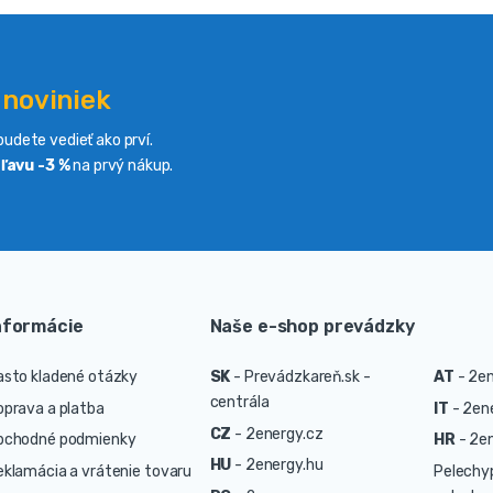
 noviniek
udete vedieť ako prví.
ľavu -3 %
na prvý nákup.
nformácie
Naše e-shop prevádzky
asto kladené otázky
SK
-
Prevádzkareň.sk -
AT
-
2en
centrála
oprava a platba
IT
-
2ene
CZ
-
2energy.cz
bchodné podmienky
HR
-
2en
HU
-
2energy.hu
eklamácia a vrátenie tovaru
Pelechy