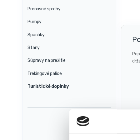
Prenosné sprchy
Pumpy
Spacáky
Po
Stany
Pop
Súpravy na prežitie
drža
Trekingové palice
Turistické doplnky