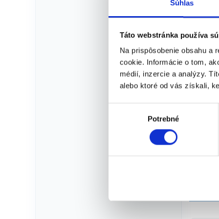
Te
Súhlas
Táto webstránka používa sú
Na prispôsobenie obsahu a r
cookie. Informácie o tom, ak
médií, inzercie a analýzy. Tí
alebo ktoré od vás získali, ke
V
Potrebné
Kat
ý
b
e
r
s
ú
Súvi
h
l
a