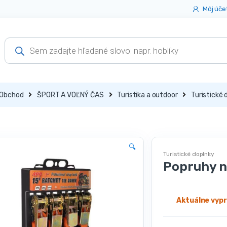
Môj úče
Products
search
Obchod
ŠPORT A VOĽNÝ ČAS
Turistika a outdoor
Turistické 
🔍
Turistické doplnky
Popruhy na
Aktuálne vyp