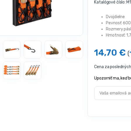
Katalógové číslo:
M1
Dvojdielne
Pevnosť: 600
Rozmery pás
Hmotnosť: 1,72
14,70
€
(
Cena za posledných 
Upozorniť ma, keď b