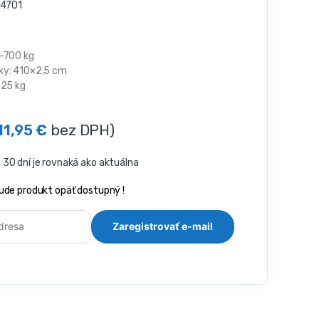
4701
-700 kg
ky: 410×2,5 cm
5 ​​kg
11,95
€
bez DPH)
30 dní je rovnaká ako aktuálna
ude produkt opäť dostupný !