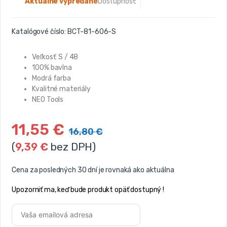
Aktuálne vypredané
Dostupnosť:
Katalógové číslo:
BCT-81-606-S
Veľkosť: S / 48
100% bavlna
Modrá farba
Kvalitné materiály
NEO Tools
11,55
€
16,80
€
(
9,39
€
bez DPH)
Cena za posledných 30 dní je rovnaká ako aktuálna
Upozorniť ma, keď bude produkt opäť dostupný !