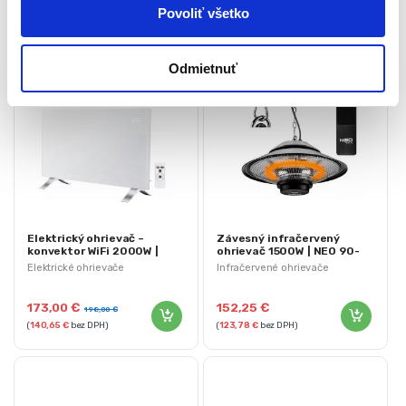
Povoliť všetko
Odmietnuť
Elektrický ohrievač –
Závesný infračervený
konvektor WiFi 2000W |
ohrievač 1500W | NEO 90-
NEO 90-095
034
Elektrické ohrievače
Infračervené ohrievače
173,00
€
152,25
€
198,00
€
(
140,65
€
bez DPH)
(
123,78
€
bez DPH)