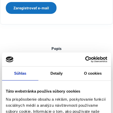
Popis
Pracovné tričko veľ. S | NEO 81-606-S
Pohodlné a praktické, v námorníckej modrej farbe s kontrastným
Súhlas
Detaily
O cookies
pásikom v spodnej časti rukávov a lemovanými rozparkami na
bokoch. Pracovné oblečenie je svojou kvalitou ako stvorené na
každodenné nosenie. Charakteristické znaky: v spodnej časti
Táto webstránka používa súbory cookies
rukávov kontrastný prúžok, bočné lemované rozparky, kožená
Na prispôsobenie obsahu a reklám, poskytovanie funkcií
nášivka s logom, vnútorná menovka, CE certifikát pre zhodu s EN
sociálnych médií a analýzu návštevnosti používame
ISO 13688: 2013.
súbory cookie. Informácie o tom, ako používate naše