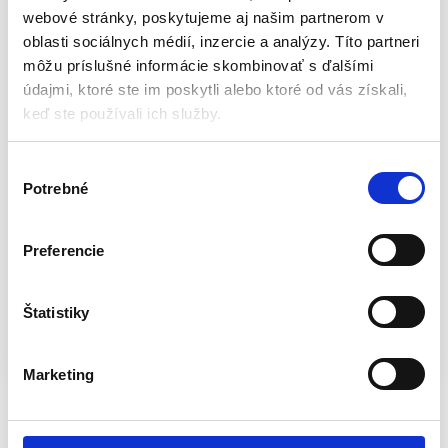
webové stránky, poskytujeme aj našim partnerom v
Vlastnosti:
oblasti sociálnych médií, inzercie a analýzy. Títo partneri
môžu príslušné informácie skombinovať s ďalšími
Gramáž:
200 g / m2
údajmi, ktoré ste im poskytli alebo ktoré od vás získali,
Materiálové zloženie:
100% bavlna
keď ste používali ich služby.
Veľkosť oblečenia:
S / 48
Dizajn v súlade s normou:
EN ISO 13688: 2013
V
Celková dĺžka:
70 cm
Potrebné
ý
Vonkajšia dĺžka rukávu:
19 cm
b
Šírka hrudníka:
48 cm
e
Materiál produktu:
Bavlna
Preferencie
r
s
Výrobca: NEO Tools
ú
Štatistiky
Katalógové číslo:
BCT-81-606-S
Kategória:
Pracovné
h
tričká
Značky:
BCT
,
NEO TOOLS
,
pracovné oblečenie
,
l
Výpredaj -- Dielňa
,
Zľavy - výpredaj
Značka:
NEO
Marketing
a
s
Súvisiace produkty
u