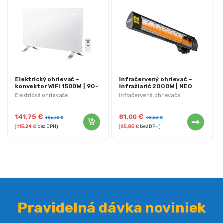
Elektrický ohrievač –
Infračervený ohrievač –
konvektor WiFi 1500W | 90-
infražiarič 2000W | NEO
094
90-031
Elektrické ohrievače
Infračervené ohrievače
141,75
€
81,00
€
156,45
€
95,00
€
(
115,24
€
bez DPH)
(
65,85
€
bez DPH)
Pravidelná dávka noviniek