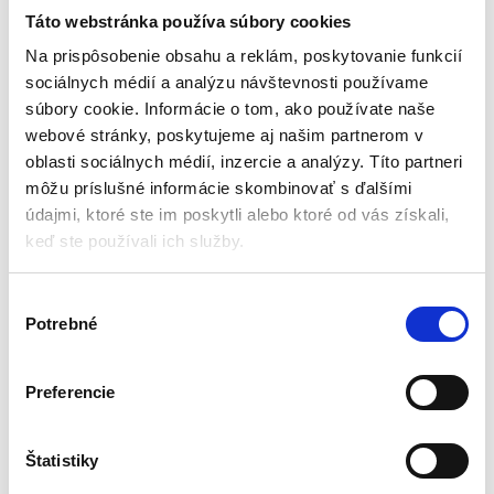
32,00
€
78,00
€
Táto webstránka používa súbory cookies
(
26,02
€
bez DPH)
★
★
★
★
★
3,7
Na prispôsobenie obsahu a reklám, poskytovanie funkcií
(3 hodnotenia)
sociálnych médií a analýzu návštevnosti používame
súbory cookie. Informácie o tom, ako používate naše
webové stránky, poskytujeme aj našim partnerom v
oblasti sociálnych médií, inzercie a analýzy. Títo partneri
Súvisiace produkty
môžu príslušné informácie skombinovať s ďalšími
údajmi, ktoré ste im poskytli alebo ktoré od vás získali,
keď ste používali ich služby.
V
-
59%
Potrebné
ý
b
e
Preferencie
r
s
ú
Štatistiky
h