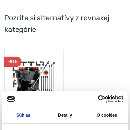
Pozrite si alternatívy z rovnakej
kategórie
-
59%
Akumulátorový
postrekovač RTOA0109, 20
Súhlas
Detaily
O cookies
L | RED TECHNIC (Bazár)
Ešte nezaradené