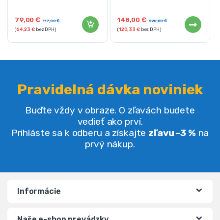
79,00
€
148,00
€
117,00
€
220,00
€
(
64,23
€
bez DPH)
(
120,33
€
bez DPH)
Pravidelná dávka noviniek
Buďte vždy v obraze. O zľavách budete
vedieť ako prví.
Prihláste sa k odberu a získajte
zľavu -3 %
na
prvý nákup.
Informácie
Naše e-shop prevádzky