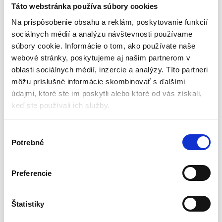
ZATVÁRANIE NA ZIPS
– je vybavené uzatváraním na
Táto webstránka používa súbory cookies
zips. Totižto je všitý zips. Skvelá možnosť, pretože ide o
Na prispôsobenie obsahu a reklám, poskytovanie funkcií
rýchle zatváranie, samo sa neotvorí.
sociálnych médií a analýzu návštevnosti používame
súbory cookie. Informácie o tom, ako používate naše
BEZPEČNOSŤ
– puzdro umožňuje ochrániť prenosný disk
webové stránky, poskytujeme aj našim partnerom v
pred poškodením pri preprave, pretože má tvrdé steny,
ktoré bránia jeho nárazu alebo úderu.
oblasti sociálnych médií, inzercie a analýzy. Títo partneri
môžu príslušné informácie skombinovať s ďalšími
OCHRANA
– mäkký kryt vo vnútri puzdra chráni pevný disk
údajmi, ktoré ste im poskytli alebo ktoré od vás získali,
pred poškriabaním. Pridané sú aj gumičky, ktoré zabránia
keď ste používali ich služby.
vypadnutiu pri otvorení.
PRIDANÉ VRECKÁ
– puzdro má tri ďalšie vrecká. Jeden
V
veľký a dva malé. Vrecká sú vyrobené zo sieťoviny. Môžete
Potrebné
ý
do nej vložiť príslušenstvo (káble, adaptéry, slúchadlá atď.)
b
predmetu, ktorý chcete prepravovať.
e
Preferencie
r
Špecifikácia:
s
ú
Štatistiky
Čiernej farby
h
Rozmer disku: 2,5″ HDD SSD a ďalšie zariadenia, ako je GPS,