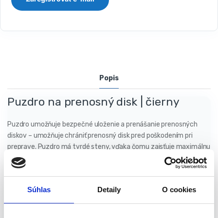
Popis
Puzdro na prenosný disk | čierny
Puzdro umožňuje bezpečné uloženie a prenášanie prenosných
diskov – umožňuje chrániť prenosný disk pred poškodením pri
preprave. Puzdro má tvrdé steny, vďaka čomu zaisťuje maximálnu
bezpečnosť prenášaného disku. Navyše zabraňuje prachu,
znečisteniu, navlhnutiu či poškodeniu kotúča v prípade pádu.
Súhlas
Detaily
O cookies
Vlastnosti výrobku: