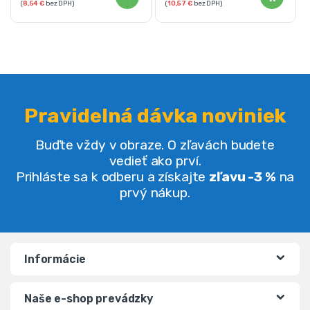
(
8,54
€
bez DPH)
(
10,57
€
bez DPH)
Pravidelná dávka noviniek
Buďte vždy v obraze. O zľavách budete
vedieť ako prví.
Prihláste sa k odberu a získajte
zľavu -3 %
na
prvý nákup.
Informácie
Naše e-shop prevádzky