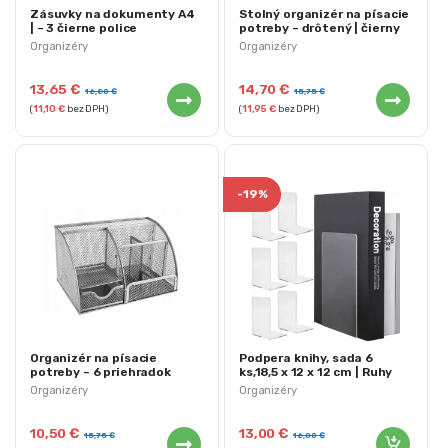
Zásuvky na dokumenty A4
Stolný organizér na písacie
| – 3 čierne police
potreby – drôtený | čierny
Organizéry
Organizéry
13,65
€
14,70
€
16,80
€
15,75
€
(
11,10
€
bez DPH)
(
11,95
€
bez DPH)
-
19%
Organizér na písacie
Podpera knihy, sada 6
potreby – 6 priehradok
ks,18,5 x 12 x 12 cm | Ruhy
Organizéry
Organizéry
10,50
€
13,00
€
15,75
€
16,00
€