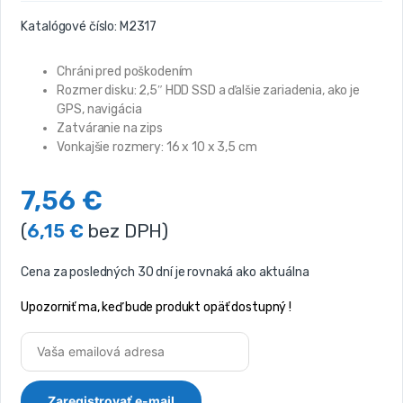
Katalógové číslo:
M2317
Chráni pred poškodením
Rozmer disku: 2,5″ HDD SSD a ďalšie zariadenia, ako je
GPS, navigácia
Zatváranie na zips
Vonkajšie rozmery: 16 x 10 x 3,5 cm
7,56
€
(
6,15
€
bez DPH)
Cena za posledných 30 dní je rovnaká ako aktuálna
Upozorniť ma, keď bude produkt opäť dostupný !