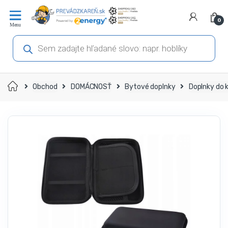
Prejsť
Prejsť
na
na
0
navigáciu
obsah
Products
search
Domov
Obchod
DOMÁCNOSŤ
Bytové doplnky
Doplnky do 