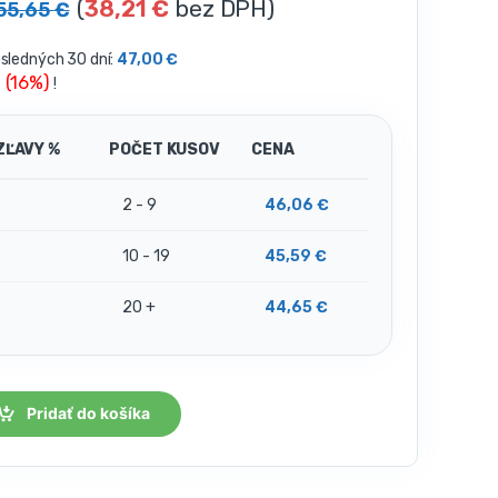
(
38,21
€
bez DPH)
55,65
€
osledných 30 dní:
47,00
€
€ (16%)
!
ZĽAVY %
POČET KUSOV
CENA
2 - 9
46,06
€
10 - 19
45,59
€
20 +
44,65
€
Pridať do košíka