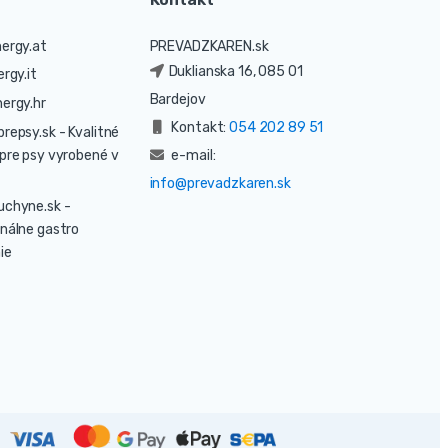
ergy.at
PREVADZKAREN.sk
Duklianska 16, 085 01
rgy.it
Bardejov
ergy.hr
Kontakt:
054 202 89 51
prepsy.sk
- Kvalitné
pre psy vyrobené v
e-mail:
info@prevadzkaren.sk
uchyne.sk
-
nálne gastro
ie