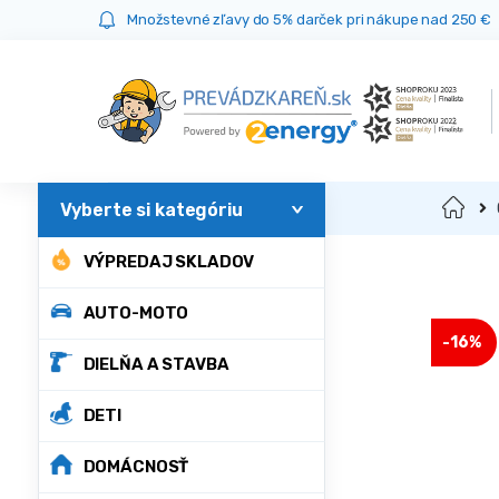
Prejsť
Prejsť
Množstevné zľavy do 5% darček pri nákupe nad 250 €
na
na
navigáciu
obsah
Domov
VÝPREDAJ SKLADOV
AUTO-MOTO
-
16%
DIELŇA A STAVBA
DETI
DOMÁCNOSŤ