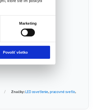
mi, ktoré ste im poskytli
Marketing
Povoliť všetko
Značky:
LED osvetlenie
,
pracovné svetlo
,