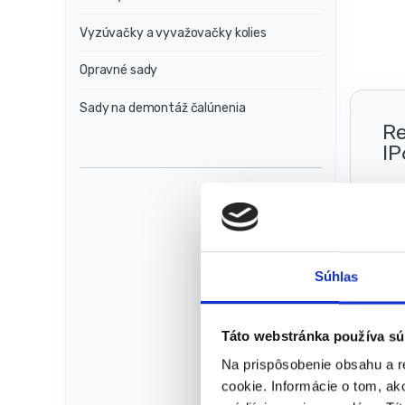
Vyzúvačky a vyvažovačky kolies
Opravné sady
Sady na demontáž čalúnenia
Re
IP
O p
sto
50 
Súhlas
Plu
ext
Táto webstránka používa sú
Na prispôsobenie obsahu a r
Te
cookie. Informácie o tom, ak