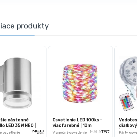
siace produkty
jšie nástenné
Osvetlenie LED 100ks –
Vodotes
dlo LED 35W NEO |
viacfarebné | 10m
diaľkov
2
| viacfa
e osvetlenie
Vianočné osvetlenie
Párty osve