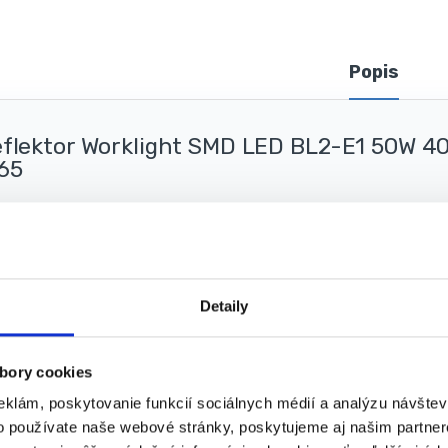
u
s
o
Popis
v
flektor Worklight SMD LED BL2-E1 50W 40
65
riamočiare a jasné svetlo sa dokáže postarať vysoký reflektor Workligh
jane. Uhol svietenia je taktiež nastaviteľný od 0 – 120°. Svietivosť do
W.
Detaily
som je stupeň ochrany IP65, čo znamená odolnosť voči dažďu a časticia
eriéri bez obáv o jeho poškodenie. Napája sa klasicky zo siete s napätím
bory cookies
eklám, poskytovanie funkcií sociálnych médií a analýzu návšte
chnické parametre:
o používate naše webové stránky, poskytujeme aj našim partner