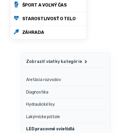
ŠPORT A VOĽNÝ ČAS
STAROSTLIVOSŤ O TELO
ZÁHRADA
Zobraziť všetky kategórie
Aretácia rozvodov
Diagnostika
Hydraulické lisy
Lakýrnícke pištole
LED pracovné svietidlá