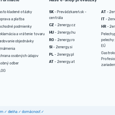
asto kladené otázky
SK
-
Prevádzkareň.sk -
AT
-
2en
centrála
oprava a platba
IT
-
2ene
CZ
-
2energy.cz
bchodné podmienky
HR
-
2en
HU
-
2energy.hu
eklamácia a vrátenie tovaru
Pelechy
RO
-
2energy.ro
pelechy 
ledovanie objednávky
EÚ
SI
-
2energy.si
známenia
Gastrok
PL
-
2energy.pl
chrana osobných údajov
Profesio
AT
-
2energy.at
sobný odber
zariaden
LOG
dom ✓ dielňa ✓ domácnosť ✓