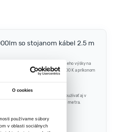
00lm so stojanom kábel 2.5 m
t BL2S50A1-E1 , s možnosťou úpravy jeho výšky na
sahuje až 4000 lm s teplotou farby 4000 K a príkonom
O cookies
m prachu. Reflektor teda môžete používať aj v
 230 V. Disponuje káblom s dĺžkou 2,5 metra.
vnosti používame súbory
om v oblasti sociálnych