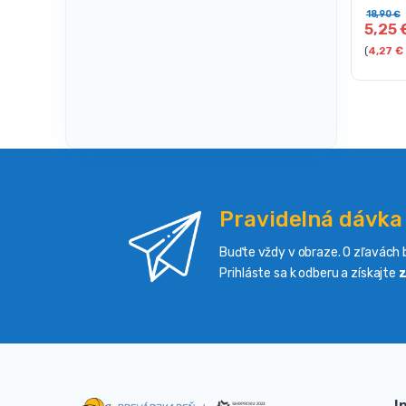
18,90
€
5,25
(
4,27
€
Pravidelná dávka
Buďte vždy v obraze. O zľavách b
Prihláste sa k odberu a získajte
z
I