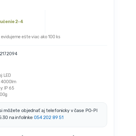
ručenie 2-4
 evidujeme ešte viac ako 100 ks
2172094
j: LED
: 4000lm
y: IP 65
100g
si môžete objednať aj telefonicky v čase PO-PI
5:30 na infolinke
054 202 89 51