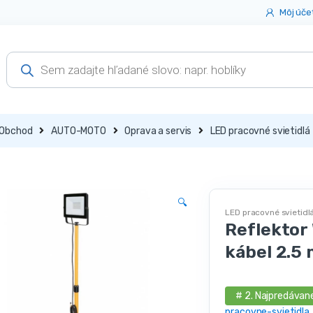
Môj úče
Products
search
Obchod
AUTO-MOTO
Oprava a servis
LED pracovné svietidlá
🔍
LED pracovné svietidl
Reflektor
kábel 2.5 
# 2. Najpredávane
pracovne-svietidla