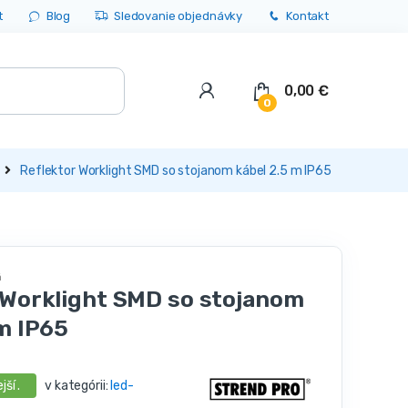
t
Blog
Sledovanie objednávky
Kontakt
0,00
€
0
Reflektor Worklight SMD so stojanom kábel 2.5 m IP65
á
 Worklight SMD so stojanom
m IP65
jší .
v kategórii:
led-