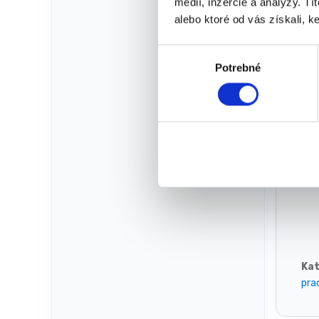
médií, inzercie a analýzy. Tí
alebo ktoré od vás získali, ke
V
Potrebné
ý
b
e
r
s
ú
Výr
h
l
a
s
u
Kat
pra