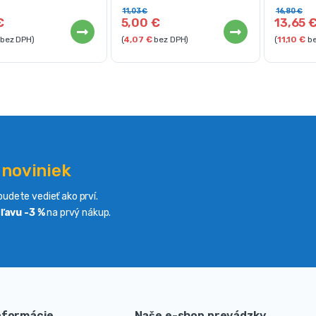
11,03
€
16,80
€
€
5,00
€
13,65
bez DPH)
(
4,07
€
bez DPH)
(
11,10
€
be
 noviniek
udete vedieť ako prví.
ľavu -3 %
na prvý nákup.
nformácie
Naše e-shop prevádzky