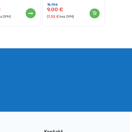
15,75
€
€
9,00
€
z DPH)
(
7,32
€
bez DPH)
Kontakt