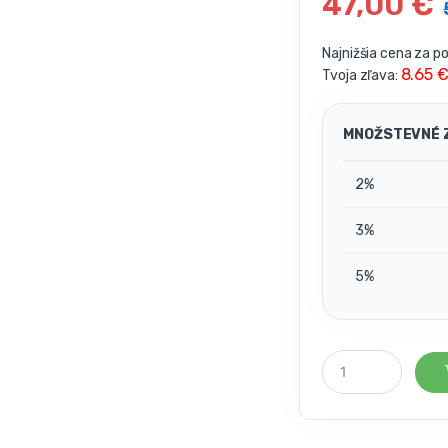
47,00
€
Najnižšia cena za p
8.65 
Tvoja zľava:
MNOŽSTEVNÉ 
2%
3%
5%
P
o
č
e
t
k