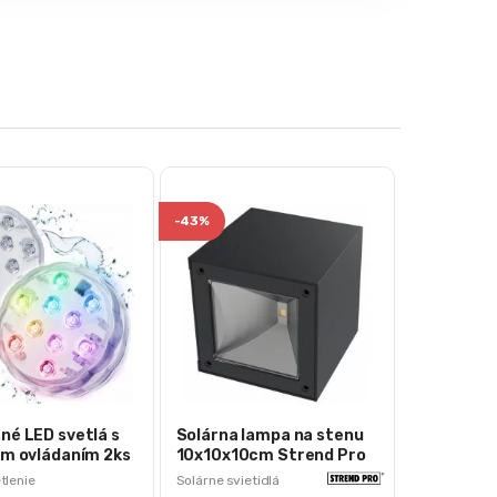
-
43%
né LED svetlá s
Solárna lampa na stenu
ým ovládaním 2ks
10x10x10cm Strend Pro
rebné
tlenie
Solárne svietidlá