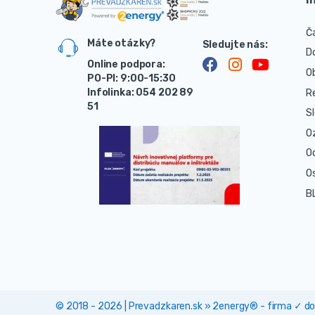
Č
Máte otázky?
D
Online podpora:
O
PO-PI: 9:00-15:30
Infolinka: 054 202 89
R
51
S
O
O
O
B
© 2018 - 2026 | Prevadzkaren.sk » 2energy® - firma ✓ 