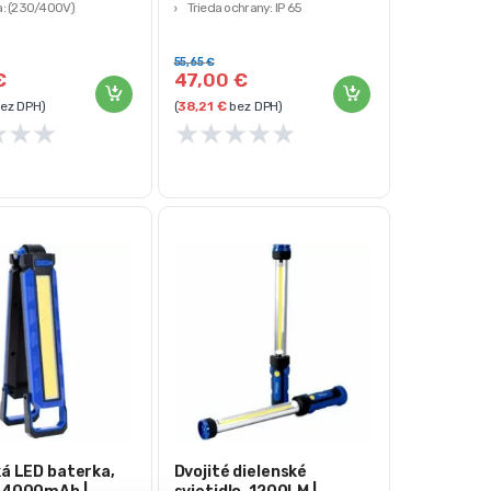
a: (230/400V)
Trieda ochrany: IP 65
ť: 4550g
Hmotnosť: 3100g
55,65
€
€
47,00
€
ez DPH)
(
38,21
€
bez DPH)
★
★
★
★
★
★
★
★
ká LED baterka,
Dvojité dielenské