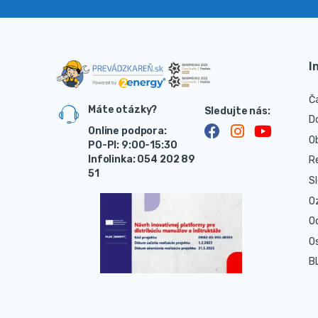
I
Č
Máte otázky?
D
Online podpora:
O
PO-PI: 9:00-15:30
Infolinka: 054 202 89
R
51
S
O
O
O
B