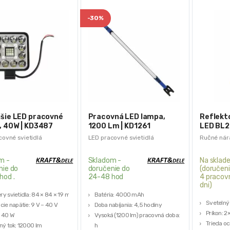
-
30%
jšie LED pracovné
Pracovná LED lampa,
Reflekt
, 40W | KD3487
1200 Lm | KD1261
LED BL2
4000lm 
covné svietidlá
LED pracovné svietidlá
Ručné nár
IP65
m -
Skladom -
Na sklad
nie do
doručenie do
(doručeni
hod .
24-48 hod
4 pracov
dni)
y svietidla: 84 × 84 × 19 mm
Batéria: 4000 mAh
Svetelný
cie napätie: 9 V – 40 V
Doba nabíjania: 4,5 hodiny
Príkon: 
 40 W
Vysoká (1200 lm) pracovná doba: 2
Trieda oc
ný tok: 12000 lm
h