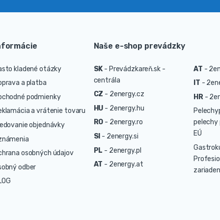
nformácie
Naše e-shop prevádzky
asto kladené otázky
SK
-
Prevádzkareň.sk -
AT
-
2en
centrála
oprava a platba
IT
-
2ene
CZ
-
2energy.cz
bchodné podmienky
HR
-
2en
HU
-
2energy.hu
eklamácia a vrátenie tovaru
Pelechy
RO
-
2energy.ro
pelechy 
ledovanie objednávky
EÚ
SI
-
2energy.si
známenia
Gastrok
PL
-
2energy.pl
chrana osobných údajov
Profesio
AT
-
2energy.at
sobný odber
zariaden
LOG