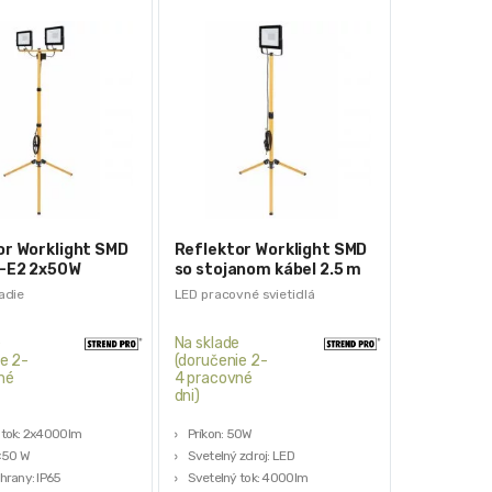
or Worklight SMD
Reflektor Worklight SMD
-E2 2x50W
so stojanom kábel 2.5 m
so stojanom
IP65
adie
LED pracovné svietidlá
e
Na sklade
e 2-
(doručenie 2-
né
4 pracovné
dni)
 tok: 2x4000lm
Príkon: 50W
2×50 W
Svetelný zdroj: LED
hrany: IP65
Svetelný tok: 4000lm