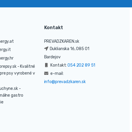
Kontakt
ergy.at
PREVADZKAREN.sk
Duklianska 16, 085 01
rgy.it
Bardejov
ergy.hr
Kontakt:
054 202 89 51
prepsy.sk
- Kvalitné
pre psy vyrobené v
e-mail:
info@prevadzkaren.sk
uchyne.sk
-
nálne gastro
ie