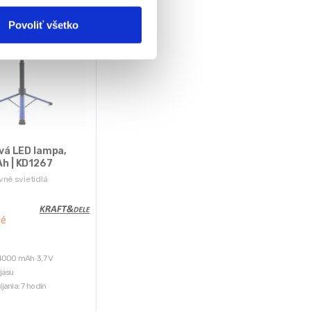
Povoliť všetko
vá LED lampa,
 | KD1267
né svietidlá
né
D
 4000 mAh 3,7 V
jasu
jania: 7 hodín
kábel: 5 V / 2 A