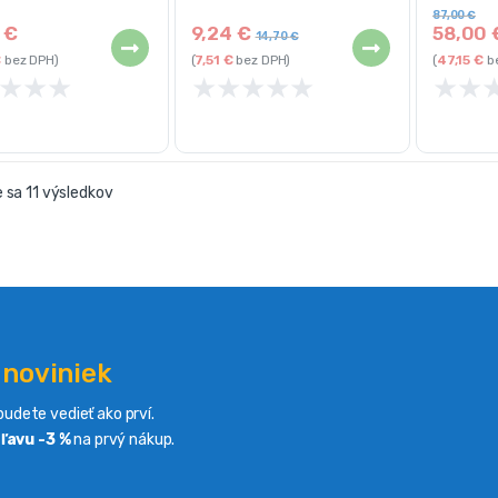
87,00
€
0
€
9,24
€
58,00
14,70
€
€
bez DPH)
(
7,51
€
bez DPH)
(
47,15
€
be
★
★
★
★
★
★
★
★
★
★
 sa 11 výsledkov
 noviniek
udete vedieť ako prví.
ľavu -3 %
na prvý nákup.