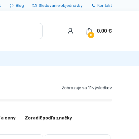
t
Blog
Sledovanie objednávky
Kontakt
0,00
€
0
Zobrazuje sa 11 výsledkov
ľa ceny
Zoradiť podľa značky