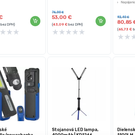
Napájani
svetla: studená biela – 6000
Nízka (400 Lm) pracovná doba: 6 h
Hmotnos
Otáčanie o 360°
76,00
€
€
53,00
€
92,40
€
80,85
bez DPH)
(
43,09
€
bez DPH)
(
65,73
€
b
★
★
★
★
★
★
★
★
★
★
ské
Stojanová LED lampa,
Dielens