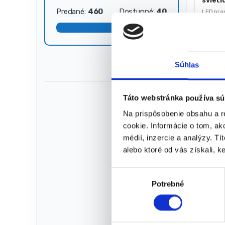
svieti
5W+3W
Predané:
460
Dostupné:
40
LED pra
Na
objedn
(doruče
25
Súhlas
pracov
dni)
Svetel
Táto webstránka používa sú
+ 3W (
Svetel
Na prispôsobenie obsahu a r
Batéri
cookie. Informácie o tom, ak
Kapaci
médií, inzercie a analýzy. Tí
Doba s
35,00
€
alebo ktoré od vás získali, ke
23,0
(
18,70
V
★
★
Potrebné
ý
b
e
r