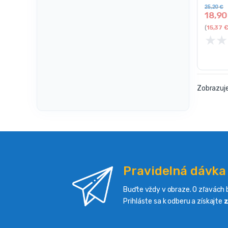
25,20
€
18,9
(
15,37
★
★
Zobrazuje
Pravidelná dávka
Buďte vždy v obraze. O zľavách b
Prihláste sa k odberu a získajte
z