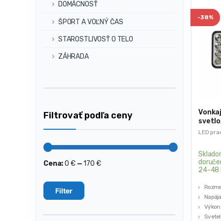
DOMÁCNOSŤ
-
38%
ŠPORT A VOĽNÝ ČAS
STAROSTLIVOSŤ O TELO
ZÁHRADA
Vonka
Filtrovať podľa ceny
svetlo
LED pra
Sklado
doruče
Cena:
0 €
—
170 €
Minimálna
Maximálna
24-48 
cena
cena
Rozmer
Filter
Napája
Výkon:
Svetel