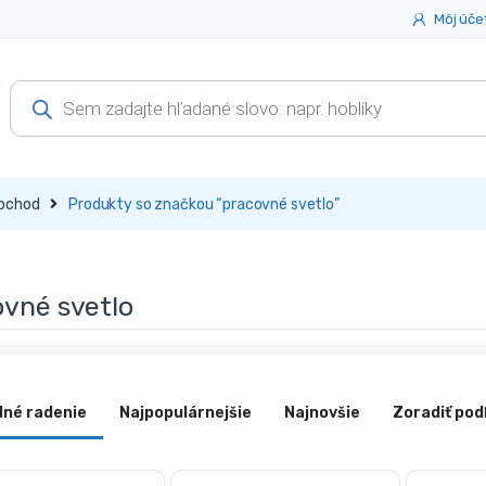
Môj úče
Products
search
bchod
Produkty so značkou “pracovné svetlo”
ovné svetlo
dné radenie
Najpopulárnejšie
Najnovšie
Zoradiť pod