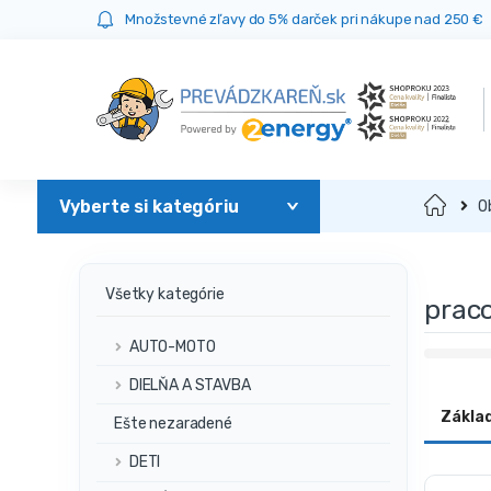
Prejsť
Prejsť
Množstevné zľavy do 5% darček pri nákupe nad 250 €
na
na
navigáciu
obsah
Domov
O
Všetky kategórie
prac
AUTO-MOTO
DIELŇA A STAVBA
Zákla
Ešte nezaradené
DETI