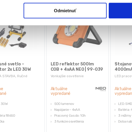
Odmietnuť
né svetlo –
LED reflektor 500lm
Stojano
tor 2x LED 30W
COB + 4xAA NEO | 99-039
4000mAh
A STAVBA
,
Ručné
Vonkajšie osvetlenie
LED pracov
ne
Aktuálne
Aktuálne
ané
vypredané
vypreda
: 30W
500 lumenov
LED: SM
Napájanie – 4xAA
Batéria:
éria 18650
Pracovný čas do: 10h
3 režimy 
čka
3 funkcie osvetlenia
Doba nabí
my
COB LED
Napájací 