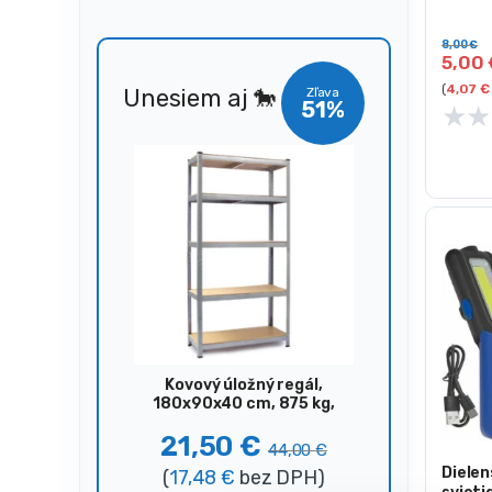
Farba 
K
8,00
€
5,00
(
4,07
€
Unesiem aj 🐎
Zľava
51%
★
★
Kovový úložný regál,
180x90x40 cm, 875 kg,
strieborný
21,50
€
44,00
€
Dielen
(
17,48
€
bez DPH)