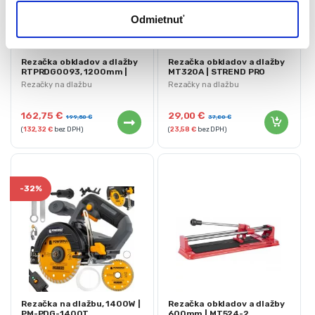
Odmietnuť
Rezačka obkladov a dlažby
Rezačka obkladov a dlažby
RTPRDG0093, 1200mm |
MT320A | STREND PRO
RED TECHNIC
Rezačky na dlažbu
Rezačky na dlažbu
162,75
€
29,00
€
199,50
€
37,80
€
(
132,32
€
bez DPH)
(
23,58
€
bez DPH)
-
32%
Rezačka na dlažbu, 1400W |
Rezačka obkladov a dlažby
PM-PDG-1400T
600mm | MT524-2