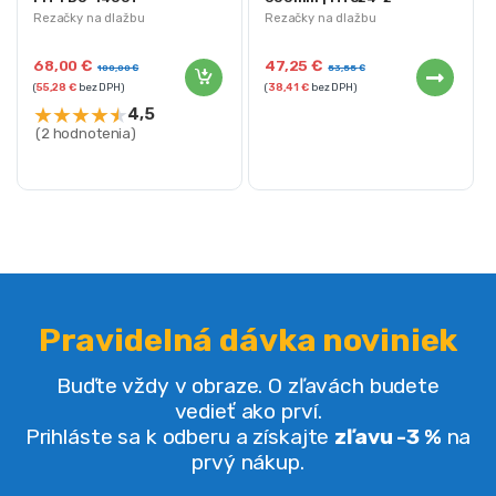
Rezačky na dlažbu
Rezačky na dlažbu
68,00
€
47,25
€
100,00
€
53,55
€
(
55,28
€
bez DPH)
(
38,41
€
bez DPH)
★
★
★
★
★
4,5
(2 hodnotenia)
Pravidelná dávka noviniek
Buďte vždy v obraze. O zľavách budete
vedieť ako prví.
Prihláste sa k odberu a získajte
zľavu -3 %
na
prvý nákup.