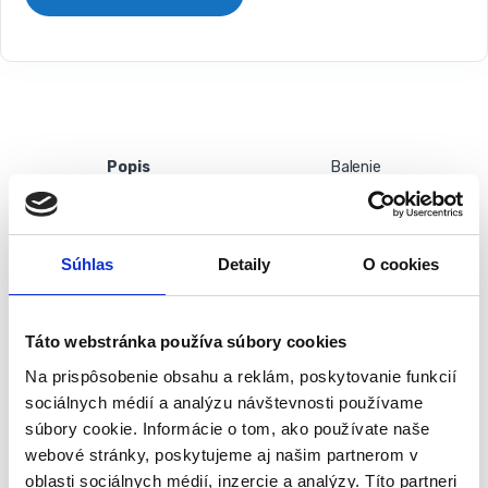
Popis
Balenie
Rezačka obkladov a dlažby 400 mm |
MT516-2
Súhlas
Detaily
O cookies
Vlastnosti:
Táto webstránka používa súbory cookies
400mm
Guličkové ložisko
Na prispôsobenie obsahu a reklám, poskytovanie funkcií
Kvalitné prevedenie
sociálnych médií a analýzu návštevnosti používame
Hmotnosť: 5,25 kg
súbory cookie. Informácie o tom, ako používate naše
webové stránky, poskytujeme aj našim partnerom v
Výrobca:
STREND PRO
oblasti sociálnych médií, inzercie a analýzy. Títo partneri