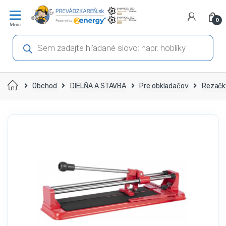
Prejsť
Prejsť
na
na
0
navigáciu
obsah
Products
search
Domov
Obchod
DIELŇA A STAVBA
Pre obkladačov
Rezačk