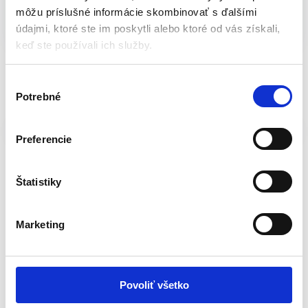
Katalógové číslo:
S-212979
Kategória:
Rezačky na
môžu príslušné informácie skombinovať s ďalšími
dlažbu
Značky:
rezačka na obklady
,
rezačka obkladov
,
údajmi, ktoré ste im poskytli alebo ktoré od vás získali,
STREND PRO
Značka:
Strend Pro
keď ste používali ich služby.
V
Popis
Balenie
Potrebné
ý
b
Hmotnosť
5,25 kg
e
Preferencie
r
s
Súvisiace produkty
ú
Štatistiky
h
l
Marketing
a
s
u
Povoliť všetko