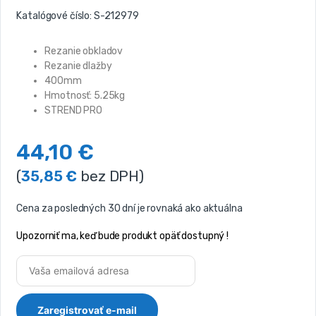
Katalógové číslo:
S-212979
Rezanie obkladov
Rezanie dlažby
400mm
Hmotnosť: 5.25kg
STREND PRO
44,10
€
(
35,85
€
bez DPH)
Cena za posledných 30 dní je rovnaká ako aktuálna
Upozorniť ma, keď bude produkt opäť dostupný !