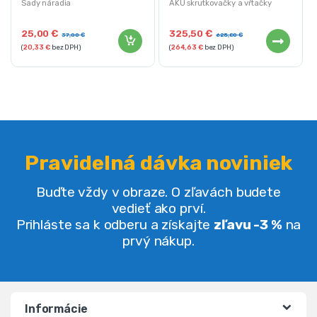
Sady náradia
AKU skrutkovačky a vŕtačky
25,00
€
325,50
€
37,00
€
625,80
€
(
20,33
€
bez DPH)
(
264,63
€
bez DPH)
Pravidelná dávka noviniek
Buďte vždy v obraze. O zľavách budete
vedieť ako prví.
Prihláste sa k odberu a získajte
zľavu -3 %
na
prvý nákup.
Informácie