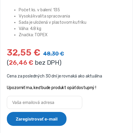
Počet ks. v balení: 135
Vysoká kvalita spracovania
Sada je uložená v plastovom kufríku
Váha: 4.8 kg
Značka: TOPEX
32,55
€
48,30
€
(
26,46
€
bez DPH)
Cena za posledných 30 dní je rovnaká ako aktuálna
Upozorniť ma, keď bude produkt opäť dostupný !