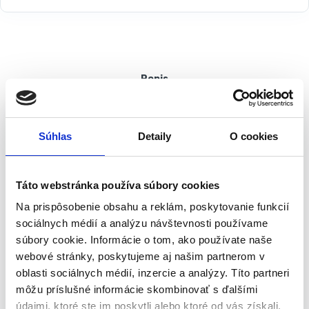
Popis
Sada náradia | TOPEX 38D215
Súhlas
Detaily
O cookies
Sada náradia TOPEX obsahuje 135 kusov rozdelených do
pohodlného plastového kufríka. Všetky položky sa vyznačujú
vysokou kvalitou spracovania. Sada obsahuje základné nástroje,
Táto webstránka používa súbory cookies
napr. 300 g kladivo, lámací nožík, nastaviteľný kľúč, očkoploché
Na prispôsobenie obsahu a reklám, poskytovanie funkcií
kľúče, násady a bity. Organizér pre klince, skrutky a iné veci
sociálnych médií a analýzu návštevnosti používame
uložené v praktickom boxe. Súprava má širokú škálu použitia pri
súbory cookie. Informácie o tom, ako používate naše
malých montážnych prácach, opravy vozidiel a prístrojov a iných
prác v dome v garáži pre akéhokoľvek domáceho kutila. Značka
webové stránky, poskytujeme aj našim partnerom v
TOPEX je zameraná na domácich majstrov.
oblasti sociálnych médií, inzercie a analýzy. Títo partneri
môžu príslušné informácie skombinovať s ďalšími
údajmi, ktoré ste im poskytli alebo ktoré od vás získali,