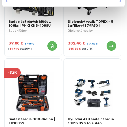
Sada nástrčných kľúčov,
Dielenský vozík TOPEX – 5
108ks | PM-ZKNB-108SU
šuflíkový | 79R501
Sady kľúčov
Dielenské vozíky
39,00
€
302,40
€
57,00
€
394,80
€
(
31,71
€
bez DPH)
(
245,85
€
bez DPH)
-
32%
Sada náradia, 100-dielna |
Hyundai AKU sada náradia
KD10839
10v1 20V 2Ah + 4Ah