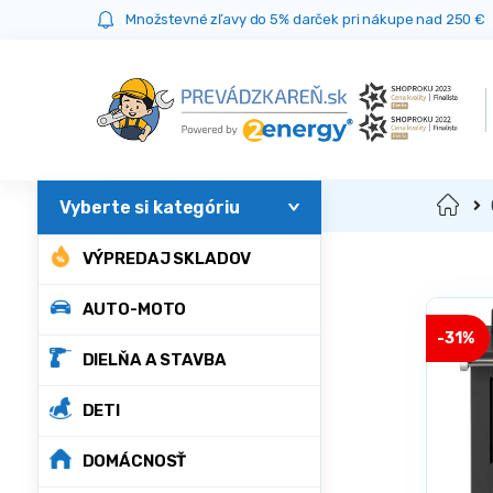
Prejsť
Prejsť
Množstevné zľavy do 5% darček pri nákupe nad 250 €
na
na
navigáciu
obsah
Domov
VÝPREDAJ SKLADOV
AUTO-MOTO
-
31%
DIELŇA A STAVBA
DETI
DOMÁCNOSŤ