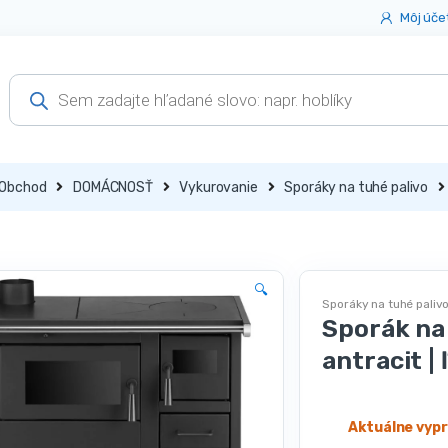
Môj úče
Products
search
Obchod
DOMÁCNOSŤ
Vykurovanie
Sporáky na tuhé palivo
🔍
Sporáky na tuhé paliv
Sporák na
antracit |
Aktuálne vyp