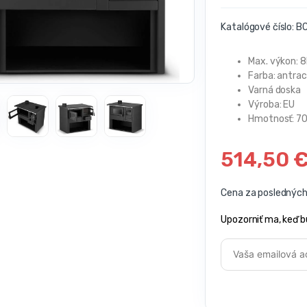
Katalógové číslo:
BC
Max. výkon: 
Farba: antrac
Varná doska
Výroba: EU
Hmotnosť: 7
514,50
Cena za posledných 
Upozorniť ma, keď b