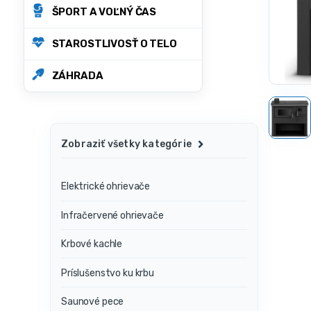
ŠPORT A VOĽNÝ ČAS
STAROSTLIVOSŤ O TELO
ZÁHRADA
Zobraziť všetky kategórie
Elektrické ohrievače
Infračervené ohrievače
Krbové kachle
Príslušenstvo ku krbu
Saunové pece