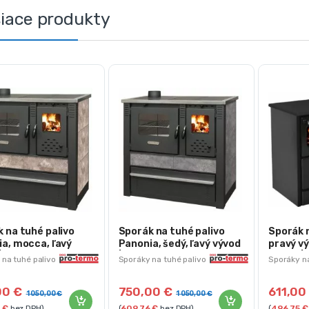
siace produkty
 na tuhé palivo
Sporák na tuhé palivo
Sporák n
a, mocca, ľavý
Panonia, šedý, ľavý vývod
pravý v
| 2211880
| 2211903
čierny |
 na tuhé palivo
Sporáky na tuhé palivo
Sporáky na
00
€
750,00
€
611,0
1 050,00
€
1 050,00
€
6
€
bez DPH)
(
609,76
€
bez DPH)
(
496,75
€