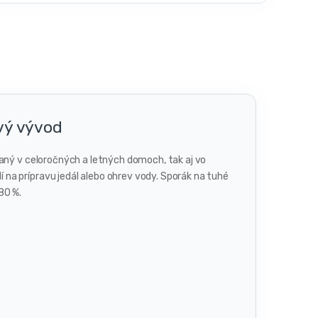
vý vývod
vaný v celoročných a letných domoch, tak aj vo
na prípravu jedál alebo ohrev vody. Sporák na tuhé
80 %.