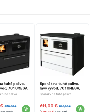
a tuhé palivo,
Sporák na tuhé palivo,
ývod, 701 OMEGA,
ľavý vývod, 701 OMEGA,
 SI-701-CZ-P
biely | SI-701-BI-L
 tuhé palivo
Sporáky na tuhé palivo
0
€
611,00
€
870,00
€
870,00
€
bez DPH)
(
496,75
€
bez DPH)