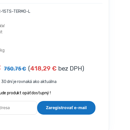
-15TS-TERMO-L
8kW
it
0kg
€
(
418,29
€
bez DPH)
750,75
€
30 dní je rovnaká ako aktuálna
ude produkt opäť dostupný !