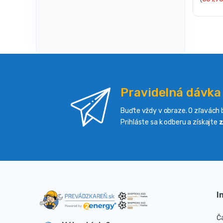
Pravidelná dávka
Buďte vždy v obraze. O zľavách b
Prihláste sa k odberu a získajte
z
I
Č