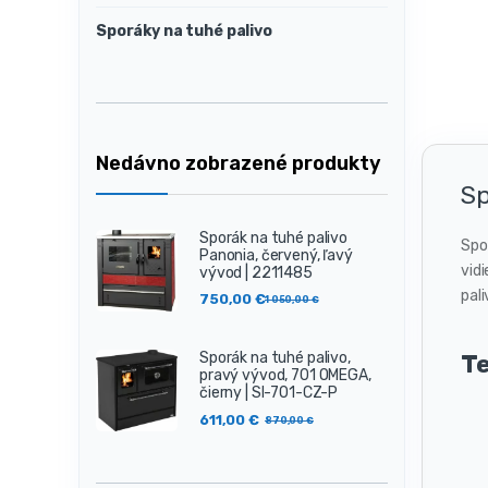
Sporáky na tuhé palivo
Nedávno zobrazené produkty
Sp
Sporák na tuhé palivo
Spo
Panonia, červený, ľavý
vid
vývod | 2211485
pal
750,00
€
1 050,00
€
T
Sporák na tuhé palivo,
pravý vývod, 701 OMEGA,
čierny | SI-701-CZ-P
611,00
€
870,00
€