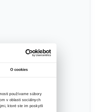
mm
O cookies
vnosti používame súbory
om v oblasti sociálnych
mi, ktoré ste im poskytli