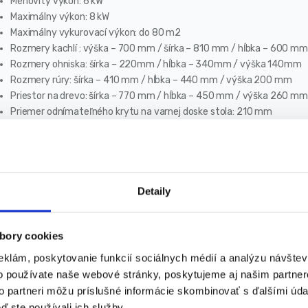
Menovitý výkon: 6 kW
Maximálny výkon: 8 kW
Maximálny vykurovací výkon: do 80 m2
Rozmery kachlí : výška – 700 mm / šírka – 810 mm / hĺbka – 600 mm
Rozmery ohniska: šírka – 220mm / hĺbka – 340mm / výška 140mm
Rozmery rúry: šírka – 410 mm / hĺbka – 440 mm / výška 200 mm
Priestor na drevo: šírka – 770 mm / hĺbka – 450 mm / výška 260 mm
Priemer odnímateľného krytu na varnej doske stola: 210 mm
Hmotnosť: 70 kg
Materiál: oceľ
Náter: Tepelne odolná farba
Priemer vývodu dymovodu: 120mm / osadiť rúrou s priemerom 120
Priemerné emisie oxidu uhoľnatého (CO): 0,27 %
Detaily
Priemerná teplota výfukových plynov: 348 °C
Rošt: liatinová doska
bory cookies
Ohnisko: dno a bočné steny obložené šamotovými tehlami
Palivo: drevo, brikety, hnedé uhlie
eklám, poskytovanie funkcií sociálnych médií a analýzu návšte
Dĺžka polena: do 35 cm
o používate naše webové stránky, poskytujeme aj našim partner
V súlade s normou: EN 13240: 2006 (CE)
to partneri môžu príslušné informácie skombinovať s ďalšími údaj
Nastavenie rýchlosti horenia: ÁNO
ď ste používali ich služby.