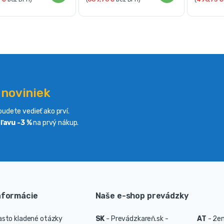
 noviniek
udete vedieť ako prví.
ľavu -3 %
na prvý nákup.
nformácie
Naše e-shop prevádzky
asto kladené otázky
SK
-
Prevádzkareň.sk -
AT
-
2en