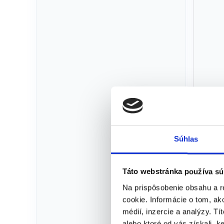
Súhlas
Táto webstránka používa sú
Na prispôsobenie obsahu a r
cookie. Informácie o tom, ak
médií, inzercie a analýzy. Tí
alebo ktoré od vás získali, ke