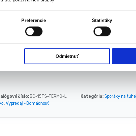
Deflektor dymovodu: ÁNO
Systém čistého skla: NIE
Nastaviteľný tlmič: NIE
Preferencie
Štatistiky
Odnímateľná nádoba na popol: ÁNO
Varná doska + rúra (možnosť varenia jedla): ÁNO
Miesto na drevo pod ohniskom: ÁNO
Dymovod: ľavý
Súlad s ECODESIGN 2022: ÁNO
Odmietnuť
alógové číslo:
BC-15TS-TERMO-L
Kategória:
Sporáky na tuhé
vo
,
Výpredaj - Domácnosť