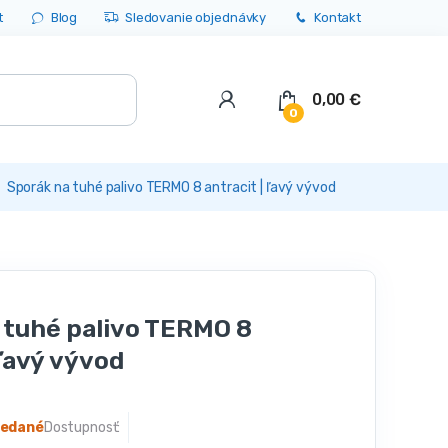
t
Blog
Sledovanie objednávky
Kontakt
0,00
€
0
Sporák na tuhé palivo TERMO 8 antracit | ľavý vývod
o
 tuhé palivo TERMO 8
 ľavý vývod
redané
Dostupnosť: