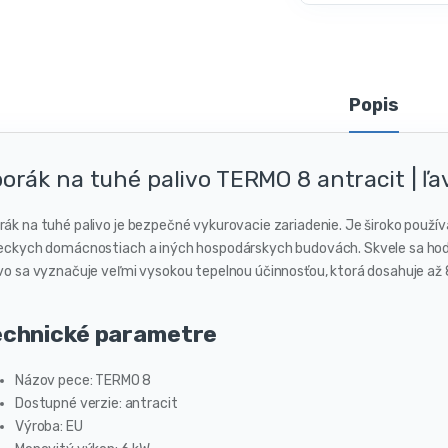
Popis
orák na tuhé palivo TERMO 8 antracit | ľa
rák na tuhé palivo je bezpečné vykurovacie zariadenie. Je široko použí
ieckych domácnostiach a iných hospodárskych budovách. Skvele sa hodí 
ivo sa vyznačuje veľmi vysokou tepelnou účinnosťou, ktorá dosahuje až 
echnické parametre
Názov pece: TERMO 8
Dostupné verzie: antracit
Výroba: EU