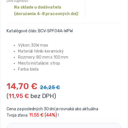
Dostupnosť:
Na sklade u dodávateľa
(doručenie 4-8 pracovných dni)
Katalógové číslo:
BCV-SPF04A-WPW
Výkon: 30W max
Materiál: hliník-keramický
Rozmery: 80 mm x 100 mm
Miesto inštalácie: strop
Farba: biela
14,70
€
26,25
€
(
11,95
€
bez DPH)
Cena za posledných 30 dní je rovnaká ako aktuálna
11.55 € (44%)
Tvoja zľava:
!