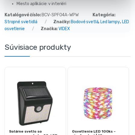
Miesto aplikácie: v interiéri
Katalógové číslo:
BCV-SPF04A-WPW
Kategória:
Stropné svietidlá
Značky:
Bodové svetlá
,
Led lampy
,
LED
osvetlenie
Značka:
VIDEX
Súvisiace produkty
Solárne svetlo so
Osvetlenie LED 100ks –