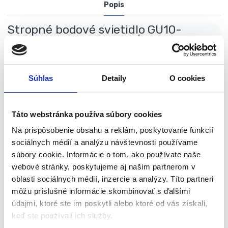
Popis
Stropné bodové svietidlo GU10-
STANLEY – biely hranol | VIDEX
Dekoratívne stropné bodové svietidlo s bielym hranolom je určené
na osvetlenie moderných bytov, barov, reštaurácií, kaviarní a pod.
Súhlas
Detaily
O cookies
Je vhodné aj na lodžie, chodby, ale aj na oddelenie zón vo veľkých
miestnostiach
Táto webstránka používa súbory cookies
Na prispôsobenie obsahu a reklám, poskytovanie funkcií
Telo svietidla je vyrobené z hliníka – ľahkého a odolného kovu,
sociálnych médií a analýzu návštevnosti používame
ktorý nepodlieha korózii. Povrch krytu je pokrytý matnou farbou s
súbory cookie. Informácie o tom, ako používate naše
pieskovou textúrou, odolnou voči drobným škrabancom.
Má
webové stránky, poskytujeme aj našim partnerom v
otočnú hlavu
, ktorá umožňuje nasmerovať svetlo na zvolenú
oblasti sociálnych médií, inzercie a analýzy. Títo partneri
oblasť
môžu príslušné informácie skombinovať s ďalšími
údajmi, ktoré ste im poskytli alebo ktoré od vás získali,
Po inštalácii nevyžaduje údržbu počas celej doby prevádzky. Má
keď ste používali ich služby.
vysoký stupeň ochrany pred negatívnymi vplyvmi vonkajšieho