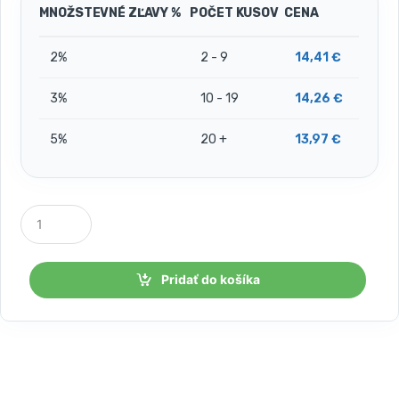
MNOŽSTEVNÉ ZĽAVY %
POČET KUSOV
CENA
2%
2 - 9
14,41
€
3%
10 - 19
14,26
€
5%
20 +
13,97
€
P
o
č
e
t
Pridať do košíka
k
u
s
o
v