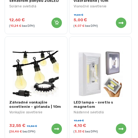
senzorom pohybu 20xLED
viacfarebné | 10m
100lm | SL6250
Solárne svietidlá
Vianočné osvetlenie
11,03
€
12,60
€
5,00
€
(
10,24
€
bez DPH)
(
4,07
€
bez DPH)
Záhradné vonkajšie
LED lampa – svetlo s
osvetlenie – girlanda | 10m
magnetom
Vonkajšie osvetlenie
Nástenné svietidlá
13,65
€
32,55
€
4,10
€
73,50
€
(
26,46
€
bez DPH)
(
3,33
€
bez DPH)