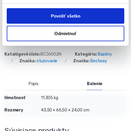
Obsah balenia:
u
Povoliť všetko
1 sud
1 filtračná pumpa
1 filtračná vložka
Odmietnuť
1 PVC kryt
1 opravná súprava
Katalógové číslo:
BCJ6002N
Kategória:
Bazény
Značka:
otužovanie
Značka:
Bestway
Popis
Balenie
Hmotnosť
11,305 kg
Rozmery
43,50 × 66,50 × 24,00 cm
Súvisiace produkty