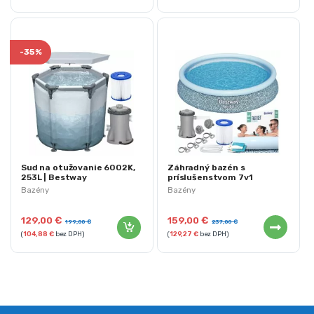
-
35%
Sud na otužovanie 6002K,
Záhradný bazén s
253L | Bestway
príslušenstvom 7v1
57313NN, 457x84cm |
Bazény
Bazény
Bestway
129,00
€
159,00
€
199,00
€
237,00
€
(
104,88
€
bez DPH)
(
129,27
€
bez DPH)