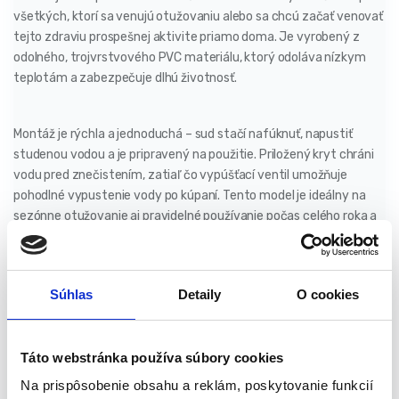
všetkých, ktorí sa venujú otužovaniu alebo sa chcú začať venovať
tejto zdraviu prospešnej aktivite priamo doma. Je vyrobený z
odolného, trojvrstvového PVC materiálu, ktorý odoláva nízkym
teplotám a zabezpečuje dlhú životnosť.
Montáž je rýchla a jednoduchá – sud stačí nafúknuť, napustiť
studenou vodou a je pripravený na použitie. Priložený kryt chráni
vodu pred znečistením, zatiaľ čo vypúšťací ventil umožňuje
pohodlné vypustenie vody po kúpaní. Tento model je ideálny na
sezónne otužovanie aj pravidelné používanie počas celého roka a
ponúka výborný pomer ceny a kvality.
Je to praktické a cenovo dostupné riešenie pre každého, kto chce
Súhlas
Detaily
O cookies
posilniť imunitu, zlepšiť cirkuláciu krvi a osviežiť telo i myseľ.
Táto webstránka používa súbory cookies
Vlastnosti produktu:
Na prispôsobenie obsahu a reklám, poskytovanie funkcií