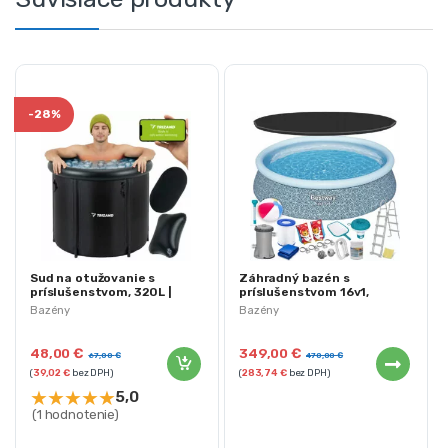
-
28%
Sud na otužovanie s
Záhradný bazén s
príslušenstvom, 320L |
príslušenstvom 16v1,
Trizand
457x107cm | Bestway
Bazény
Bazény
48,00
€
349,00
€
67,00
€
470,00
€
(
39,02
€
bez DPH)
(
283,74
€
bez DPH)
★
★
★
★
★
5,0
(1 hodnotenie)