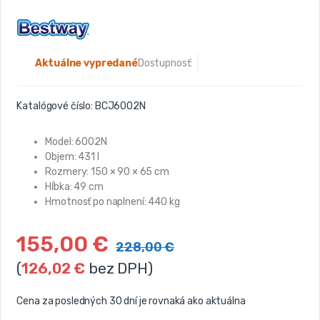
Aktuálne vypredané
Dostupnosť:
Katalógové číslo:
BCJ6002N
Model: 6002N
Objem: 431 l
Rozmery: 150 × 90 × 65 cm
Hĺbka: 49 cm
Hmotnosť po naplnení: 440 kg
155,00
€
228,00
€
(
126,02
€
bez DPH)
Cena za posledných 30 dní je rovnaká ako aktuálna