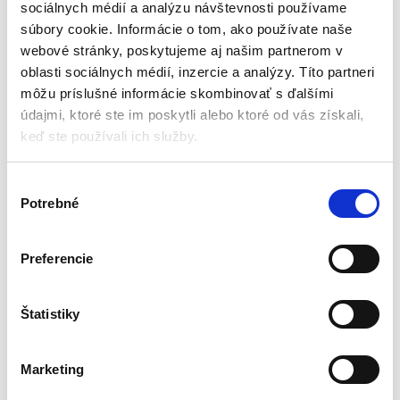
sociálnych médií a analýzu návštevnosti používame
Odolnosť voči poveternostným vplyvom
súbory cookie. Informácie o tom, ako používate naše
Tepelná izolácia
webové stránky, poskytujeme aj našim partnerom v
Predĺžená životnosť produktu
oblasti sociálnych médií, inzercie a analýzy. Títo partneri
Odolné steny
Oceľový, antikorózny rám s matným povrchom
môžu príslušné informácie skombinovať s ďalšími
Rýchla montáž
údajmi, ktoré ste im poskytli alebo ktoré od vás získali,
Veko s bezpečnostnou lanou v sade
keď ste používali ich služby.
Výkonná filtračná pumpa
Vypúšťací ventil pre jednoduché vyprázdňovanie
V
Potrebné
Špecifikácia produktu:
ý
b
e
Model: 6002N
Preferencie
r
Objem: 431 l
s
Rozmery: 150 × 90 × 65 cm
Hĺbka: 49 cm
ú
Štatistiky
Hmotnosť po naplnení: 440 kg
h
Hmotnosť sady: 11,30 kg
l
Marketing
Certifikáty: CE / GS
a
s