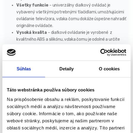
Všetky funkcie
– univerzálny diaľkový ovládač je
vybavený všetkými potrebnými tlačidlami, umožňujúcimi
ovládanie televízora, vďaka čomu dokáže úspešne nahradiť
originálne ovládače.
Vysoká kvalita
– diaľkové ovládanie je vyrobené z
kvalitného ABS a silikónu, vďaka čomu je odolné a určite
vám bude dlho bezchybne slúžiť a zaistí bezproblémové
používanie.
Intuitívne usporiadané tlačidlá
– univerzálne TV
diaľkové ovládanie bolo navrhnuté tak, aby bolo jeho
Súhlas
Detaily
O cookies
používanie čo najjednoduchšie. Tlačidlá sú preto
usporiadané intuitívnym spôsobom, vďaka čomu sa ľahko
používajú a sú pohodlné .
Táto webstránka používa súbory cookies
Špecifikácia:
Na prispôsobenie obsahu a reklám, poskytovanie funkcií
sociálnych médií a analýzu návštevnosti používame
Napájanie: 2 x AAA (súčasť balenia)
súbory cookie. Informácie o tom, ako používate naše
Účel: televízory LG
webové stránky, poskytujeme aj našim partnerom v
Typ: univerzálny
oblasti sociálnych médií, inzercie a analýzy. Títo partneri
Čierna farby