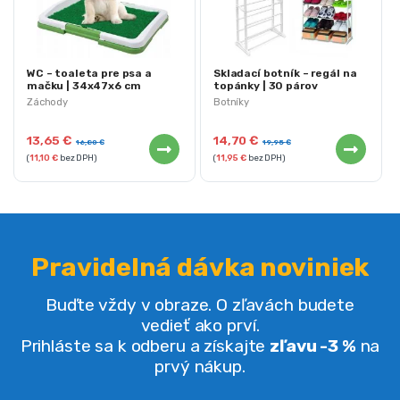
WC – toaleta pre psa a
Skladací botník – regál na
mačku | 34x47x6 cm
topánky | 30 párov
Záchody
Botníky
13,65
€
14,70
€
16,80
€
19,95
€
(
11,10
€
bez DPH)
(
11,95
€
bez DPH)
Pravidelná dávka noviniek
Buďte vždy v obraze. O zľavách budete
vedieť ako prví.
Prihláste sa k odberu a získajte
zľavu -3 %
na
prvý nákup.