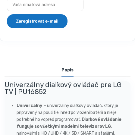
Popis
Univerzálny diaľkový ovládač pre LG
TV | PU16852
Univerzálny
– univerzálny diaľkový ovládač, ktorý je
pripravený na použitie ihneď po vložení batérií a nie je
potrebné ho vopred programovať.
Diaľkové ovládanie
funguje so všetkými modelmi televízorov LG
,
najnovšími s HD / UHD / 4K / 3D / SMART a staršími.