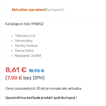
Aktuálne vypredané
Dostupnosť:
Katalógové číslo:
M16852
Televízory LG
Univerzálny
Všetky funkcie
Čierna farba
Napájanie: 2xAAA
8,61
€
10,92
€
(
7,00
€
bez DPH)
Cena za posledných 30 dní je rovnaká ako aktuálna
Upozorniť ma, keď bude produkt opäť dostupný !