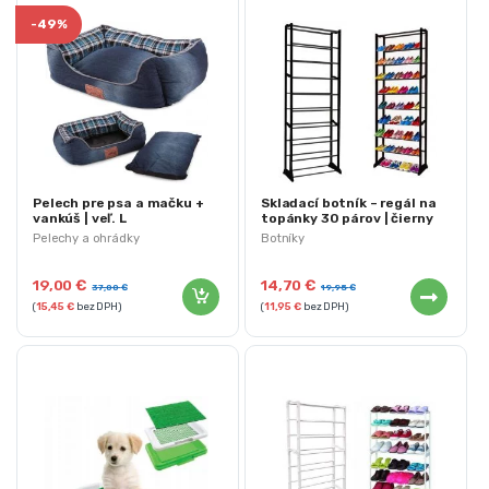
-
49%
Pelech pre psa a mačku +
Skladací botník – regál na
vankúš | veľ. L
topánky 30 párov | čierny
Pelechy a ohrádky
Botníky
19,00
€
14,70
€
37,00
€
19,95
€
(
15,45
€
bez DPH)
(
11,95
€
bez DPH)