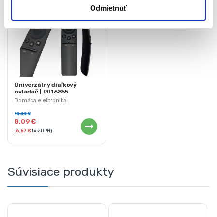
Odmietnuť
Univerzálny diaľkový
ovládač | PU16855
Domáca elektronika
10,08
€
8,09
€
(
6,57
€
bez DPH)
Súvisiace produkty