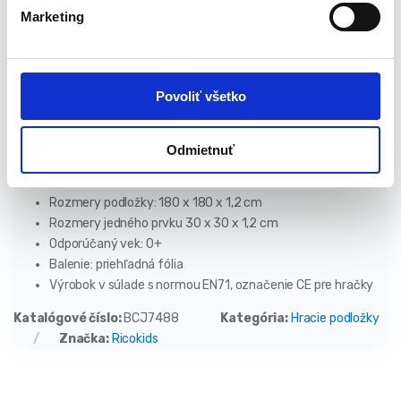
l
Marketing
Môžete ich rozložiť na rovnú plochu v akomkoľvek tvare alebo
a
postaviť trojrozmernú figúrku, napríklad domček, v ktorom bude
s
mať vaše bábätko pri hre svoj vlastný úkryt. Ďalšou výhodou
u
podložky sú jej protišmykové vlastnosti, vďaka ktorým má vaše
Povoliť všetko
dieťa voľnosť pri skákaní bez strachu z pohybu podložky.
Odmietnuť
Technické parametre:
Rozmery podložky: 180 x 180 x 1,2 cm
Rozmery jedného prvku 30 x 30 x 1,2 cm
Odporúčaný vek: 0+
Balenie: priehľadná fólia
Výrobok v súlade s normou EN71, označenie CE pre hračky
Katalógové číslo:
BCJ7488
Kategória:
Hracie podložky
Značka:
Ricokids