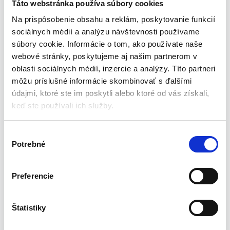
Táto webstránka používa súbory cookies
Učenie hrou
Na prispôsobenie obsahu a reklám, poskytovanie funkcií
sociálnych médií a analýzu návštevnosti používame
Váš drobec sa pri hre naučí abecedu. Učenie hrou je zďaleka
súbory cookie. Informácie o tom, ako používate naše
najefektívnejšie, pretože dieťa si rýchlejšie a ochotnejšie
webové stránky, poskytujeme aj našim partnerom v
zapamätá nové veci, keď ho téma úprimne zaujíma – a všetky
oblasti sociálnych médií, inzercie a analýzy. Títo partneri
deti majú záujem hrať sa.
môžu príslušné informácie skombinovať s ďalšími
údajmi, ktoré ste im poskytli alebo ktoré od vás získali,
Množstvo využití
keď ste používali ich služby.
Štýlové farby rohože budú pôsobiť prakticky v každej miestnosti,
V
v rôznych aranžmánoch. Rohož, okrem praktického využitia, bude
Potrebné
ý
aj pekným prvkom interiéru. Takouto podložkou môžete úspešne
b
nahradiť koberec v detskej izbe. Ak chcete svojmu dieťaťu vytvoriť
e
kútik v izbe s tvrdou a studenou podlahou, je to pre vás ideálna
Preferencie
r
kúpa.
s
ú
Štatistiky
Možnosť ľubovoľnej konfigurácie
h