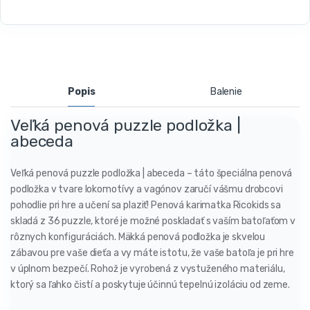
Popis
Balenie
Veľká penová puzzle podložka |
abeceda
Veľká penová puzzle podložka | abeceda – táto špeciálna penová
podložka v tvare lokomotívy a vagónov zaručí vášmu drobcovi
pohodlie pri hre a učení sa plaziť! Penová karimatka Ricokids sa
skladá z 36 puzzle, ktoré je možné poskladať s vaším batoľaťom v
rôznych konfiguráciách. Mäkká penová podložka je skvelou
zábavou pre vaše dieťa a vy máte istotu, že vaše batoľa je pri hre
v úplnom bezpečí. Rohož je vyrobená z vystuženého materiálu,
ktorý sa ľahko čistí a poskytuje účinnú tepelnú izoláciu od zeme.