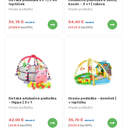
Detská podložka 3 v 1 | + 30
Edukačná podložka a suchý
loptičiek
bazén – 3 v 1 | ružová
Hracie podložky
Hracie podložky
36,75
€
54,60
€
49,35
€
72,45
€
(
29,88
€
bez DPH)
(
44,39
€
bez DPH)
Detská edukačná podložka
Hracia podložka – domček |
– Hippo | 3 v 1
+ loptičky
Hracie podložky
Hracie podložky
42,00
€
35,70
€
54,60
€
48,30
€
(
34,15
€
bez DPH)
(
29,02
€
bez DPH)