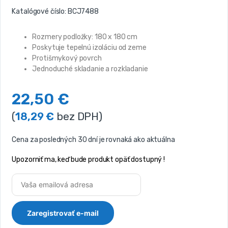
Katalógové číslo:
BCJ7488
Rozmery podložky: 180 x 180 cm
Poskytuje tepelnú izoláciu od zeme
Protišmykový povrch
Jednoduché skladanie a rozkladanie
22,50
€
(
18,29
€
bez DPH)
Cena za posledných 30 dní je rovnaká ako aktuálna
Upozorniť ma, keď bude produkt opäť dostupný !