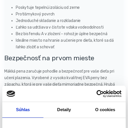
Poskytuje tepelnú izoláciu od zeme
Protišmykový povrch
Jednoduché skladanie a rozkladanie
Ľahko sa udržiava v čistote vďaka vodeodolnosti
Bez bisfenolu A v zložení – rohož je úplne bezpečná
Ideálne miesto na hranie a učenie pre dieťa, ktoré sa dá
ľahko zložiť a schovať
Bezpečnosť na prvom mieste
Mäkká pena zaručuje pohodlie a bezpečnosť pre vaše dieťa pri
učení plazenia. Vyrobené z vysoko kvalitnej EVA peny bez
zápachu, ktorá je pre vaše dieťa mimoriadne bezpečná. Hrubá
vrstva peny účinne odpruží vaše dieťaťa v prípade pádu na tvrdý
povrch. Táto podložka sa mimoriadne ľahko čistí – stačí ju utrieť
vlhkou handričkou alebo vreckovkou. Podložka je vhodná aj pre
Súhlas
Detaily
O cookies
deti náchylné na alergie, keďže sa na nej nehromadí prach ani
roztoče.