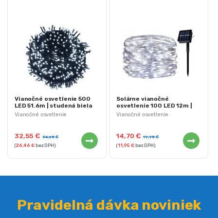
Vianočné osvetlenie 500
Solárne vianočné
LED 51.6m | studená biela
osvetlenie 100 LED 12m |
studená biela
Vianočné osvetlenie
Vianočné osvetlenie
32,55
€
14,70
€
34,65
€
19,95
€
(
26,46
€
bez DPH)
(
11,95
€
bez DPH)
Pravidelná dávka noviniek