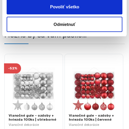
Hviezda na hrote: 1
Povoliť všetko
Katalógové číslo:
M11429
Kategória:
Vianočné
dekorácie
Značky:
Vianočné dekorácie
,
vianočné gule
,
Odmietnuť
vianočné ozdoby
Značka:
Iso Trade
Možno by sa Vám páčilo…
-
52%
Vianočné gule – ozdoby +
Vianočné gule – ozdoby +
hviezda 100ks | strieborné
hviezda 100ks | červené
Vianočné dekorácie
Vianočné dekorácie