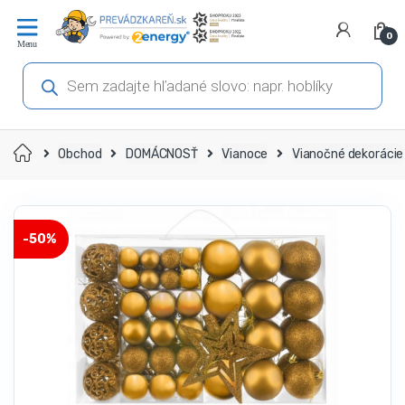
Prejsť
Prejsť
na
na
0
navigáciu
obsah
Products
search
Domov
Obchod
DOMÁCNOSŤ
Vianoce
Vianočné dekorácie
-
50%