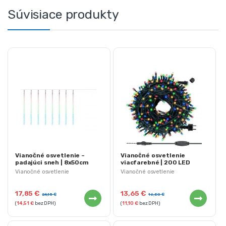
Súvisiace produkty
Vianočné osvetlenie –
Vianočné osvetlenie
padajúci sneh | 8x50cm
viacfarebné | 200 LED
288LED
21.6m
Vianočné osvetlenie
Vianočné osvetlenie
17,85
€
13,65
€
24,15
€
16,80
€
(
14,51
€
bez DPH)
(
11,10
€
bez DPH)