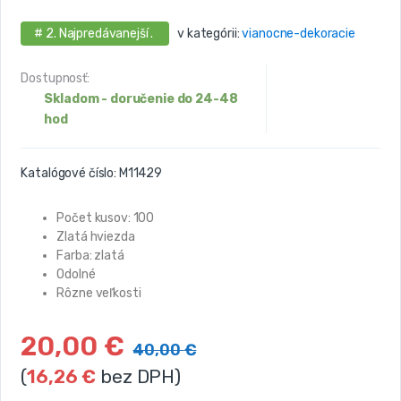
# 2. Najpredávanejší .
v kategórii:
vianocne-dekoracie
Dostupnosť:
Skladom - doručenie do 24-48
hod
Katalógové číslo:
M11429
Počet kusov: 100
Zlatá hviezda
Farba: zlatá
Odolné
Rôzne veľkosti
20,00
€
40,00
€
(
16,26
€
bez DPH)