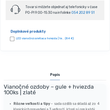
s
o
Tovar si môžete objednať aj telefonicky v čase
v
PO-PI 9:00-15:30 na infolinke
054 202 89 51
Doplnkové produkty
LED vianočná svietiaca hviezda | te... (8.4 €)
Popis
Vianočné ozdoby – gule + hviezda
100ks | zlaté
Rôzne veľkosti a tipy
– sada ozdôb sa skladá až zo 4
klasických prevedení a 3 veľkostí, ktoré sú pre každý