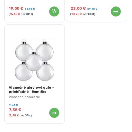
19,00
€
23,00
€
39,90
€
39,90
€
(
15,45
€
bez DPH)
(
18,70
€
bez DPH)
Vianočné akrylové gule –
priehľadné | 8cm 5ks
Vianočné dekorácie
11,45
€
7,35
€
(
5,98
€
bez DPH)