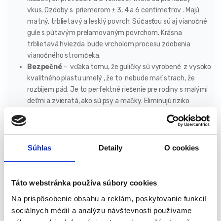
vkus. Ozdoby s priemerom ± 3, 4 a 6 centimetrov . Majú
matný, trblietavý a lesklý povrch. Súčasťou sú aj vianočné
gule s pútavým prelamovaným povrchom. Krásna
trblietavá hviezda bude vrcholom procesu zdobenia
vianočného stromčeka.
Bezpečné
– vďaka tomu, že guličky sú vyrobené z vysoko
kvalitného plastu umelý , že to nebude mať strach, že
rozbijem pád. Je to perfektné riešenie pre rodiny s malými
deťmi a zvieratá, ako sú psy a mačky. Eliminujú riziko
poranenia vášho dieťaťa alebo domáceho maznáčika.
Odolné
– ozdoby sú extrémne ľahké a odolné voči
akýmkoľvek úderom alebo zlomeniam. To znamená, že
nezaťažujú vianočný stromček. Nemusíte sa báť, že ozdoba
Súhlas
Detaily
O cookies
spadne na podlahu a pri ľahkom poklepaní sa jednoducho
pokazí.
Multifunkčné –
vďaka tomu, že je súprava rozmanitá,
Táto webstránka používa súbory cookies
bude perfektná nielen na vianočný stromček. Malé guľôčky
Na prispôsobenie obsahu a reklám, poskytovanie funkcií
sú dokonalým doplnkom akýchkoľvek slávnostných
sociálnych médií a analýzu návštevnosti používame
tŕstí c h . Majú malé pútka z ozdobnej šnúrky , takže ich