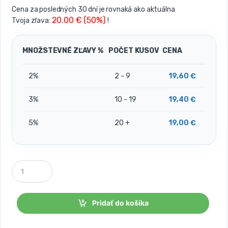
Cena za posledných 30 dní je rovnaká ako aktuálna
20.00 € (50%)
Tvoja zľava:
!
MNOŽSTEVNÉ ZĽAVY %
POČET KUSOV
CENA
2%
2 - 9
19,60
€
3%
10 - 19
19,40
€
5%
20 +
19,00
€
P
o
č
e
t
Pridať do košíka
k
u