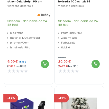
stromček, biely | 90 cm
hviezda 100ks | zlaté
Vianočné dekorácie
Vianočné dekorácie
Skladom - doručenie do 24-
Skladom - doručenie do 24-
48 hod
48 hod
biela farba
Počet kusov: 100
materiál: 100% polyester
Zlatá hviezda
priemer: 90 cm
Farba: zlatá
hmotnosť: 190 g
Odolné
Rôzne veľkosti
40,00
€
9,00
€
20,00
€
14,00
€
(
7,32
€
bez DPH)
(
16,26
€
bez DPH)
★
★
★
★
★
★
★
★
★
★
-
47%
-
42%