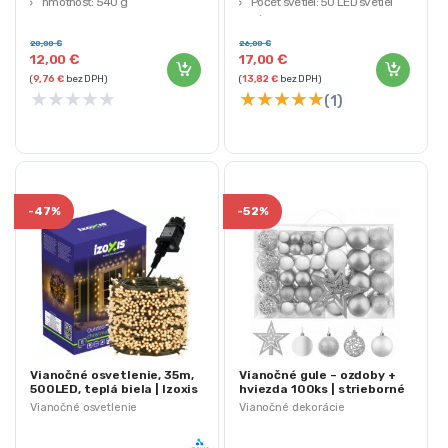
hmotnosť: 540 g
Počet svetiel: 50 LED svetiel
Dĺžka svietidiel: 3m
20,00
€
26,00
€
12,00
€
17,00
€
(
9,76
€
bez DPH)
(
13,82
€
bez DPH)
★
★
★
★
★
★
★
★
★
★
(1)
-
47%
-
52%
Vianočné osvetlenie, 35m,
Vianočné gule – ozdoby +
500LED, teplá biela | Izoxis
hviezda 100ks | strieborné
Vianočné osvetlenie
Vianočné dekorácie