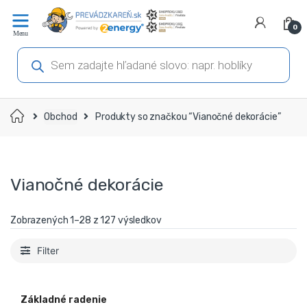
Prejsť
Prejsť
na
na
0
navigáciu
obsah
Products
search
Domov
Obchod
Produkty so značkou “Vianočné dekorácie”
Vianočné dekorácie
Zobrazených 1–56 z 127 výsledkov
Filter
Základné radenie