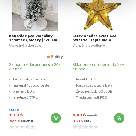
Koberček pod vianočný
LED vianočná svietiaca
stromček, vločky | 120 cm
hviezda | teplá biela
Vianočné dekorácie
Vianočné osvetlenie
Skladom - doručenie do 24-
Skladom - doručenie do 24-
48 hod
48 hod
farba: biela, strieborná
Počet LED: 30
materiál: 100% polyester
Farba svetla: teplá biela
priemer: 120 cm
Životnosť LED: 30000h
hmotnosť: 379 g
Trieda tesnosti: IP20
Dĺžka napájacieho kábla: 150cm
19,00
€
11,00
€
8,40
€
13,65
€
(
8,94
€
bez DPH)
(
6,83
€
bez DPH)
★
★
★
★
★
★
★
★
★
★