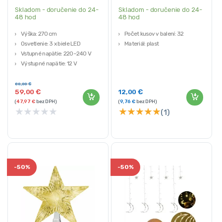
Skladom - doručenie do 24-
Skladom - doručenie do 24-
48 hod
48 hod
Výška: 270 cm
Počet kusov v balení: 32
Osvetlenie: 3 x biele LED
Materiál: plast
Vstupné napätie: 220–240 V
Výstupné napätie: 12 V
Prúd: 0,8 A
80,00
€
59,00
€
12,00
€
(
47,97
€
bez DPH)
(
9,76
€
bez DPH)
★
★
★
★
★
★
★
★
★
★
(1)
-
50%
-
50%