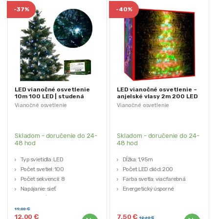
-
37%
-
40%
LED vianočné osvetlenie
LED vianočné osvetlenie –
10m 100 LED | studená
anjelské vlasy 2m 200 LED
biela
Vianočné osvetlenie
Vianočné osvetlenie
Skladom - doručenie do 24-
Skladom - doručenie do 24-
48 hod
48 hod
Typ svietidla: LED
Dĺžka: 1,95m
Počet svetiel: 100
Počet LED diód: 200
Počet sekvencií: 8
Farba svetla: viacfarebná
Napájanie: sieť
Energetický úsporné
Celková dĺžka: 11,95m
Ohybný kábel
19,00
€
12,00
€
7,50
€
12,60
€