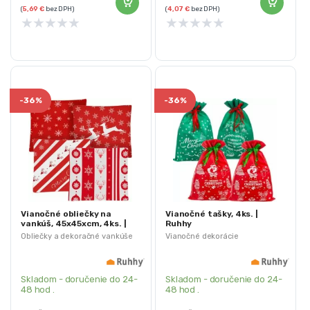
(
5,69
€
bez DPH)
(
4,07
€
bez DPH)
★
★
★
★
★
★
★
★
★
★
-
36%
-
36%
Vianočné obliečky na
Vianočné tašky, 4ks. |
vankúš, 45x45xcm, 4ks. |
Ruhhy
Ruhhy
Obliečky a dekoračné vankúše
Vianočné dekorácie
Skladom - doručenie do 24-
Skladom - doručenie do 24-
48 hod .
48 hod .