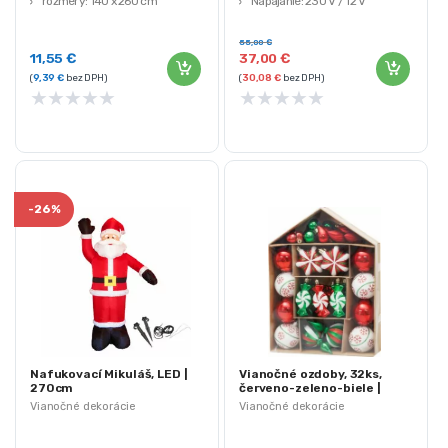
rozmery: 140 x 260 cm
Napájanie: 230 V / 12 V
Trieda tesnosti: IP44
Dĺžka kábla: 180 cm
55,00
€
11,55
€
37,00
€
(
9,39
€
bez DPH)
(
30,08
€
bez DPH)
★
★
★
★
★
★
★
★
★
★
-
26%
Nafukovací Mikuláš, LED |
Vianočné ozdoby, 32ks,
270cm
červeno-zeleno-biele |
MagicHome
Vianočné dekorácie
Vianočné dekorácie