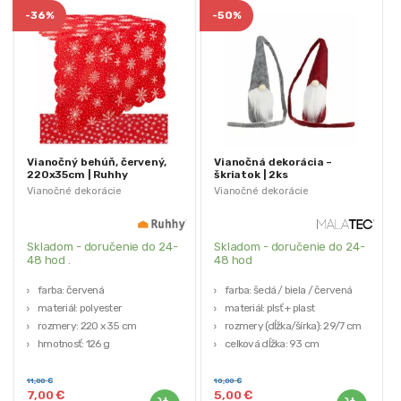
-
36%
-
50%
Vianočný behúň, červený,
Vianočná dekorácia –
220x35cm | Ruhhy
škriatok | 2ks
Vianočné dekorácie
Vianočné dekorácie
Skladom - doručenie do 24-
Skladom - doručenie do 24-
48 hod .
48 hod
farba: červená
farba: šedá / biela / červená
materiál: polyester
materiál: plsť + plast
rozmery: 220 x 35 cm
rozmery (dĺžka/šírka): 29/7 cm
hmotnosť: 126 g
celková dĺžka: 93 cm
11,00
€
10,00
€
7,00
€
5,00
€