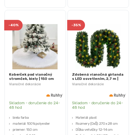
-
40%
-
35%
Koberček pod vianočný
Zdobená vianočná girlanda
stromček, biely | 150 cm
s LED osvetlením, 2,7 m |
Ruhhy
Vianočné dekorácie
Vianočné dekorácie
Skladom - doručenie do 24-
Skladom - doručenie do 24-
48 hod
48 hod
biela farba
Materiál: plast
materiál: 100% polyester
Rozmery (DxŠ): 270 x 28 cm
priemer: 150 cm
Dĺžka vetvičky: 12-14 cm