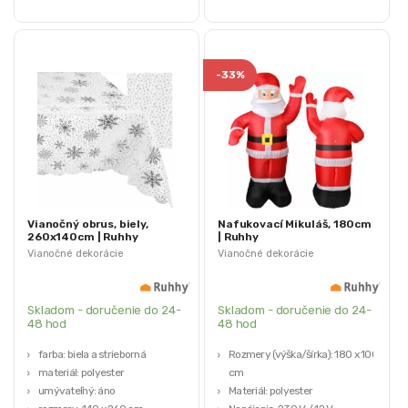
-
33%
Vianočný obrus, biely,
Nafukovací Mikuláš, 180cm
260x140cm | Ruhhy
| Ruhhy
Vianočné dekorácie
Vianočné dekorácie
Skladom - doručenie do 24-
Skladom - doručenie do 24-
48 hod
48 hod
farba: biela a strieborná
Rozmery (výška/šírka): 180 x 100
materiál: polyester
cm
umývateľný: áno
Materiál: polyester