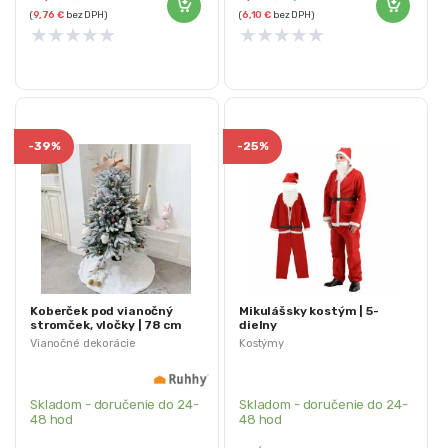
(
9,76
€
bez DPH)
(
6,10
€
bez DPH)
★
★
★
★
★
★
★
★
★
★
-
39%
-
25%
Koberček pod vianočný
Mikulášsky kostým | 5-
stromček, vločky | 78 cm
dielny
Vianočné dekorácie
Kostýmy
Skladom - doručenie do 24-
Skladom - doručenie do 24-
48 hod
48 hod