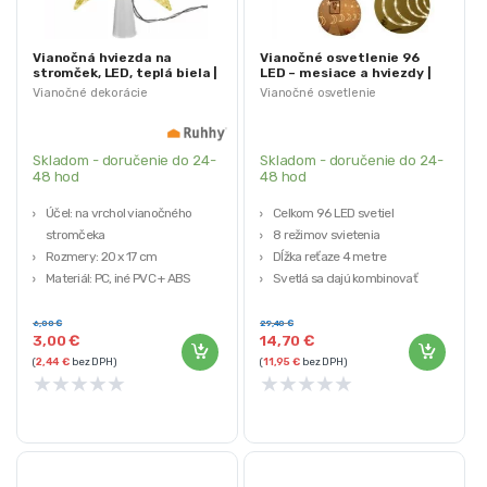
Vianočná hviezda na
Vianočné osvetlenie 96
stromček, LED, teplá biela |
LED – mesiace a hviezdy |
Ruhhy
teplá biela
Vianočné dekorácie
Vianočné osvetlenie
Skladom - doručenie do 24-
Skladom - doručenie do 24-
48 hod
48 hod
Účel: na vrchol vianočného
Celkom 96 LED svetiel
stromčeka
8 režimov svietenia
Rozmery: 20 x 17 cm
Dĺžka reťaze 4 metre
Materiál: PC, iné PVC + ABS
Svetlá sa dajú kombinovať
Počet LED diód: 10
Energeticky úsporné
Farba svetla: teplá biela
6,00
€
29,40
€
3,00
€
14,70
€
(
2,44
€
bez DPH)
(
11,95
€
bez DPH)
★
★
★
★
★
★
★
★
★
★