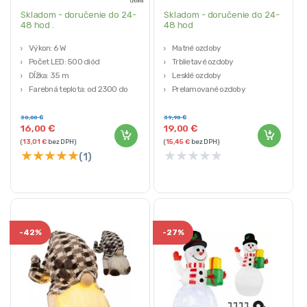
Skladom - doručenie do 24-
Skladom - doručenie do 24-
48 hod .
48 hod
Výkon: 6 W
Matné ozdoby
Počet LED: 500 diód
Trblietavé ozdoby
Dĺžka: 35 m
Lesklé ozdoby
Farebná teplota: od 2300 do
Prelamované ozdoby
2500 K
Hviezda
Farba osvetlenia: teplá biela
30,00
€
39,90
€
16,00
€
19,00
€
(
13,01
€
bez DPH)
(
15,45
€
bez DPH)
★
★
★
★
★
★
★
★
★
★
(1)
-
42%
-
27%