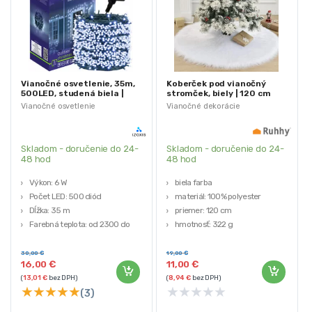
Vianočné osvetlenie, 35m,
Koberček pod vianočný
500LED, studená biela |
stromček, biely | 120 cm
Izoxis
Vianočné osvetlenie
Vianočné dekorácie
Skladom - doručenie do 24-
Skladom - doručenie do 24-
48 hod
48 hod
Výkon: 6 W
biela farba
Počet LED: 500 diód
materiál: 100% polyester
Dĺžka: 35 m
priemer: 120 cm
Farebná teplota: od 2300 do
hmotnosť: 322 g
2500 K
Farba osvetlenia: studená biela
30,00
€
19,00
€
16,00
€
11,00
€
(
13,01
€
bez DPH)
(
8,94
€
bez DPH)
★
★
★
★
★
★
★
★
★
★
(3)