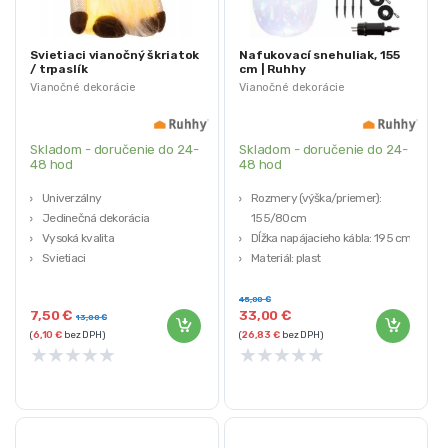
Svietiaci vianočný škriatok
Nafukovací snehuliak, 155
/ trpaslík
cm | Ruhhy
Vianočné dekorácie
Vianočné dekorácie
Skladom - doručenie do 24-
Skladom - doručenie do 24-
48 hod
48 hod
Univerzálny
Rozmery (výška/priemer):
Jedinečná dekorácia
155/80cm
Vysoká kvalita
Dĺžka napájacieho kábla: 195 cm
Svietiaci
Materiál: plast
Napájanie: 3 x AAA
Vstavaný LED projektor: áno
Počet striedavých svetelných
45,00
€
7,50
€
33,00
€
sekvencií: 8
13,00
€
(
6,10
€
bez DPH)
(
26,83
€
bez DPH)
★
★
★
★
★
★
★
★
★
★