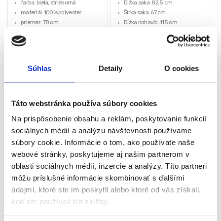
farba: biela, strieborná
Dĺžka saka: 82,5 cm
materiál: 100% polyester
Šírka saka: 67 cm
priemer: 78 cm
Dĺžka nohavíc: 115 cm
hmotnosť: 168 g
Šírka nohavíc: 57 cm
Klobúk: 30 x 43 cm
18,00
€
11,00
€
9,00
€
12,00
€
Súhlas
Detaily
O cookies
(
8,94
€
bez DPH)
(
7,32
€
bez DPH)
★
★
★
★
★
★
★
★
★
★
Táto webstránka používa súbory cookies
Na prispôsobenie obsahu a reklám, poskytovanie funkcií
sociálnych médií a analýzu návštevnosti používame
-
41%
-
43%
súbory cookie. Informácie o tom, ako používate naše
webové stránky, poskytujeme aj našim partnerom v
oblasti sociálnych médií, inzercie a analýzy. Títo partneri
môžu príslušné informácie skombinovať s ďalšími
údajmi, ktoré ste im poskytli alebo ktoré od vás získali,
keď ste používali ich služby.
Umelý vianočný stromček s
Vianočné osvetlenie, 15m,