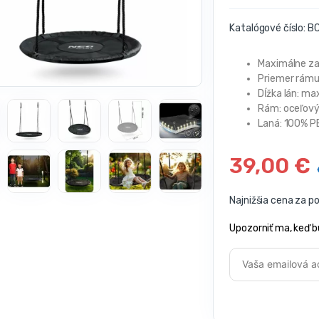
Katalógové číslo:
BC
Maximálne za
Priemer rámu
Dĺžka lán: ma
Rám: oceľov
Laná: 100% P
39,00
€
Najnižšia cena za p
Upozorniť ma, keď b