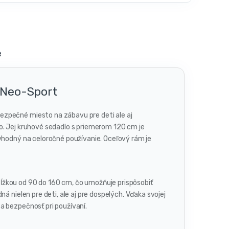
e
 Neo-Sport
ezpečné miesto na zábavu pre deti ale aj
o. Jej kruhové sedadlo s priemerom 120 cm je
 vhodný na celoročné používanie. Oceľový rám je
ĺžkou od 90 do 160 cm, čo umožňuje prispôsobiť
á nielen pre deti, ale aj pre dospelých. Vďaka svojej
a bezpečnosť pri používaní.