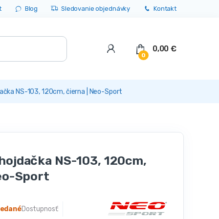
t
Blog
Sledovanie objednávky
Kontakt
0,00
€
0
ačka NS-103, 120cm, čierna | Neo-Sport
hojdačka NS-103, 120cm,
Neo-Sport
redané
Dostupnosť: