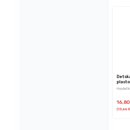
Detsk
plasto
červe
Hojdačk
16,8
(
13,66