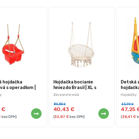
á hojdačka
Hojdačka bocianie
Detská 
vá s operadlom |
hniezdo Brasil | XL s
hojdačka
ná
opierkou béžová
y
Závesné kreslá
Hojdačky
80,85
€
63,00
€
0
€
40,43
€
47,25
€
bez DPH)
(
32,87
€
bez DPH)
(
38,41
€
b