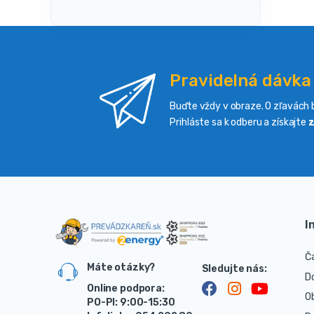
Pravidelná dávka
Buďte vždy v obraze. O zľavách b
Prihláste sa k odberu a získajte
z
I
Č
Máte otázky?
D
Online podpora:
O
PO-PI: 9:00-15:30