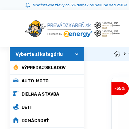
Prejsť
Prejsť
Množstevné zľavy do 5% darček pri nákupe nad 250 €
na
na
navigáciu
obsah
Domov
VÝPREDAJ SKLADOV
AUTO-MOTO
-
35%
DIELŇA A STAVBA
DETI
DOMÁCNOSŤ