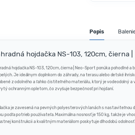
Popis
Baleni
hradná hojdačka NS-103, 120cm, čierna |
radná hojdačka NS-103, 120cm, čierna | Neo-Sport ponúka pohodlné a b
pelých. Je ideálnym doplnkom do záhrady, na terasu alebo detské ihrisk
obené z odolného a ľahko čistiteľného materiálu, ktorý je vodeodolný a
rytý ochranným opletom, čo zvyšuje bezpečnosť pri hojdaní.
dačka je zavesená na pevných polyesterových lanách s nastaviteľnou d
u podľa potrieb používateľa. Maximálna nosnosť je 150 kg, takže je vhodn
ustnej konštrukcii a kvalitným materiálom poskytuje dlhodobú odolnosť 