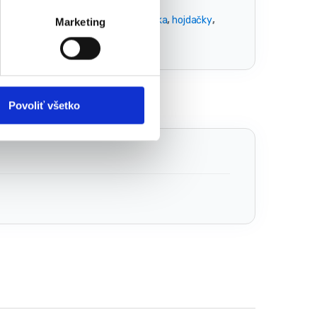
ky:
Bocianie hniezdo
,
detská hojdačka
,
hojdačky
,
Marketing
Povoliť všetko
e