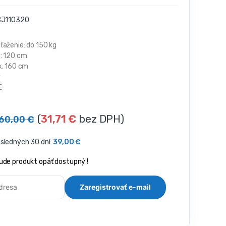
J110320
ťaženie: do 150 kg
: 120 cm
x. 160 cm
ý
E
(
31,71
€
bez DPH)
60,00
€
osledných 30 dní:
39,00
€
ude produkt opäť dostupný !