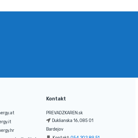
Kontakt
ergy.at
PREVADZKAREN.sk
Duklianska 16, 085 01
rgy.it
Bardejov
ergy.hr
Kontakt:
054 202 89 51