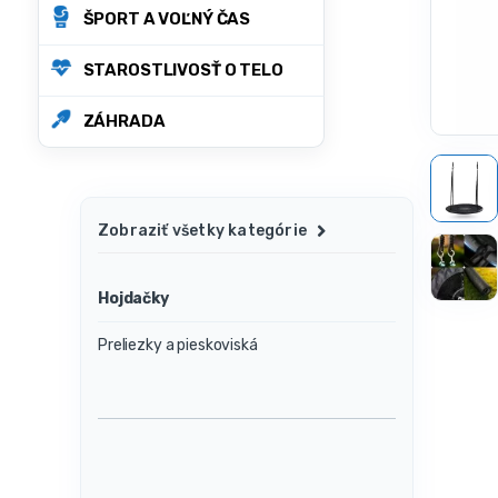
ŠPORT A VOĽNÝ ČAS
STAROSTLIVOSŤ O TELO
ZÁHRADA
Zobraziť všetky kategórie
Hojdačky
Preliezky a pieskoviská