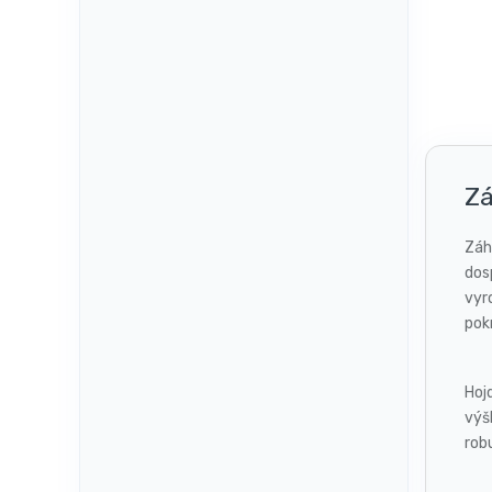
Zá
Záh
dos
vyr
pok
Hoj
výšk
rob