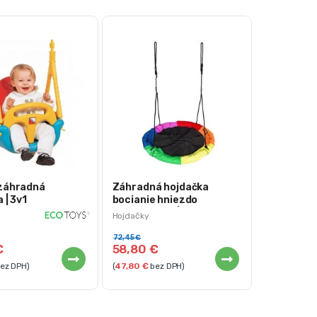
záhradná
Záhradná hojdačka
 | 3v1
bocianie hniezdo
viacfarebné | 100cm
Hojdačky
72,45
€
€
58,80
€
ez DPH)
(
47,80
€
bez DPH)