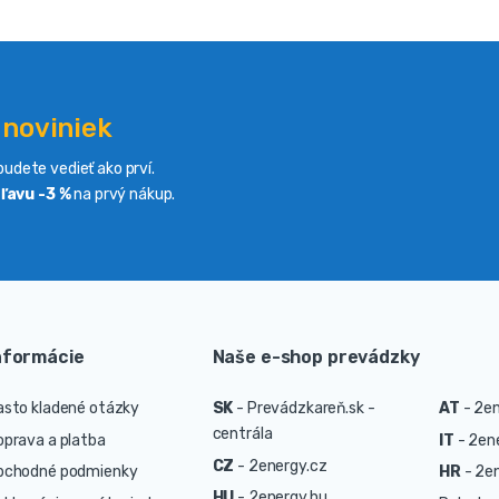
 noviniek
udete vedieť ako prví.
ľavu -3 %
na prvý nákup.
nformácie
Naše e-shop prevádzky
asto kladené otázky
SK
-
Prevádzkareň.sk -
AT
-
2en
centrála
oprava a platba
IT
-
2ene
CZ
-
2energy.cz
bchodné podmienky
HR
-
2en
HU
-
2energy.hu