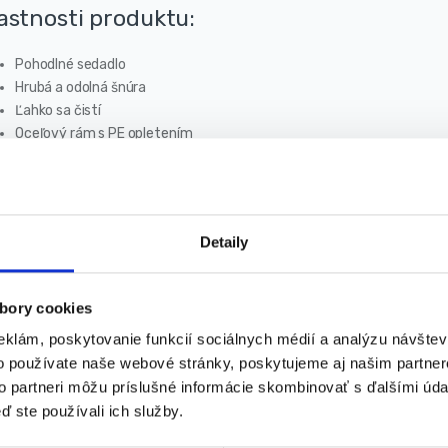
astnosti produktu:
Pohodlné sedadlo
Hrubá a odolná šnúra
Ľahko sa čistí
Oceľový rám s PE opletením
ecifikácia produktu:
Maximálne zaťaženie: do 150 kg
Priemer rámu: 120 cm
Detaily
Dĺžka lán: max. 160 cm
Rám: oceľový
bory cookies
Laná: 100% PE
Hmotnosť: 4,1 kg
eklám, poskytovanie funkcií sociálnych médií a analýzu návšte
o používate naše webové stránky, poskytujeme aj našim partner
to partneri môžu príslušné informácie skombinovať s ďalšími údaj
ď ste používali ich služby.