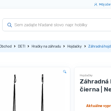
Môj úče
Products
search
Obchod
DETI
Hračky na záhradu
Hojdačky
Záhradná hojd
🔍
Hojdačky
Záhradná 
čierna | 
Aktuálne vyp