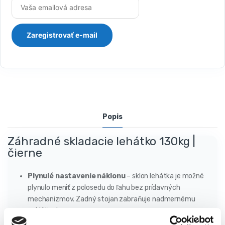
Popis
Záhradné skladacie lehátko 130kg |
čierne
Plynulé nastavenie náklonu
– sklon lehátka je možné
plynulo meniť z polosedu do ľahu bez prídavných
mechanizmov. Zadný stojan zabraňuje nadmernému
nakláňaniu.
Priedušné
– štruktúra materiálu, z ktorého je operadlo