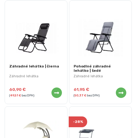
Záhradné lehátko | čierna
Pohodlné záhradné
lehátko | šedé
Záhradné lehátka
Záhradné lehátka
60,90
€
61,95
€
(
49,51
€
bez DPH)
(
50,37
€
bez DPH)
-
28%