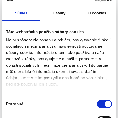
vyrobené, zaručuje voľné prúdenie vzduchu a umožňuje
pohodlné používanie v horúcich dňoch.
Súhlas
Detaily
O cookies
Profilované opierka
– zaručuje stabilnú a pohodlnú
polohu chrbta a správnu a bezpečnú oporu aj pre nohy.
Pripravené na použitie
– lehátko nevyžaduje montáž a
Táto webstránka používa súbory cookies
po rozbalení je ihneď pripravené na použitie.
Na prispôsobenie obsahu a reklám, poskytovanie funkcií
Špecifikácia
sociálnych médií a analýzu návštevnosti používame
súbory cookie. Informácie o tom, ako používate naše
Materiál: textil
webové stránky, poskytujeme aj našim partnerom v
Max. nosnosť: 130 kg
oblasti sociálnych médií, inzercie a analýzy. Títo partneri
Rozmery (dĺžka / šírka / výška): 190/49/93 cm
môžu príslušné informácie skombinovať s ďalšími
Hmotnosť súpravy: 5,4 kg
údajmi, ktoré ste im poskytli alebo ktoré od vás získali,
keď ste používali ich služby.
V
Oddych na záhrade, terase či balkóne je zárukou príjemne
Potrebné
ý
stráveného času a načerpania nových síl.
b
Rozkladacie záhradné ležadlo vám umožní zaujať tú
e