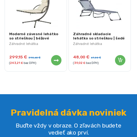
Moderné závesné lehátko
Záhradné skladacie
so strieškou | béžové
lehátko so strieškou | šedé
Záhradné lehátka
Záhradné lehátka
299,15
€
48,00
€
390,60
€
67,00
€
(
243,21
€
bez DPH)
(
39,02
€
bez DPH)
Pravidelná dávka noviniek
Buďte vždy v obraze. O zľavách budete
vedieť ako prví.