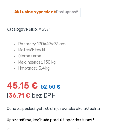
Aktuálne vypredané
Dostupnosť:
Katalógové číslo:
M5571
Rozmery: 190x49x93 cm
Materiál: textil
Čierna farba
Max. nosnosť: 130 kg
Hmotnosť: 5,4 kg
45,15
€
52,50
€
(
36,71
€
bez DPH)
Cena za posledných 30 dní je rovnaká ako aktuálna
Upozorniť ma, keď bude produkt opäť dostupný !