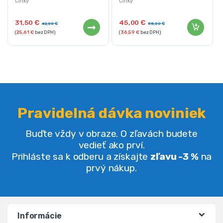
Činky
Činky
31,50
€
45,00
€
42,00
€
55,00
€
(
25,61
€
bez DPH)
(
36,59
€
bez DPH)
Pravidelná dávka noviniek
Buďte vždy v obraze. O zľavách budete
vedieť ako prví.
Prihláste sa k odberu a získajte
zľavu -3 %
na
prvý nákup.
Informácie