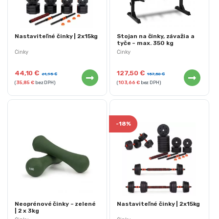
Nastaviteľné činky | 2x15kg
Stojan na činky, závažia a
tyče – max. 350 kg
Činky
Činky
44,10
€
127,50
€
61,95
€
157,50
€
(
35,85
€
bez DPH)
(
103,66
€
bez DPH)
-
18%
Neoprénové činky – zelené
Nastaviteľné činky | 2x15kg
| 2 x 3kg