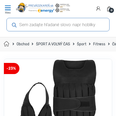
Prejsť
Prejsť
na
na
0
navigáciu
obsah
Products
search
Domov
Obchod
ŠPORT A VOĽNÝ ČAS
Šport
Fitness
Či
-
23%