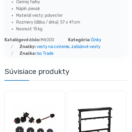
Čiernej farby
Náplň: piesok
Materiál vesty: polyester
Rozmery (dĺžka / šírka): 57 x 41 cm
Nosnosť: 15 kg
Katalógové číslo:
M6000
Kategória:
Činky
Značky:
vesty na cvičenie
,
zaťažové vesty
Značka:
Iso Trade
Súvisiace produkty