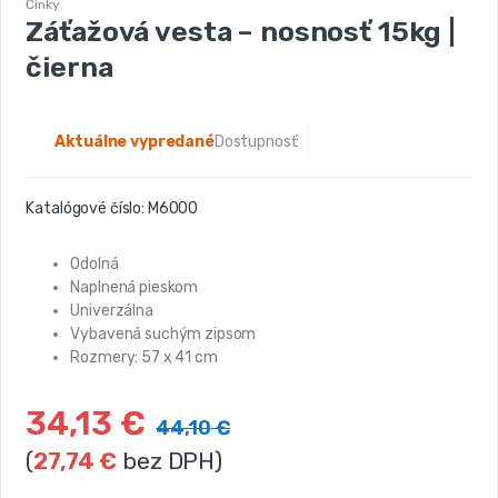
Činky
Záťažová vesta – nosnosť 15kg |
čierna
Aktuálne vypredané
Dostupnosť:
Katalógové číslo:
M6000
Odolná
Naplnená pieskom
Univerzálna
Vybavená suchým zipsom
Rozmery: 57 x 41 cm
34,13
€
44,10
€
(
27,74
€
bez DPH)