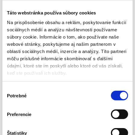
napäté svaly.
Cvičenie s vestou tiež umožňuje prelomiť tréningovú
Táto webstránka používa súbory cookies
stagnáciu a zlepšiť výkonnosť. Vesty veľmi často využívajú
Na prispôsobenie obsahu a reklám, poskytovanie funkcií
aj ľudia, ktorí sa chcú zbaviť zbytočných kilogramov. Stojí
sociálnych médií a analýzu návštevnosti používame
za to pripomenúť, že pri bežnej prechádzke so zaťaženou
súbory cookie. Informácie o tom, ako používate naše
vestou spálime viac kalórií ako pri chôdzi bez záťaže.
webové stránky, poskytujeme aj našim partnerom v
Vlastnosti výrobku:
oblasti sociálnych médií, inzercie a analýzy. Títo partneri
môžu príslušné informácie skombinovať s ďalšími
NAPLNENÁ PIESKOM
– vesta je vyplnená pieskom , vďaka
údajmi, ktoré ste im poskytli alebo ktoré od vás získali,
čomu každá časť presne sedí; v porovnaní s bežnými
keď ste používali ich služby.
modelmi obsahujúcimi vložky, ktoré bolia a prekážajú pri
tréningu, tento model pri tréningu nijako neprekáža –
V
zvyšuje komfort cvičenia. 100% fit veľmi ovplyvňuje kvalitu
Potrebné
ý
prevedeného cviku, môžeme sa plne sústrediť na napäté
b
svaly.
e
Preferencie
r
15 KG – ZLEPŠENIE EFEKTÍVNOSTI TRÉNINGU
– vesta
s
využíva záťaž 15 kg, jej úlohou je pridávať kilá navyše k
cvikom s váhou vlastného tela, ako sú príťahy alebo dipy. Na
ú
Štatistiky