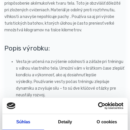
prispôsobenie akémukoľvek tvaru tela. Toto je obzvlášť dôležité
pri zložených cvičeniach. Materiál je odolný proti roztrhnutiu,
vlhkosti a navyše nepohlcuje pachy . Používa sa aj pri výrobe
turistických batohov, ktorých úlohou je často preniesť veľké
množstvá kilogramov na tisíce kilometrov.
Popis výrobku:
Vesta je určená na zvýšenie odolnosti a záťaže pri tréningu
s váhou vlastného tela. Umožní vám v krátkom čase zlepšiť
kondíciu a výkonnosť, ako aj dosiahnuť lepšie
výsledky. Používanie vesty počas tréningu zlepšuje
dynamiku a zvyšuje silu – to sú dve kľúčové otázky pre
neustály rozvoj.
Je ideálna pre amatérov aj profesionálnych používateľov,
ktorým záleží na neustálom napredovaní.
Je naplnená pieskom vďaka čomu je záťaž rovnomerne
rozložená a dokonale priľne k telu, čo zaisťuje pohodlie pri
Súhlas
Detaily
O cookies
cvičení. Umožňuje vám plne sa sústrediť na cvičenie a