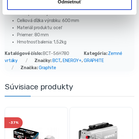
Odmietnuť
Typ skľučovadla: závit M14
Dĺžka pracovnej časti: 480 mm
Celková dĺžka výrobku: 600 mm
Materiál produktu: oceľ
Priemer: 80 mm
Hmotnosť balenia: 1,52kg
Katalógové číslo:
BCT-56H780
Kategória:
Zemné
vrtáky
Značky:
BCT
,
ENERGY+
,
GRAPHITE
Značka:
Graphite
Súvisiace produkty
-
37%