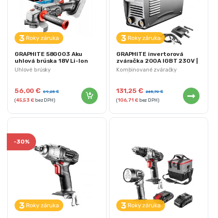
GRAPHITE 58G003 Aku
GRAPHITE invertorová
uhlová brúska 18V Li-Ion
zváračka 200A IGBT 230V |
115mm | ENERGY+
56H813
Uhlové brúsky
Kombinované zváračky
MIG/MAG, TIG a MMA
56,00
€
131,25
€
89,25
€
245,70
€
(
45,53
€
bez DPH)
(
106,71
€
bez DPH)
-
30%