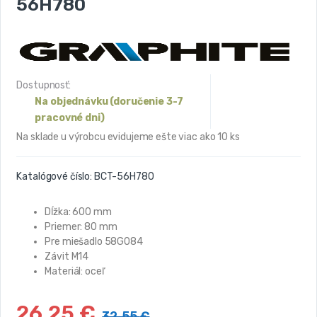
56H780
Dostupnosť:
Na objednávku (doručenie 3-7
pracovné dni)
Na sklade u výrobcu evidujeme ešte viac ako 10 ks
Katalógové číslo:
BCT-56H780
Dĺžka:
600 mm
Priemer: 80 mm
Pre miešadlo 58G084
Závit M14
Materiál: oceľ
26,25
€
32,55
€