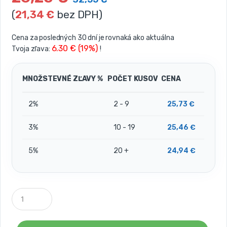
(
21,34
€
bez DPH)
Cena za posledných 30 dní je rovnaká ako aktuálna
6.30 € (19%)
Tvoja zľava:
!
MNOŽSTEVNÉ ZĽAVY %
POČET KUSOV
CENA
2%
2 - 9
25,73
€
3%
10 - 19
25,46
€
5%
20 +
24,94
€
P
o
č
e