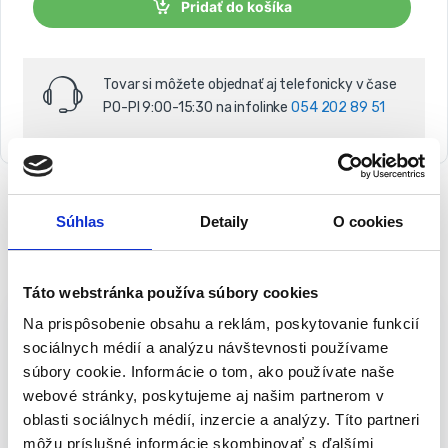
t
Pridať do košíka
k
u
s
o
Tovar si môžete objednať aj telefonicky v čase
v
PO-PI 9:00-15:30 na infolinke
054 202 89 51
Súhlas
Detaily
O cookies
Popis
Táto webstránka používa súbory cookies
Zemný vrták M14 80x600mm pre
Na prispôsobenie obsahu a reklám, poskytovanie funkcií
58G084 GRAPHITE Energy+ | 56H780
sociálnych médií a analýzu návštevnosti používame
súbory cookie. Informácie o tom, ako používate naše
Odolný vrták určený pre použitie
s
akumulátorovým
webové stránky, poskytujeme aj našim partnerom v
miešadlom Energy + 58G084
.
oblasti sociálnych médií, inzercie a analýzy. Títo partneri
Vrták sa používa na vŕtanie otvorov do zeme, najmä v
môžu príslušné informácie skombinovať s ďalšími
tvrdom a ťažkom teréne s prekážkami, ako sú kamene a