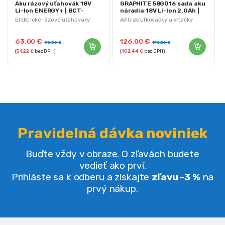
Aku rázový uťahovák 18V
GRAPHITE 58G016 sada aku
Li-Ion ENERGY+ | BCT-
náradia 18V Li-Ion 2.0Ah |
58G018
ENERGY+
Elektrické rázové uťahováky
AKU skrutkovačky a vŕtačky
63,00
€
126,00
€
90,30
€
178,50
€
(
51,22
€
bez DPH)
(
102,44
€
bez DPH)
Pravidelná dávka noviniek
Buďte vždy v obraze. O zľavách budete
vedieť ako prví.
Prihláste sa k odberu a získajte
zľavu -3 %
na
prvý nákup.