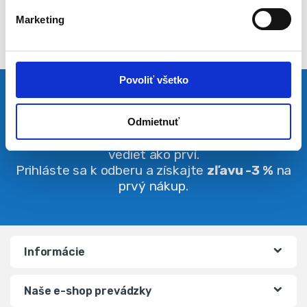
l
Marketing
a
s
u
Povoliť všetko
Pravidelná dávka noviniek
Odmietnuť
Buďte vždy v obraze. O zľavách budete
vedieť ako prví.
Prihláste sa k odberu a získajte
zľavu -3 %
na
prvý nákup.
Informácie
Naše e-shop prevádzky