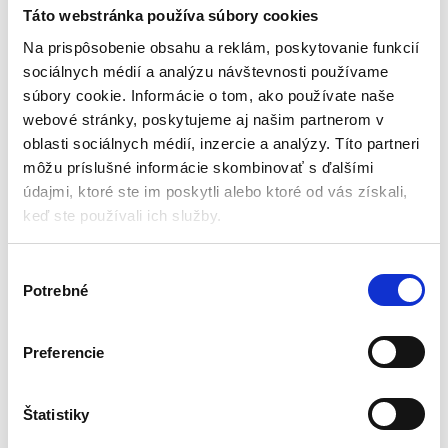
| farebné
Táto webstránka používa súbory cookies
Didaktické hračky
Na prispôsobenie obsahu a reklám, poskytovanie funkcií
sociálnych médií a analýzu návštevnosti používame
Aktuálne vypredané
súbory cookie. Informácie o tom, ako používate naše
webové stránky, poskytujeme aj našim partnerom v
Farebné
Organizér
oblasti sociálnych médií, inzercie a analýzy. Títo partneri
Rozvíja učenie
môžu príslušné informácie skombinovať s ďalšími
11 druhov
údajmi, ktoré ste im poskytli alebo ktoré od vás získali,
Hmotnosť: 0,15 kg
keď ste používali ich služby.
9,24
€
3,68
€
(
2,99
€
bez DPH)
V
★
★
★
★
★
Potrebné
ý
b
e
Preferencie
r
s
Zobrazený jediný výsledok
ú
Štatistiky
h