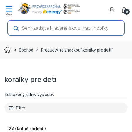
Prejsť
Prejsť
na
na
0
navigáciu
obsah
Products
search
Domov
Obchod
Produkty so značkou “korálky pre deti”
korálky pre deti
Zobrazený jediný výsledok
Filter
Základné radenie