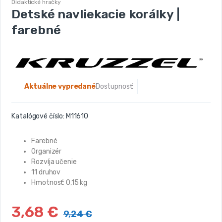
Didaktické hračky
Detské navliekacie korálky |
farebné
Aktuálne vypredané
Dostupnosť:
Katalógové číslo:
M11610
Farebné
Organizér
Rozvíja učenie
11 druhov
Hmotnosť: 0,15 kg
3,68
€
9,24
€