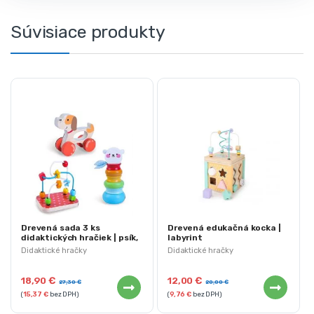
Súvisiace produkty
Drevená sada 3 ks
Drevená edukačná kocka |
didaktických hračiek | psík,
labyrint
labyrint, veža
Didaktické hračky
Didaktické hračky
18,90
€
12,00
€
27,30
€
20,00
€
(
15,37
€
bez DPH)
(
9,76
€
bez DPH)