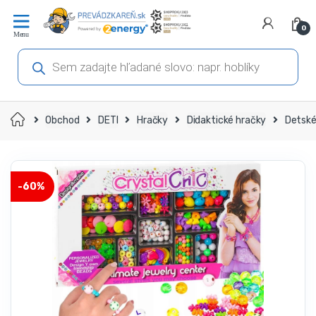
Prejsť
Prejsť
na
na
0
navigáciu
obsah
Products
search
Domov
Obchod
DETI
Hračky
Didaktické hračky
Detské 
-
60%