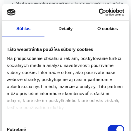
Sada na výrobu náramkov
– tento jedinečný set určite
osloví každé dievča, ktoré má rado šperky. Sada obsahuje
množstvo rozprávkovo farebných korálok v rôznych
tvaroch a farbách. Dieťa si vďaka nim môže samo vyrobiť
Súhlas
Detaily
O cookies
náramky, ktoré daruje niekomu blízkemu alebo ich bude
nosiť samo.
Učenie a hra
– hra s korálkami má pozitívny vplyv na
Táto webstránka používa súbory cookies
rozvoj dieťaťa, formuje jeho umelecké schopnosti spolu s
rozvojom fantázie, pri cvičení koncentrácie; rozvíja
Na prispôsobenie obsahu a reklám, poskytovanie funkcií
manuálne zručnosti a podnecuje kreativitu, zároveň učí
sociálnych médií a analýzu návštevnosti používame
kooperácii v skupine pri hre s rovesníkmi a zlepšuje sociálne
súbory cookie. Informácie o tom, ako používate naše
a integračné zručnosti.
webové stránky, poskytujeme aj našim partnerom v
Prenosná sada
– súprava je ľahká a spratná, vďaka čomu
oblasti sociálnych médií, inzercie a analýzy. Títo partneri
ju dieťa ľahko vezme so sebou do škôlky, ku kamarátovi, na
môžu príslušné informácie skombinovať s ďalšími
záhradu; Súprava má malé rozmery, zaberá málo miesta,
údajmi, ktoré ste im poskytli alebo ktoré od vás získali,
takže jej skladovanie je jednoduché.
keď ste používali ich služby.
Organizér
– obal má formu organizéra, ktorý
umožní bezpečné uloženie drobných prvkov v
V
súprave. Vďaka nemu sú korálky farebne vytriedené a
Potrebné
ý