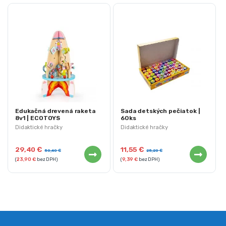
Edukačná drevená raketa
Sada detských pečiatok |
8v1 | ECOTOYS
60ks
Didaktické hračky
Didaktické hračky
29,40
€
11,55
€
50,40
€
25,20
€
(
23,90
€
bez DPH)
(
9,39
€
bez DPH)