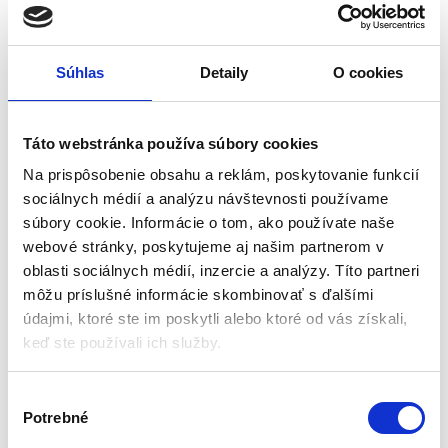
Súhlas
Detaily
O cookies
Odhŕňač snehu ALPINUS
Lopata na sneh s
ALUTUBE | modrý
kolieskami, 780x420mm |
Táto webstránka používa súbory cookies
ANSNOW F9
Zimná údržba
Zimná údržba
Na prispôsobenie obsahu a reklám, poskytovanie funkcií
sociálnych médií a analýzu návštevnosti používame
Na sklade (doručenie 2-4
Na objednávku (doručenie
súbory cookie. Informácie o tom, ako používate naše
pracovné dni)
2-4 pracovné dni)
webové stránky, poskytujeme aj našim partnerom v
Rozmery: 550 x 385/1460 mm
Rozmery: 780 × 420 mm
oblasti sociálnych médií, inzercie a analýzy. Títo partneri
Hrúbka rukoväte: 30 mm
Hmotnosť: cca 3 kg
môžu príslušné informácie skombinovať s ďalšími
Hmotnosť: 1,49 kg
Materiál lopaty: plast (tvrdený)
údajmi, ktoré ste im poskytli alebo ktoré od vás získali,
Farba: modrá
Dve kolieska
keď ste používali ich služby.
Farba: mix farieb
38,00
€
25,00
€
28,00
€
V
(
20,33
€
bez DPH)
(
22,76
€
bez DPH)
★
★
★
★
★
★
★
★
★
★
Potrebné
ý
b