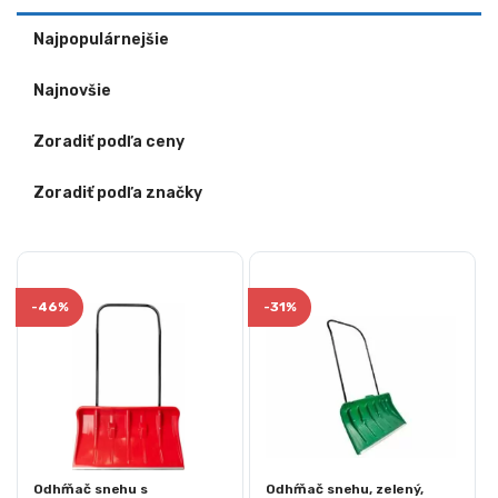
Najpopulárnejšie
Najnovšie
Zoradiť podľa ceny
Zoradiť podľa značky
-
46%
-
31%
Odhŕňač snehu s
Odhŕňač snehu, zelený,