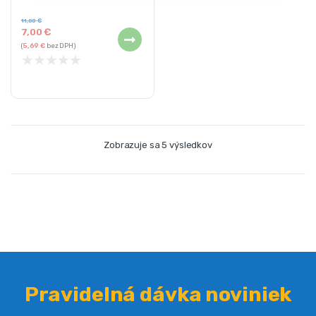
Násada: áno
11,00
€
7,00
€
(
5,69
€
bez DPH)
★
★
★
★
★
Zobrazuje sa 5 výsledkov
Pravidelná dávka noviniek