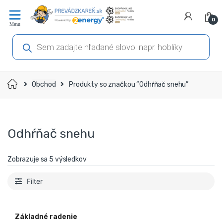
Prejsť
Prejsť
na
na
0
navigáciu
obsah
Products
search
Domov
Obchod
Produkty so značkou “Odhŕňač snehu”
Odhŕňač snehu
Zobrazuje sa 5 výsledkov
Filter
Základné radenie