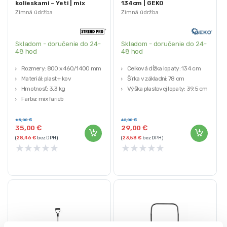
kolieskami – Yeti | mix
134cm | GEKO
farieb
Zimná údržba
Zimná údržba
Skladom - doručenie do 24-
Skladom - doručenie do 24-
48 hod
48 hod
Rozmery: 800 x 460/1400 mm
Celková dĺžka lopaty: 134 cm
Materiál: plast + kov
Šírka v základni: 78 cm
Hmotnosť: 3,3 kg
Výška plastovej lopaty: 39,5 cm
Farba: mix farieb
65,00
€
42,00
€
35,00
€
29,00
€
(
28,46
€
bez DPH)
(
23,58
€
bez DPH)
★
★
★
★
★
★
★
★
★
★