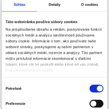
Súhlas
Detaily
O cookies
Popis
Balenie
Odhŕňač snehu s kolieskami – Yeti |
Táto webstránka používa súbory cookies
mix farieb
Na prispôsobenie obsahu a reklám, poskytovanie funkcií
sociálnych médií a analýzu návštevnosti používame
Odhŕňač snehu s nízkou váhou, obojstranným uchytením
súbory cookie. Informácie o tom, ako používate naše
rukoväte a lopatou z robustného plastu. Dve zabudované kolieska
webové stránky, poskytujeme aj našim partnerom v
umožňujú ľahšiu manipuláciu. Pevné držadlo Vám zaistí správne
oblasti sociálnych médií, inzercie a analýzy. Títo partneri
uchopenie a manipuláciu.
môžu príslušné informácie skombinovať s ďalšími
údajmi, ktoré ste im poskytli alebo ktoré od vás získali,
Parametre:
keď ste používali ich služby.
Rozmery: 800 x 460/1400 mm
V
Materiál: plast + kov
Potrebné
ý
Hmotnosť: 3,3 kg
b
Farba: mix farieb
e
Preferencie
Výrobca:
Strend Pro
r