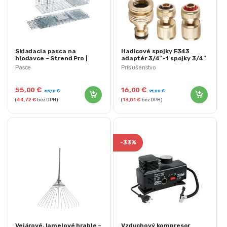
Skladacia pasca na
Hadicové spojky F343
hlodavce – Strend Pro |
adaptér 3/4″-1 spojky 3/4″
79x28x33 cm
dýza
Pasce
Príslušenstvo
55,00
€
16,00
€
65,10
€
21,00
€
(
44,72
€
bez DPH)
(
13,01
€
bez DPH)
-
33%
Vejárové, lamelové hrable –
Vzduchový kompresor