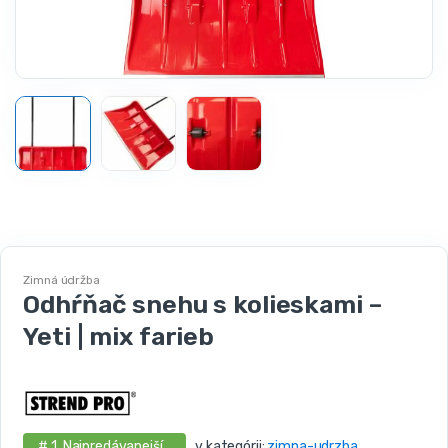
Zimná údržba
Odhŕňač snehu s kolieskami –
Yeti | mix farieb
# 1. Najpredávanejší .
v kategórii:
zimna-udrzba