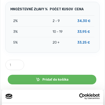
MNOŽSTEVNÉ ZĽAVY %
POČET KUSOV
CENA
2%
2 - 9
34,30
€
3%
10 - 19
33,95
€
5%
20 +
33,25
€
P
o
č
e
t
Pridať do košíka
k
u
s
o
v