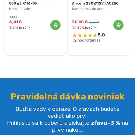
850 g | R116-85
Aircom 230V/12V | AC250
Hrable a vidly
Kompresory do auta
8,72
€
6,41
€
30,00
€
45,00
€
(
5,21
€
bez DPH)
(
24,39
€
bez DPH)
★
★
★
★
★
5,0
(2 hodnotenia)
Pravidelná dávka noviniek
Buďte vždy v obraze. O zľavách budete
vedieť ako prví.
Prihláste sa k odberu a získajte
zľavu -3 %
na
prvý nákup.