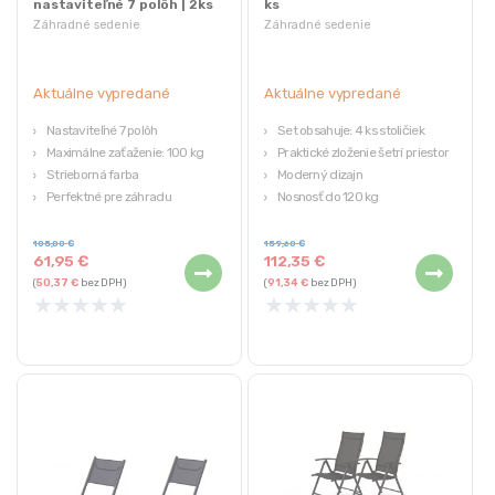
nastaviteľné 7 polôh | 2ks
ks
Záhradné sedenie
Záhradné sedenie
Aktuálne vypredané
Aktuálne vypredané
Nastaviteľné 7 polôh
Set obsahuje: 4 ks stoličiek
Maximálne zaťaženie: 100 kg
Praktické zloženie šetrí priestor
Strieborná farba
Moderný dizajn
Perfektné pre záhradu
Nosnosť do 120 kg
Stabilná konštrukcia
Odolné voči poveternostným
vplyvom
105,00
€
159,60
€
61,95
€
112,35
€
(
50,37
€
bez DPH)
(
91,34
€
bez DPH)
★
★
★
★
★
★
★
★
★
★