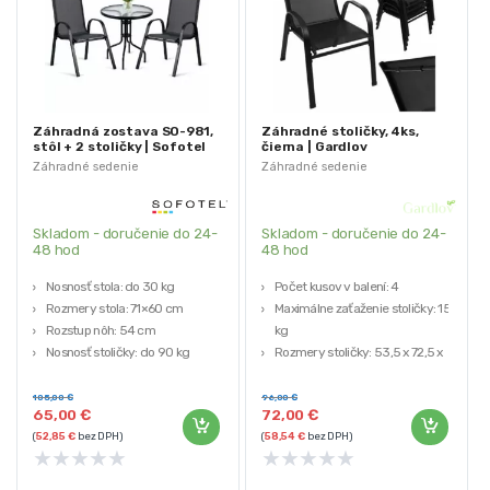
Záhradná zostava SO-981,
Záhradné stoličky, 4ks,
stôl + 2 stoličky | Sofotel
čierna | Gardlov
Záhradné sedenie
Záhradné sedenie
Skladom - doručenie do 24-
Skladom - doručenie do 24-
48 hod
48 hod
Nosnosť stola: do 30 kg
Počet kusov v balení: 4
Rozmery stola: 71×60 cm
Maximálne zaťaženie stoličky: 150
Rozstup nôh: 54 cm
kg
Nosnosť stoličky: do 90 kg
Rozmery stoličky: 53,5 x 72,5 x
Rozmery stoličky: 93,5x53x73 cm
87,5 cm
Hmotnosť: 17 kg
105,00
€
96,00
€
65,00
€
72,00
€
Materiál: železo s práškovým
(
52,85
€
bez DPH)
(
58,54
€
bez DPH)
náterom, PVC, polyester, PP
★
★
★
★
★
★
★
★
★
★