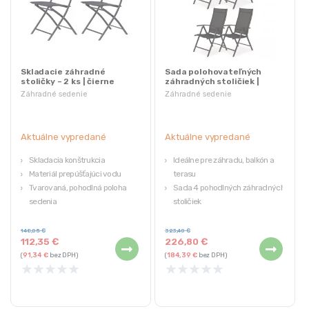
Skladacie záhradné
Sada polohovateľných
stoličky – 2 ks | čierne
záhradných stoličiek |
čierne
Záhradné sedenie
Záhradné sedenie
Aktuálne vypredané
Aktuálne vypredané
Skladacia konštrukcia
Ideálne pre záhradu, balkón a
Materiál prepúšťajúci vodu
terasu
Tvarovaná, pohodlná poloha
Sada 4 pohodlných záhradných
sedenia
stoličiek
Praktické čierne farby
Oceľová, stabilná konštrukcia
Nastaviteľná chrbtová opierka
148,05
€
323,40
€
112,35
€
226,80
€
(
91,34
€
bez DPH)
(
184,39
€
bez DPH)
★
★
★
★
★
★
★
★
★
★