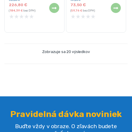
226,80
€
73,50
€
(
184,39
€
bez DPH)
(
59,76
€
bez DPH)
★
★
★
★
★
★
★
★
★
★
Zobrazuje sa 20 výsledkov
Pravidelná dávka noviniek
Buďte vždy v obraze. O zľavách budete