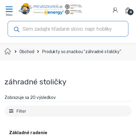
Prejsť
Prejsť
na
na
0
navigáciu
obsah
Products
search
Domov
Obchod
Produkty so značkou “záhradné stoličky”
záhradné stoličky
Zobrazuje sa 20 výsledkov
Filter
Základné radenie