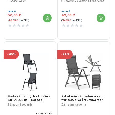
Dĺžka: 72 cm
Rozmery stoličky: 53,5 x 72,5 x
Výška: 92 cm
87,5 cm
Hmotnosť: 8,5 kg
74,00
€
58,00
€
50,00
€
42,00
€
Materiál: železo s práškovým
(
40,65
€
bez DPH)
(
34,15
€
bez DPH)
náterom, PVC, polyester, PP
★
★
★
★
★
★
★
★
★
★
-
45%
-
24%
Sada záhradných stoličiek
Skladacie záhradné kreslo
SO-980, 2 ks. | Sofotel
WR1652, sivé | MultiGarden
Záhradné sedenie
Záhradné sedenie