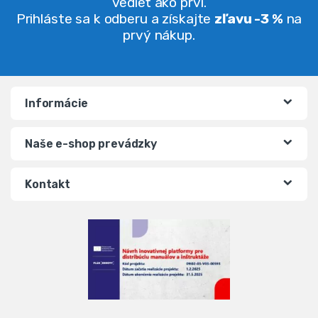
vedieť ako prví.
Prihláste sa k odberu a získajte
zľavu -3 %
na
prvý nákup.
Informácie
Naše e-shop prevádzky
Kontakt