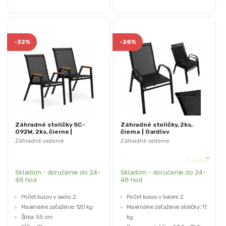
-
32%
-
28%
Záhradné stoličky SC-
Záhradné stoličky, 2ks,
092W, 2ks, čierne |
čierna | Gardlov
MultiGarden
Záhradné sedenie
Záhradné sedenie
Skladom - doručenie do 24-
Skladom - doručenie do 24-
48 hod
48 hod
Počet kusov v sade: 2
Počet kusov v balení: 2
Maximálne zaťaženie: 120 kg
Maximálne zaťaženie stoličky: 150
Šírka: 55 cm
kg