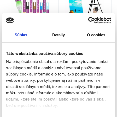
Akrylové fixky, 8ks, 8ml |
Maliarsky stojan, 160cm,
Súhlas
Detaily
O cookies
Maaleo
čierny | Maaleo
Maľovanie a kreatívne tvorenie
Maľovanie a kreatívne tvorenie
Táto webstránka používa súbory cookies
Skladom - doručenie do 24-
Na sklade u dodávateľa
48 hod
(doručenie 4-8 pracovných
Na prispôsobenie obsahu a reklám, poskytovanie funkcií
dni)
sociálnych médií a analýzu návštevnosti používame
Počet fixiek: 8 kusov
Stabilná výška: 77 – 160 cm
súbory cookie. Informácie o tom, ako používate naše
Objem jednej fixky: 8 ml
Rozmery poťahu: 52 x 10 cm
Dĺžka fixky: 15 cm
webové stránky, poskytujeme aj našim partnerom v
Pre obrázky s maximálnou výškou:
Hrúbka čiary: 4 mm
oblasti sociálnych médií, inzercie a analýzy. Títo partneri
50 cm
Rozmery balenia: 15 x 14 x 2 cm
môžu príslušné informácie skombinovať s ďalšími
Pre obrázky s maximálnou šírkou:
12,00
€
12,00
€
46,8 cm
údajmi, ktoré ste im poskytli alebo ktoré od vás získali,
5,00
€
8,00
€
Materiál: železo, PP + PVC +
(
4,07
€
bez DPH)
(
6,50
€
bez DPH)
keď ste používali ich služby.
★
★
★
★
★
★
★
★
★
★
polyester + ABS, poťah –
polyester + PVC fólia