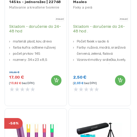
145 ks – jednorožec | 22768
Maaleo
Maľovanie a kreatívne tvorenie
Fixky a perá
Skladom - doručenie do 24-
Skladom - doručenie do 24-
48 hod
48 hod .
materiál: plast, kov, drevo
Počet fixiek v sade: 6
farba kufra: odtiene ružovej
Farby: ružová, modrá, oranžová,
počet prvkov: 145
červená, zelená, fialová
rozmery: 34 x 23 x 8,5
Vzorové motívy: srdiečka, kvety, 2
hmotnosť: 2,135 kg
druhy čiar, 2 druhy vĺn
Materiál: polypropylén (PP)
35,00
€
17,00
€
2,50
€
Rozmery jednej fixky: 13,5 x 1 cm
(
13,82
€
bez DPH)
(
2,03
€
bez DPH)
★
★
★
★
★
★
★
★
★
★
-
58%