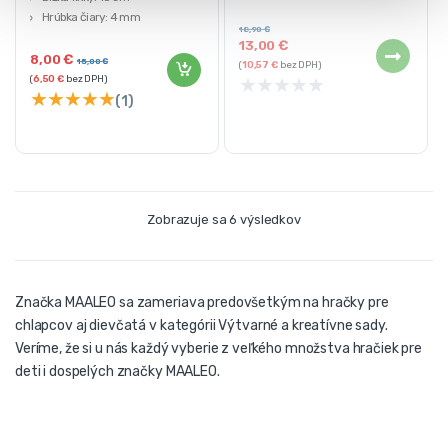
hmotnosť: 0,655 kg
Hrúbka čiary: 4 mm
18,90
€
Rozmery balenia: 27,5 x 15 x 2 cm
13,00
€
8,00
€
15,00
€
(
10,57
€
bez DPH)
★
★
★
★
★
(
6,50
€
bez DPH)
★
★
★
★
★
(1)
Zobrazuje sa 6 výsledkov
Značka MAALEO sa zameriava predovšetkým na hračky pre
chlapcov aj dievčatá v kategórii Výtvarné a kreatívne sady.
Veríme, že si u nás každý vyberie z veľkého množstva hračiek pre
deti i dospelých značky MAALEO.