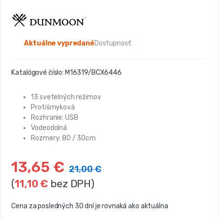
Aktuálne vypredané
Dostupnosť:
Katalógové číslo:
M16319/BCX6446
13 svetelných režimov
Protišmyková
Rozhranie: USB
Vodeodolná
Rozmery: 80 / 30cm
13,65
€
21,00
€
(
11,10
€
bez DPH)
Cena za posledných 30 dní je rovnaká ako aktuálna