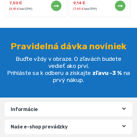
7,50
€
9,14
€
(
6,10
€
bez DPH)
(
7,43
€
bez DPH)
Pravidelná dávka noviniek
Buďte vždy v obraze. O zľavách budete
vedieť ako prví.
Prihláste sa k odberu a získajte
zľavu -3 %
na
prvý nákup.
Informácie
Naše e-shop prevádzky