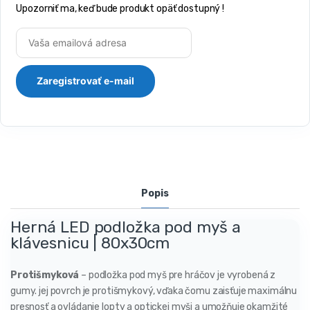
Upozorniť ma, keď bude produkt opäť dostupný !
Popis
Herná LED podložka pod myš a
klávesnicu | 80x30cm
Protišmyková
– podložka pod myš pre hráčov je vyrobená z
gumy. jej povrch je protišmykový, vďaka čomu zaisťuje maximálnu
presnosť a ovládanie lopty a optickej myši a umožňuje okamžité