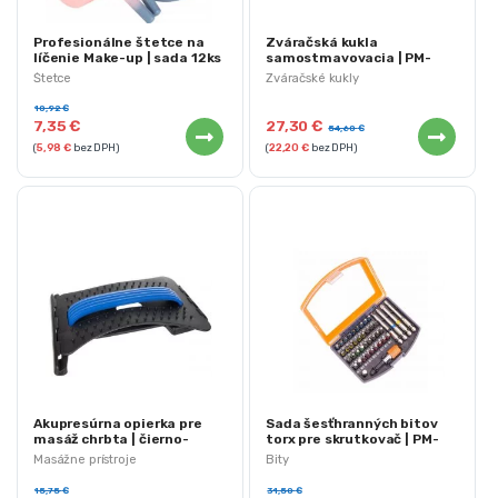
Profesionálne štetce na
Zváračská kukla
líčenie Make-up | sada 12ks
samostmavovacia | PM-
APS-500S
Štetce
Zváračské kukly
10,92
€
7,35
€
27,30
€
54,60
€
(
5,98
€
bez DPH)
(
22,20
€
bez DPH)
Akupresúrna opierka pre
Sada šesťhranných bitov
masáž chrbta | čierno-
torx pre skrutkovač | PM-
modrá
ZB-42SU
Masážne prístroje
Bity
15,75
€
31,50
€