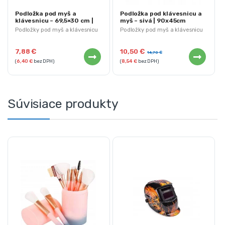
Podložka pod myš a
Podložka pod klávesnicu a
klávesnicu – 69,5×30 cm |
myš – sivá | 90x45cm
čierna
Podložky pod myš a klávesnicu
Podložky pod myš a klávesnicu
7,88
€
10,50
€
14,70
€
(
6,40
€
bez DPH)
(
8,54
€
bez DPH)
Súvisiace produkty