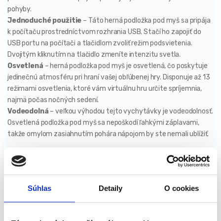
pohyby.
Jednoduché použitie
– Táto herná podložka pod myš sa pripája
k počítaču prostredníctvom rozhrania USB. Stačí ho zapojiť do
USB portu na počítači a tlačidlom zvoliť režim podsvietenia.
Dvojitým kliknutím na tlačidlo zmeníte intenzitu svetla.
Osvetlená
– herná podložka pod myš je osvetlená, čo poskytuje
jedinečnú atmosféru pri hraní vašej obľúbenej hry. Disponuje až 13
režimami osvetlenia, ktoré vám virtuálnu hru určite spríjemnia,
najmä počas nočných sedení.
Vodeodolná
– veľkou výhodou tejto vychytávky je vodeodolnosť.
Osvetlená podložka pod myš sa nepoškodí ľahkými záplavami,
takže omylom zasiahnutím pohára nápojom by ste nemali ublížiť.
Špecifikácia
Protišmykové: áno
Súhlas
Detaily
O cookies
Plug & play: áno
Svetelný: RGB