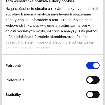
Rozhranie: USB
Táto webstránka používa súbory cookies
Napätie: 5V
Na prispôsobenie obsahu a reklám, poskytovanie funkcií
Svetelné režimy: 13 + vypnuté
sociálnych médií a analýzu návštevnosti používame
Vodeodolná tkanina: áno
súbory cookie. Informácie o tom, ako používate naše
Materiál: guma
webové stránky, poskytujeme aj našim partnerom v
Dĺžka napájacieho kábla: 1,8 m
oblasti sociálnych médií, inzercie a analýzy. Títo partneri
Rozmery: 80 / 30cm
môžu príslušné informácie skombinovať s ďalšími
Hmotnosť: 0,673 kg
údajmi, ktoré ste im poskytli alebo ktoré od vás získali,
Katalógové číslo:
M16319/BCX6446
Kategória:
keď ste používali ich služby.
Podložky pod myš a klávesnicu
Značky:
herná podložka
,
podložka na stôl
,
podložky na stôl
,
pracovná podložka
,
Zľava dňa
V
Značka:
Dunmoon
Potrebné
ý
Možno by sa Vám páčilo…
b
e
Preferencie
r
s
ú
Štatistiky
-
80%
h