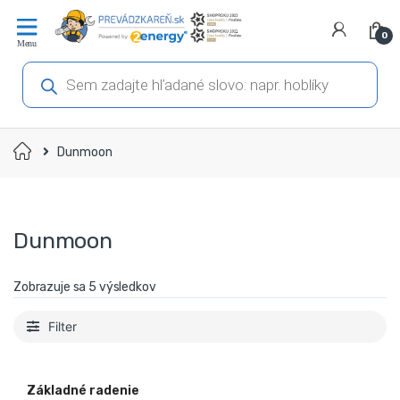
Prejsť
Prejsť
na
na
0
navigáciu
obsah
Products
search
Domov
Dunmoon
Dunmoon
Zobrazuje sa 5 výsledkov
Filter
Základné radenie