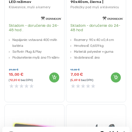
LED režimov
90x40cm, čierna |
Dunmoon
Klávesnice, myši a kamery
Podložky pod myš a klávesnicu
Skladom - doručenie do 24-
Skladom - doručenie do 24-
48 hod .
48 hod
Napájanie: vstavaná 400 mAh
Rozmery: 90 x 40 x 0,4 cm
batéria
Hmotnosť: 0,659 kg
Softvér: Plug & Play
Materiál: polyester + guma
Podsvietenie myši: áno 11 režimov
Vodotesnosť: áno
Rozlíšenie:
Protišmyková úprava: áno
800/1200/1600/2000/2400 DPI
29,00
€
13,00
€
15,00
€
7,00
€
Systémové napätie: 3,7V / 10mA
(
12,20
€
bez DPH)
(
5,69
€
bez DPH)
★
★
★
★
★
★
★
★
★
★