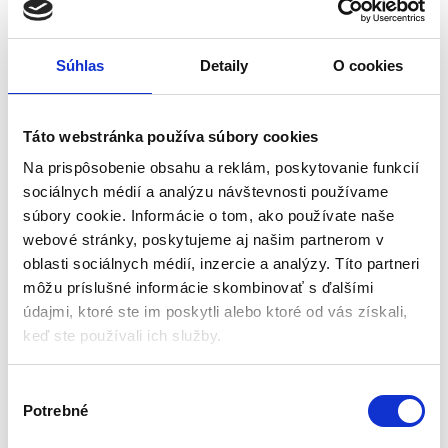
Súhlas
Detaily
O cookies
Herná LED podložka pod
Herné kreslo s vankúšmi a
myš a klávesnicu |
opierkou na nohy | čierno-
Táto webstránka používa súbory cookies
80x30cm
modrá
Podložky pod myš a klávesnicu
Herné kreslá
Na prispôsobenie obsahu a reklám, poskytovanie funkcií
sociálnych médií a analýzu návštevnosti používame
Aktuálne vypredané
Aktuálne vypredané
súbory cookie. Informácie o tom, ako používate naše
webové stránky, poskytujeme aj našim partnerom v
13 svetelných režimov
Vankúše
oblasti sociálnych médií, inzercie a analýzy. Títo partneri
Protišmyková
Opierka nôh
môžu príslušné informácie skombinovať s ďalšími
Rozhranie: USB
Nastaviteľné
Vodeodolná
Čierno-modré
údajmi, ktoré ste im poskytli alebo ktoré od vás získali,
Rozmery: 80 / 30cm
Nosnosť: 150kg
keď ste používali ich služby.
21,00
€
176,40
€
13,65
€
99,75
€
(
11,10
€
bez DPH)
(
81,10
€
bez DPH)
V
★
★
★
★
★
★
★
★
★
★
Potrebné
ý
b