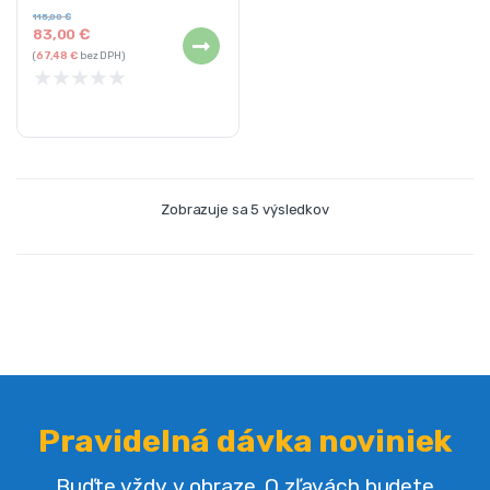
115,00
€
83,00
€
(
67,48
€
bez DPH)
★
★
★
★
★
Zobrazuje sa 5 výsledkov
Pravidelná dávka noviniek
Buďte vždy v obraze. O zľavách budete