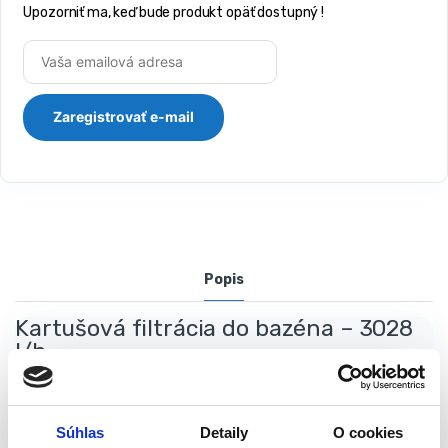
Upozorniť ma, keď bude produkt opäť dostupný !
Popis
Kartušová filtrácia do bazéna – 3028
l/h
Filtračné čerpadlo vám pomôže udržať vodu čistú, takže si
môžete byť istí, že sa vy a vaše deti môžete zhlboka nadýchnuť a
Súhlas
Detaily
O cookies
schladiť sa v horúcich dňoch. Filtračné čerpadlo je