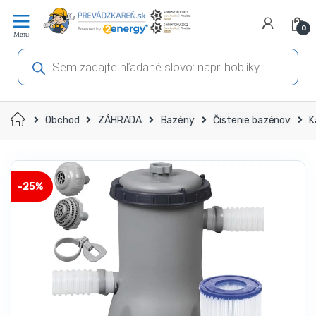
Prejsť
Prejsť
na
na
0
navigáciu
obsah
Products
search
Domov
Obchod
ZÁHRADA
Bazény
Čistenie bazénov
K
-
25%