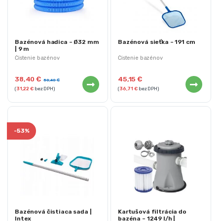
Bazénová hadica – Ø32 mm
Bazénová sieťka – 191 cm
| 9 m
Čistenie bazénov
Čistenie bazénov
38,40
€
45,15
€
50,40
€
(
31,22
€
bez DPH)
(
36,71
€
bez DPH)
-
53%
Bazénová čistiaca sada |
Kartušová filtrácia do
Intex
bazéna – 1249 l/h |