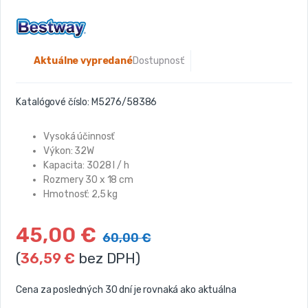
Aktuálne vypredané
Dostupnosť:
Katalógové číslo:
M5276/58386
Vysoká účinnosť
Výkon: 32W
Kapacita: 3028 l / h
Rozmery 30 x 18 cm
Hmotnosť: 2,5 kg
45,00
€
60,00
€
(
36,59
€
bez DPH)
Cena za posledných 30 dní je rovnaká ako aktuálna