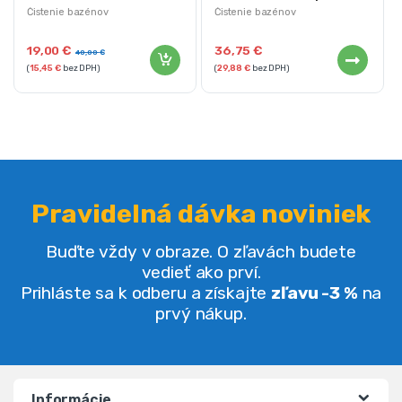
Bestway 58381
Čistenie bazénov
Čistenie bazénov
19,00
€
36,75
€
40,00
€
(
15,45
€
bez DPH)
(
29,88
€
bez DPH)
Pravidelná dávka noviniek
Buďte vždy v obraze. O zľavách budete
vedieť ako prví.
Prihláste sa k odberu a získajte
zľavu -3 %
na
prvý nákup.
Informácie