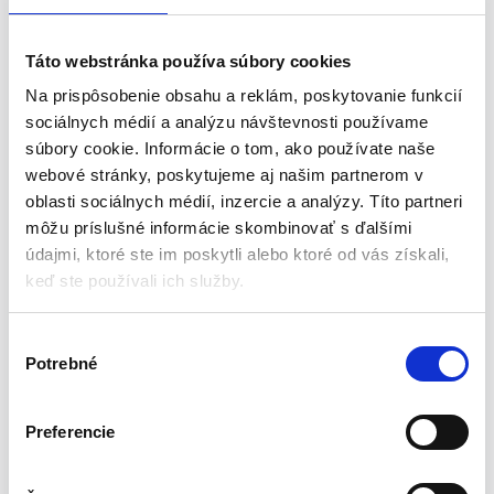
nepostrádateľným riešením na zlepšenie kvality vody vo vašom
bazéne.
Táto webstránka používa súbory cookies
Na prispôsobenie obsahu a reklám, poskytovanie funkcií
Vlastnosti produktu:
sociálnych médií a analýzu návštevnosti používame
súbory cookie. Informácie o tom, ako používate naše
VYSOKÁ ÚČINNOSŤ
– veľký priemer čerpacej komory a
webové stránky, poskytujeme aj našim partnerom v
účinnosť čerpacieho mechanizmu zaisťujú vysoký prietok
oblasti sociálnych médií, inzercie a analýzy. Títo partneri
vody.
môžu príslušné informácie skombinovať s ďalšími
ŠIROKÉ POUŽITIE
– kapacita čerpadla umožňuje použitie v
údajmi, ktoré ste im poskytli alebo ktoré od vás získali,
bazénoch s objemom 1100-17 400 l.
keď ste používali ich služby.
JEDNODUCHÁ INŠTALÁCIA
– jednoduchá konštrukcia a
nekomplikovaný princíp činnosti umožňujú rýchle pripojenie
V
čerpadla k bazénu.
Potrebné
ý
FILTRAČNÝ SYSTÉM
– čerpadlo je vybavené
b
integrovaným filtračným systémom s vymeniteľným
filtrom.
e
Preferencie
r
Technické parametre:
s