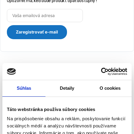
Upozorniť ma, keď bude produkt opäť dostupný !
Popis
Súhlas
Detaily
O cookies
Náramok proti komárom a hmyzu
Odpudzovač komárov vo forme náramku. Bez chemikálií, bez
Táto webstránka používa súbory cookies
jedov, bez zápachu. Po stiahnutí náramku je možné zariadenie
Na prispôsobenie obsahu a reklám, poskytovanie funkcií
pripevniť na čiapku, topánky, tašku, oblečenie atď.
sociálnych médií a analýzu návštevnosti používame
súbory cookie. Informácie o tom, ako používate naše