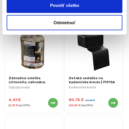
Povoliť všetko
Odmietnuť
Záhradná sviečka
Detská sedačka na
citronella, záhradná,
kadernícke kreslo | PHYSA
poleno, 2 hod | Strend Pro
TORUS
Odpudzovače
Kadernícke kreslá
Woodson
6,41
€
80,75
€
99,75
€
(
5,21
€
bez DPH)
(
65,65
€
bez DPH)