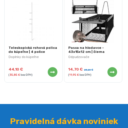
Teleskopická rohová polica
Pasca na hlodavce –
do kúpeľne | 4 police
43x15x12 cm | čierna
Doplnky do kúpeľne
Odpudzovače
44,10
€
14,70
€
25,20
€
(
35,85
€
bez DPH)
(
11,95
€
bez DPH)
Pravidelná dávka noviniek