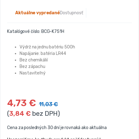
Aktuálne vypredané
Dostupnosť:
Katalógové číslo:
BCG-K751H
Výdrž na jednu batériu 500h
Napájanie: batéria LR44
Bez chemikálií
Bez zápachu
Nastaviteľný
4,73
€
11,03
€
(
3,84
€
bez DPH)
Cena za posledných 30 dní je rovnaká ako aktuálna