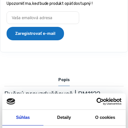
Upozorniť ma, keď bude produkt opäť dostupný !
Popis
Ručný prevzdušňovač | PM1122
Ručný prevzdušňovač POWERMAT s kolieskami, na
prevzdušňovanie trávnika prepichovaním pôdy hrotmi. Je to
Súhlas
Detaily
O cookies
nepostrádateľné zariadenie na údržbu okrasných trávnikov,
spočívajúce v úprave trávnika. Prevzdušňovanie trávnika je