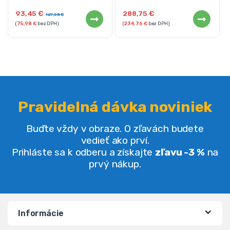
93,45
€
288,75
€
127,05
€
(
75,98
€
bez DPH)
(
234,76
€
bez DPH)
Pravidelná dávka noviniek
Buďte vždy v obraze. O zľavách budete
vedieť ako prví.
Prihláste sa k odberu a získajte
zľavu -3 %
na
prvý nákup.
Informácie