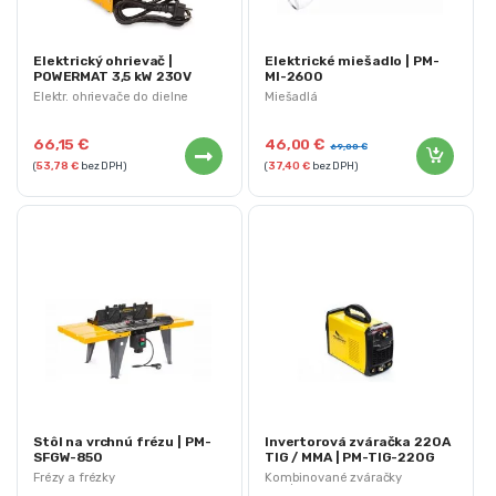
Elektrický ohrievač |
Elektrické miešadlo | PM-
POWERMAT 3,5 kW 230V
MI-2600
Elektr. ohrievače do dielne
Miešadlá
66,15
€
46,00
€
69,00
€
(
53,78
€
bez DPH)
(
37,40
€
bez DPH)
Stôl na vrchnú frézu | PM-
Invertorová zváračka 220A
SFGW-850
TIG / MMA | PM-TIG-220G
Frézy a frézky
Kombinované zváračky
MIG/MAG, TIG a MMA