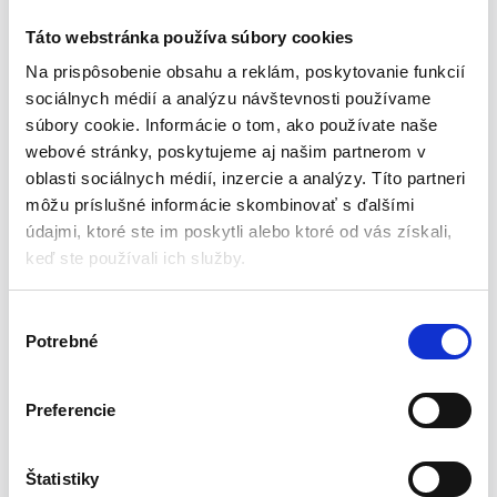
ošetrenie prevzdušňovania trávy, ktoré by sa malo vykonávať
Táto webstránka používa súbory cookies
dvakrát za sezónu. Ide o to, aby sa pôda uvoľnila a prevzdušnila.
Na prispôsobenie obsahu a reklám, poskytovanie funkcií
sociálnych médií a analýzu návštevnosti používame
Prečo sa oplatí používať
súbory cookie. Informácie o tom, ako používate naše
prevzdušňovač?
webové stránky, poskytujeme aj našim partnerom v
oblasti sociálnych médií, inzercie a analýzy. Títo partneri
Zlepšuje výmenu vzduchu medzi pôdou a atmosférou
môžu príslušné informácie skombinovať s ďalšími
Znižuje straty spôsobené nadmerným vyparovaním vody
údajmi, ktoré ste im poskytli alebo ktoré od vás získali,
Podporuje prevádzku hnojív
keď ste používali ich služby.
Zvyšuje pružnosť trávnika
Zvyšuje regeneračnú schopnosť trávnika
V
Zvyšuje priemernú teplotu pôdy v koreňovej zóne
Potrebné
ý
Špecifikácia produktu:
b
e
Preferencie
Pracovná šírka: 340 mm
r
Celková šírka: 420 mm
s
Výška nástroja: 148 cm
ú
Štatistiky
Veľkosť kolies: 14,5 cm