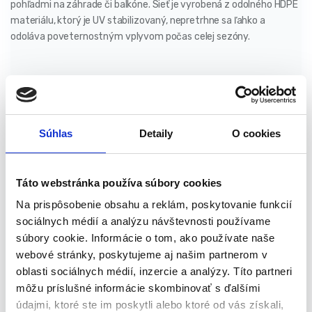
pohľadmi na záhrade či balkóne. Sieť je vyrobená z odolného HDPE
materiálu, ktorý je UV stabilizovaný, nepretrhne sa ľahko a
odoláva poveternostným vplyvom počas celej sezóny.
Poskytuje až približne 90 % zatienenie, čím vytvára príjemné
prostredie aj počas horúcich dní. Vďaka 50 pribaleným plastovým
úchytom je inštalácia rýchla, jednoduchá a pevná – sieť možno
pripevniť na plot, zábradlie alebo iné konštrukcie bez nutnosti
Súhlas
Detaily
O cookies
dodatočných nástrojov. Zelená farba pôsobí elegantne a
nenápadne, pričom sa ľahko prispôsobí rôznym vonkajším
priestorom.
Táto webstránka používa súbory cookies
Na prispôsobenie obsahu a reklám, poskytovanie funkcií
Príklady použitia:
sociálnych médií a analýzu návštevnosti používame
súbory cookie. Informácie o tom, ako používate naše
Zakrývanie pozemkov, záhrad, balkónov a terás
webové stránky, poskytujeme aj našim partnerom v
Ochrana rastlín, kvetinových záhonov pred vetrom a
oblasti sociálnych médií, inzercie a analýzy. Títo partneri
nadmerným slnkom
môžu príslušné informácie skombinovať s ďalšími
Estetické zakrytie prístreškov na odpadky, kompostovísk a
údajmi, ktoré ste im poskytli alebo ktoré od vás získali,