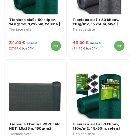
Tieniaca sieť + 50 klipov,
Tieniaca sieť + 50 klipov,
140g/m2, 1,2x25m, zelená |
110g/m2, 1,2x50m, sivá |
Plonos
Plonos
Tieniace siete
Tieniace siete
34,00
€
43,00
€
50,00
€
58,00
€
(
27,64
€
bez DPH)
(
34,96
€
bez DPH)
Tieniaca tkanina POPULAR
Tieniaca sieť + 50 klipov,
NET, 1,5x25m, 150g/m2,
110g/m2, 1,5x50m, zelená |
antracit | StrendPro
Plonos
Tieniace siete
Tieniace siete