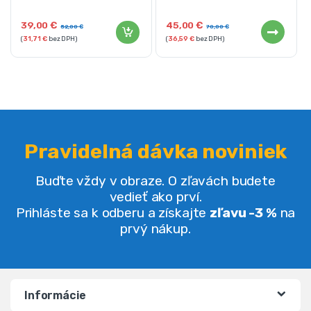
39,00
€
45,00
€
52,00
€
70,00
€
(
31,71
€
bez DPH)
(
36,59
€
bez DPH)
Pravidelná dávka noviniek
Buďte vždy v obraze. O zľavách budete
vedieť ako prví.
Prihláste sa k odberu a získajte
zľavu -3 %
na
prvý nákup.
Informácie