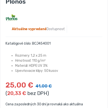
Plonos
Aktuálne vypredané
Dostupnosť:
Katalógové číslo:
BCJ454001
Rozmery: 1,2 x 25 m
Hmotnosť: 110 g/m²
Materiál: HDPE UV 3%
Upevňovacie klipy: 50 kusov
25,00
€
41,00
€
(
20,33
€
bez DPH)
Cena za posledných 30 dní je rovnaká ako aktuálna