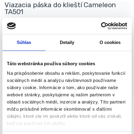
Viazacia páska do klieští Cameleon
TA501
Páska je vhodná do viazacích klieští Cameleon SP500.
Súhlas
Detaily
O cookies
Parametre:
Dĺžka: 26 m
Táto webstránka používa súbory cookies
Hmotnosť: 0,06 kg
Farba: zelená
Na prispôsobenie obsahu a reklám, poskytovanie funkcií
sociálnych médií a analýzu návštevnosti používame
Katalógové číslo:
S-217893
Kategória:
Štepenie
súbory cookie. Informácie o tom, ako používate naše
stromov
Značky:
STREND PRO
,
viazacia páska
,
Výpredaj
webové stránky, poskytujeme aj našim partnerom v
- Záhrada
oblasti sociálnych médií, inzercie a analýzy. Títo partneri
môžu príslušné informácie skombinovať s ďalšími
údajmi, ktoré ste im poskytli alebo ktoré od vás získali,
Popis
Balenie
keď ste používali ich služby.