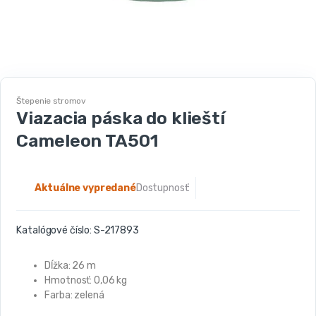
Štepenie stromov
Viazacia páska do klieští
Cameleon TA501
Aktuálne vypredané
Dostupnosť:
Katalógové číslo:
S-217893
Dĺžka: 26 m
Hmotnosť: 0,06 kg
Farba: zelená