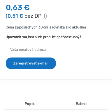
0,63
€
(
0,51
€
bez DPH)
Cena za posledných 30 dní je rovnaká ako aktuálna
Upozorniť ma, keď bude produkt opäť dostupný !
Popis
Balenie