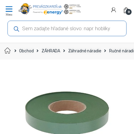
Prejsť
Prejsť
na
na
0
navigáciu
obsah
Products
search
Domov
Obchod
ZÁHRADA
Záhradné náradie
Ručné nárad