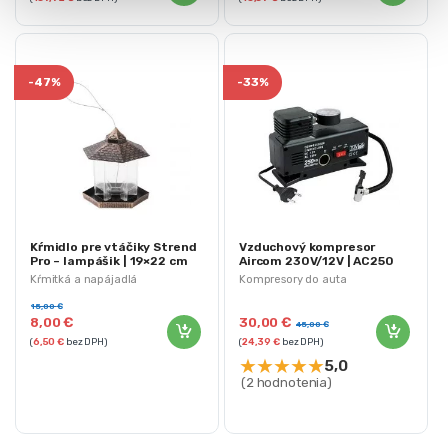
-
47%
-
33%
Kŕmidlo pre vtáčiky Strend
Vzduchový kompresor
Pro – lampášik | 19×22 cm
Aircom 230V/12V | AC250
Kŕmitká a napájadlá
Kompresory do auta
15,00
€
8,00
€
30,00
€
45,00
€
(
6,50
€
bez DPH)
(
24,39
€
bez DPH)
★
★
★
★
★
5,0
(2 hodnotenia)