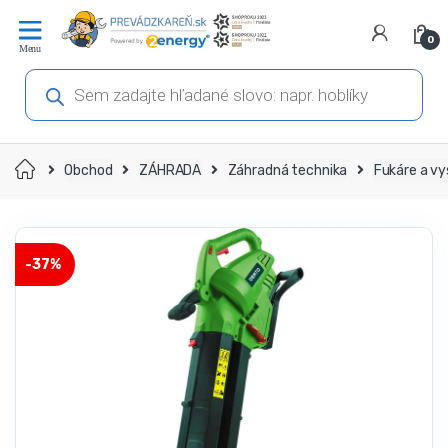
Prejsť
Prejsť
na
na
0
navigáciu
obsah
Products
search
Domov
Obchod
ZÁHRADA
Záhradná technika
Fukáre a vy
-
37%