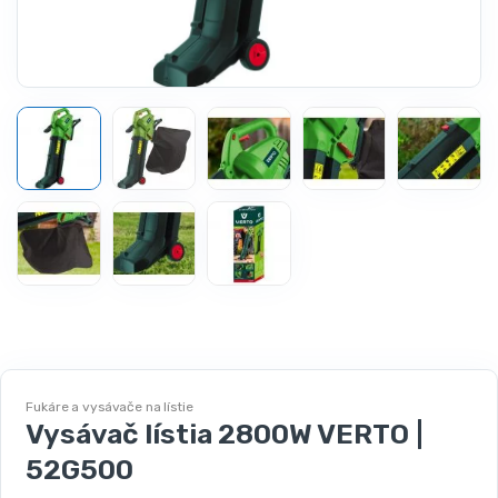
Fukáre a vysávače na lístie
Vysávač lístia 2800W VERTO |
52G500