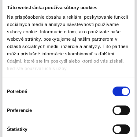
pracovný čas bez vyprázdňovania vrecka. 2800 W motor zaisťuje
Táto webstránka používa súbory cookies
rýchlu a jednoduchú likvidáciu odpadu. Vysávač má tiež pohodlný
Na prispôsobenie obsahu a reklám, poskytovanie funkcií
prepínač prevádzkového režimu (zametanie / odsávanie), ktorý
sociálnych médií a analýzu návštevnosti používame
umožňuje rýchlu zmenu prevádzkového režimu. Odolný, textilný
súbory cookie. Informácie o tom, ako používate naše
vak s objemom 40 litrov je vybavený zipsom pre rýchle
webové stránky, poskytujeme aj našim partnerom v
vyprázdnenie. Zhoda s európskymi bezpečnostnými normami je
oblasti sociálnych médií, inzercie a analýzy. Títo partneri
zabezpečená certifikátom CE. Značka VERTO ponúka rad
môžu príslušné informácie skombinovať s ďalšími
elektrického náradia a príslušenstva pre každého kutila.
údajmi, ktoré ste im poskytli alebo ktoré od vás získali,
keď ste používali ich služby.
Špecifikácia produktu:
V
Výkon: 2800 W
Potrebné
ý
Maximálne otáčky za minútu: 14 000 ot./min
b
Minimálne otáčky za minútu: 8000 ot./min
e
Napájacie napätie: 230V ~ 50Hz
Preferencie
r
Spotreba vzduchu: 13 l / min
s
Kapacita vrecka: 40 litrov
ú
Štatistiky
Počet funkcií: 3 ks
h