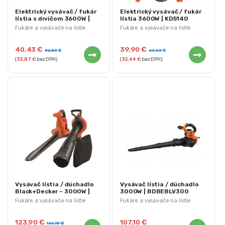
Elektrický vysávač / fukár
Elektrický vysávač / fukár
lístia s drvičom 3600W |
lístia 3600W | KD5140
KD5144
Fukáre a vysávače na lístie
Fukáre a vysávače na lístie
40,43
€
39,90
€
52,50
€
63,00
€
(
32,87
€
bez DPH)
(
32,44
€
bez DPH)
Vysávač lístia / dúchadlo
Vysávač lístia / dúchadlo
Black+Decker – 3000W |
3000W | BDBEBLV300
50L
Fukáre a vysávače na lístie
Fukáre a vysávače na lístie
123,90
€
107,10
€
161,70
€