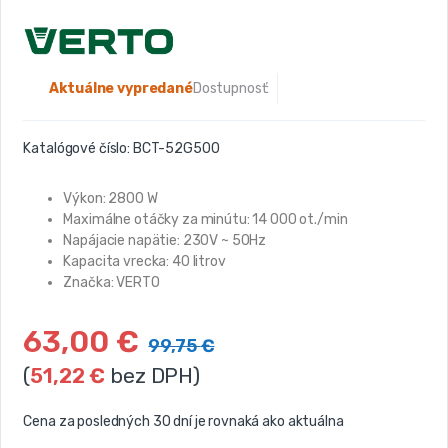
Aktuálne vypredané
Dostupnosť:
Katalógové číslo:
BCT-52G500
Výkon: 2800 W
Maximálne otáčky za minútu: 14 000 ot./min
Napájacie napätie: 230V ~ 50Hz
Kapacita vrecka: 40 litrov
Značka: VERTO
63,00
€
99,75
€
(
51,22
€
bez DPH)
Cena za posledných 30 dní je rovnaká ako aktuálna