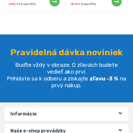
(
100,73
€
bez DPH)
(
87,07
€
bez DPH)
Pravidelná dávka noviniek
Buďte vždy v obraze. O zľavách budete
vedieť ako prví.
Prihláste sa k odberu a získajte
zľavu -3 %
na
prvý nákup.
Informácie
Naše e-shop prevádzky