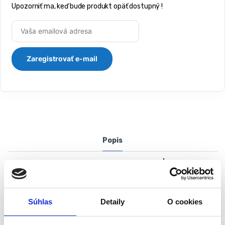
Upozorniť ma, keď bude produkt opäť dostupný !
Popis
Vysávač lístia 2800W VERTO | 52G500
Záhradný vysávač lístia VERTO má funkciu zametania, vysávania
a drvenia lístia. Je určený na odstraňovanie suchého záhradného
Súhlas
Detaily
O cookies
odpadu, ako je lístie. Funkcia drvenia odpadu takmer 10-násobne
znižuje objem odpadu, ktorý je potrebné odstrániť, a tiež predlžuje