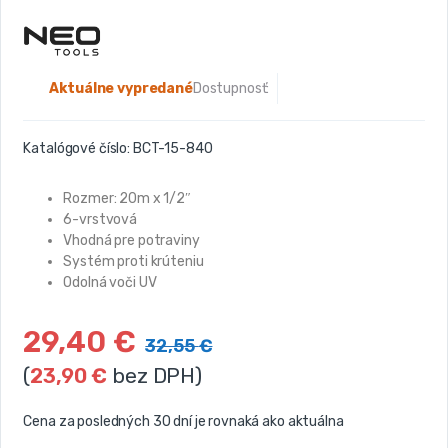
Aktuálne vypredané
Dostupnosť:
Katalógové číslo:
BCT-15-840
Rozmer: 20m x 1/2″
6-vrstvová
Vhodná pre potraviny
Systém proti krúteniu
Odolná voči UV
29,40
€
32,55
€
(
23,90
€
bez DPH)
Cena za posledných 30 dní je rovnaká ako aktuálna