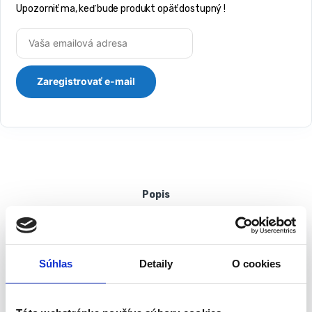
Upozorniť ma, keď bude produkt opäť dostupný !
Popis
Záhradná hadica 20m 1/2″ 6-vrstvová
NEO PROFI | 15-840
Súhlas
Detaily
O cookies
6-vrstvová hadica z pružného PVC, vystužená
polyesterovou priadzou, s dvoma výpletmi (krížový a
trikotový)