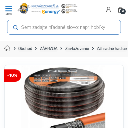
Prejsť
Prejsť
na
na
0
navigáciu
obsah
Products
search
Domov
Obchod
ZÁHRADA
Zavlažovanie
Záhradné hadice
-
10%