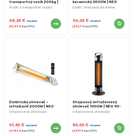
transportný vozík 200kg |
keramický 2000W | NEO
84-401 NEO Tools
90-060
Rudle a transportné vozíky
Elektr. ohrievače do dielne
68,25
€
36,00
€
110,25
€
53,55
€
(
55,49
€
bez DPH)
(
29,27
€
bez DPH)
Elektrický ohrievač –
Stojanový infračervený
infražiarič 2000W | NEO
ohrievač 1000W | NEO 90-
90-030
035
Infračervené ohrievače
Infračervené ohrievače
51,45
€
85,00
€
143,85
€
131,25
€
(
41,83
€
bez DPH)
(
69,11
€
bez DPH)