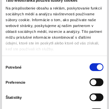
Táto webstránka používa súbory cookies
Starostlivosť o malé a veľké záhradné plochy vrátane
Na prispôsobenie obsahu a reklám, poskytovanie funkcií
čistenia nábytku a náradia používaného vonku bez ohľadu
sociálnych médií a analýzu návštevnosti používame
na ročné obdobie. Odoláva usadzovaniu rias a UV žiareniu a
súbory cookie. Informácie o tom, ako používate naše
vďaka vrstve Food Safe vhodná pre styk s potravinami.
webové stránky, poskytujeme aj našim partnerom v
Pohodlné používanie vďaka systému proti prekrúcaniu
oblasti sociálnych médií, inzercie a analýzy. Títo partneri
Charakteristika produktu:
môžu príslušné informácie skombinovať s ďalšími
údajmi, ktoré ste im poskytli alebo ktoré od vás získali,
6-vrstvová, vyrobená z flexibilnej PVC a polyesterovej
keď ste používali ich služby.
priadze s dvoma výpletmi (krížový a trikotový)
So systémom proti skrúteniu
V
S Food Safe vrstvou – možnosť kontaktu s potravinami
Potrebné
ý
Odolná voči usadzovaniu rias a UV žiareniu
b
Technické dáta:
e
Preferencie
r
Rozmer 1/2″ x 20m
s
Pracovný tlak 10 bar
ú
Štatistiky
Trhací tlak 30 bar
h
Teplotný rozsah -25 ° C až + 60 ° C
l