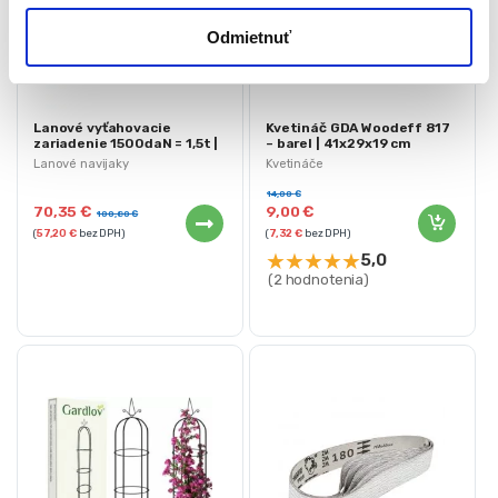
Odmietnuť
Lanové vyťahovacie
Kvetináč GDA Woodeff 817
zariadenie 1500daN = 1,5t |
– barel | 41x29x19 cm
YT-5914
Lanové navijaky
Kvetináče
14,00
€
70,35
€
9,00
€
100,80
€
(
57,20
€
bez DPH)
(
7,32
€
bez DPH)
★
★
★
★
★
5,0
(2 hodnotenia)