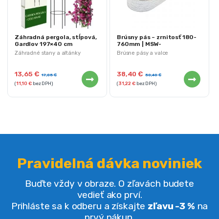
Záhradná pergola, stĺpová,
Brúsny pás – zrnitosť 180-
Gardlov 197×40 cm
760mm | MSW-
AOBELTS476-180
Záhradné stany a altánky
Brúsne pásy a valce
13,65
€
38,40
€
17,85
€
50,40
€
(
11,10
€
bez DPH)
(
31,22
€
bez DPH)
Pravidelná dávka noviniek
Buďte vždy v obraze. O zľavách budete
vedieť ako prví.
Prihláste sa k odberu a získajte
zľavu -3 %
na
prvý nákup.