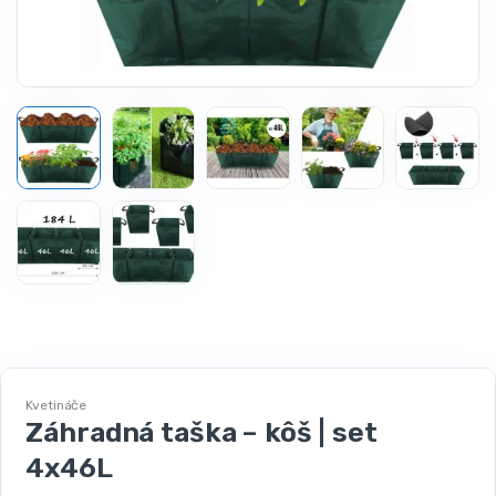
Kvetináče
Záhradná taška – kôš | set
4x46L