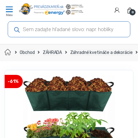
Prejsť
Prejsť
na
na
0
navigáciu
obsah
Products
search
Domov
Obchod
ZÁHRADA
Záhradné kvetináče a dekorácie
-
61%