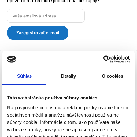
Upozorniť ma, keď bude produkt opäť dostupný !
Súhlas
Detaily
O cookies
Popis
Záhradná taška – kôš | set 4x46L
Táto webstránka používa súbory cookies
Na prispôsobenie obsahu a reklám, poskytovanie funkcií
4 tašky / záhradné koše vyrobené z odolného materiálu.
sociálnych médií a analýzu návštevnosti používame
Koše sú skvelé na uskladnenie lístia, pokosenej trávy, ale aj
súbory cookie. Informácie o tom, ako používate naše
ako nádoby na triedenie odpadu.
webové stránky, poskytujeme aj našim partnerom v
Košíky sa dajú jednoducho spojiť všitým suchým zipsom.
oblasti sociálnych médií, inzercie a analýzy. Títo partneri