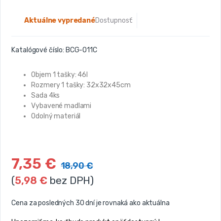
Aktuálne vypredané
Dostupnosť:
Katalógové číslo:
BCG-O11C
Objem 1 tašky: 46l
Rozmery 1 tašky: 32x32x45cm
Sada 4ks
Vybavené madlami
Odolný materiál
7,35
€
18,90
€
(
5,98
€
bez DPH)
Cena za posledných 30 dní je rovnaká ako aktuálna